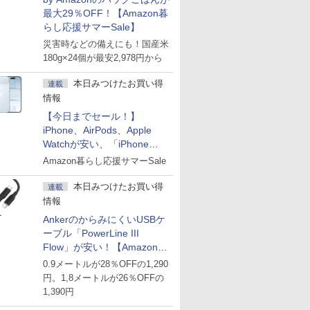
最大29％OFF！【Amazon暮
らし応援サマーSale】
災害時などの備えにも！国産米
180g×24個が最安2,978円から
本日みつけたお買い得
連載
情報
【今日までセール！】
iPhone、AirPods、Apple
Watchが安い、「iPhone
Air」256GB版が139,800円な
Amazon暮らし応援サマーSale
ど
本日みつけたお買い得
連載
情報
AnkerのからみにくいUSBケ
ーブル「PowerLine III
Flow」が安い！【Amazon暮
らし応援サマーSale】
0.9メートルが28％OFFの1,290
円。1,8メートルが26％OFFの
1,390円