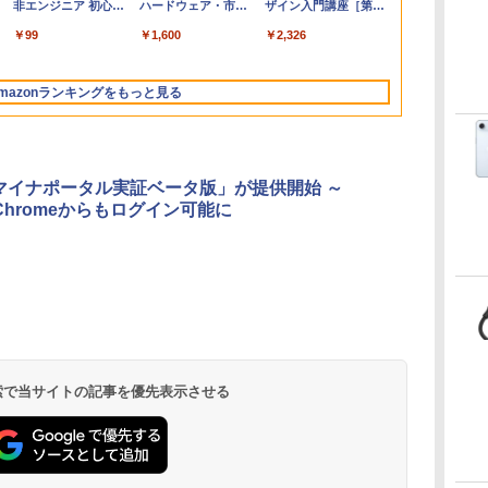
ップ搭載13インチノ
2024(最新 永続版)|オ
非エンジニア 初心者
コン 15-fd 15.6イン
バーチャルアイテム
ハードウェア・市販
Personal/Copilotキー
版)|オンラインコード
ザイン入門講座［第2
ートブック：AIと
ンラインコード
素人 でも安心 使い方
チ 16GBメモリ
を含む】 【オンライ
ソフトウェアのパー
搭載/Win 11/15.6
版|Windows11、
版］
￥347,600
￥39,582
￥99
￥129,800
￥1,600
￥1,600
￥120,000
￥37,224
￥2,326
Apple Intelligence、
版|Windows11、
マニュアル AI副業に
512GB SSD インテ
ンゲームコード】 ロ
フェクトリストと最
型/Core i5/16GB/SSD
10/mac対応|PC2台
13.6インチLiquid
10/mac対応|PC2台
もコンテンツ作成に
ル Core 5
ブロックス |オンライ
新エミュレータ紹介
512GB/ホワイト)
Retinaディスプレ
もKindle出版にも！
ンコード版
FMVWK3E15W_AZ
mazonランキングをもっと見る
イ、24GBユニファイ
非エンジニアのため
ドメモリ、1TB
のAIコーディング入
SSD、12MPセンター
門シリーズ
フレームカメラ、
Touch ID - ミッドナ
マイナポータル実証ベータ版」が提供開始 ～
イト + 3年延長
、Chromeからもログイン可能に
AppleCare+ for 13イ
ンチMacBook
Air(M5)|ダウンロー
ド版
Kindle Paperwhite
Amazon Kindle
New Amazon Kindle
シグニチャーエディ
Colorsoft | 16GBス
Scribe Colorsoft | 11
ション (32GB) 7イン
トレージ、防水、7イ
インチカラーディスプ
持
チディスプレイ、明
ンチカラーディスプ
レイ、64GBストレー
￥32,980
￥39,980
￥115,980
 検索で当サイトの記事を優先表示させる
ン
るさ自動調整、色調
レイ、色調調節ライ
ジ、ノート機能搭載、
調節ライト、12週間
ト、最大8週間持続バ
明るさ自動調整、色調
持続バッテリー、広
ッテリー、広告無
調節ライト、プレミア
な
告なし、メタリック
し、ブラック (2025
ムペン付き、グラファ
ジェード
年発売)
イト