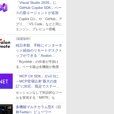
「Visual Studio 2026」に
「GitHub Copilot SDK」ベー
スの新エージェントが追加
「Copilot CLI」や「GitHub」ア
プリ、「VS Code」などと同じ
エンジン、プレビュー搭載
レビュー
純日本製、手軽にインターネ
ット経由のリモートデスクト
ップができる「Avalon
remote」
「Brynhildr」の作者が手掛け
る。ベータ版は全機能が無償
「MCP C# SDK」がv2.0に
～MCP登場以来“最大の改
訂”に対応、既定でステート
レスへ
セッションなしで対話的なツー
ルを実現する「MRTR」も
多機能マルチカラム型X（旧
称Twitter）ビューワー