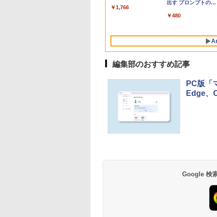
Proチップ搭載13イ
バーチャルアイテム
ンケース Dell NEC
定バーチャルアイテ
出す プロンプトの言
￥1,766
ンチノートブック：
を含む】 【オンライ
Lavie ASUS HP
ムを含む】 【オンラ
葉 AI画像生成シリー
￥162,598
￥1,300
￥2,952
￥3,200
￥480
AIとApple
ンゲームコード】 ロ
dynabook Lenovo
インゲームコード】
ズ (はぴーイラスト
Intelligence、Liquid
ブロックス | オンラ
対応
ロブロックス | オン
Labo)
Retinaディスプレ
インコード版
ラインコード版
A
イ、8GBメモリ、
512GB SSD、1080p
FaceTime HDカメ
編集部のおすすめ記事
ラ、Touch ID - イン
ディゴ + 3年延長
PC版「
AppleCare+ for 13イ
Edge
ンチMacBook
Neo(A18 Pro)|ダウン
ロード版
Amazon Kindle
Amazon Kindle - 目
Paperwhite (16GB)
に優しい、かさばら
7インチディスプレ
ない、大きな画面で
イ、色調調節ライ
読みやすい、6週間
￥27,980
￥19,980
Google
ト、12週間持続バッ
続バッテリー、6イ
テリー、広告なし、
チディスプレイ電子
ブラック
書籍リーダー、ブラ
ック、16GB、広告
し