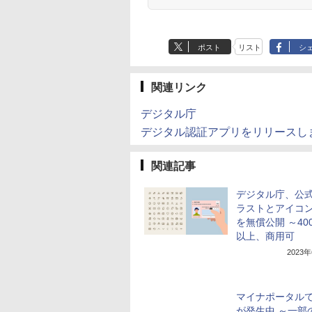
ポスト
リスト
シ
関連リンク
デジタル庁
デジタル認証アプリをリリースし
関連記事
デジタル庁、公
ラストとアイコ
を無償公開 ～40
以上、商用可
2023
マイナポータル
が発生中 ～一部