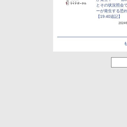
とその状況照会
ーが発生する恐
【19:40追記】
202