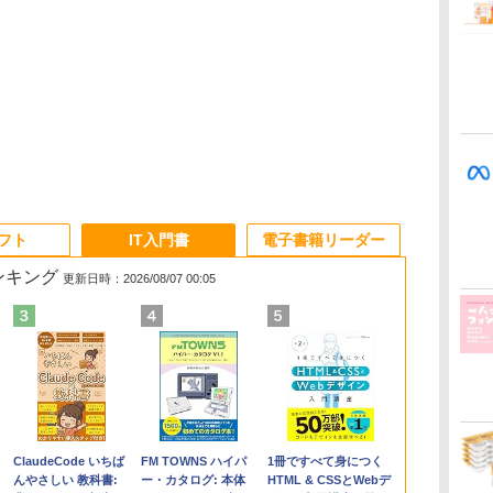
ソフト
IT入門書
電子書籍リーダー
ランキング
更新日時：2026/08/07 00:05
Apple 2026
Microsoft Office
ClaudeCode いちば
【Amazon.co.jp限
Robloxギフトカード
FM TOWNS ハイパ
FMV ノートパソコン
Microsoft Office
1冊ですべて身につく
コ
MacBook Air M5チ
Home & Business
んやさしい 教科書:
定】 HP ノートパソ
- 1000 Robux 【限定
ー・カタログ: 本体
WE1-K3 (MS 365
Home 2024(最新 永続
HTML & CSSとWebデ