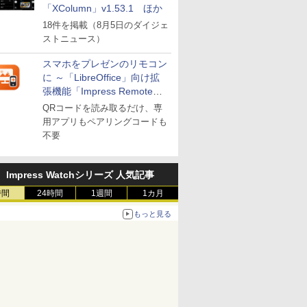
「XColumn」v1.53.1 ほか
18件を掲載（8月5日のダイジェ
ストニュース）
スマホをプレゼンのリモコン
に ～「LibreOffice」向け拡
張機能「Impress Remote」
が公開
QRコードを読み取るだけ、専
用アプリもペアリングコードも
不要
Impress Watchシリーズ 人気記事
時間
24時間
1週間
1カ月
もっと見る