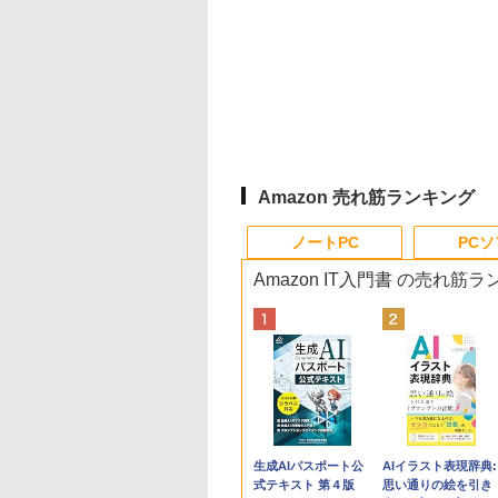
Amazon 売れ筋ランキング
ノートPC
PC
Amazon IT入門書 の売れ筋
Apple 2026
Robloxギフトカード
生成AIパスポート公
tomtoc 360°保護
Robloxギフトカード
AIイラスト表現辞典:
MacBook Neo A18
- 800 Robux 【限定
式テキスト 第４版
15.6 16インチ パソ
- 2,000 Robux 【限
思い通りの絵を引き