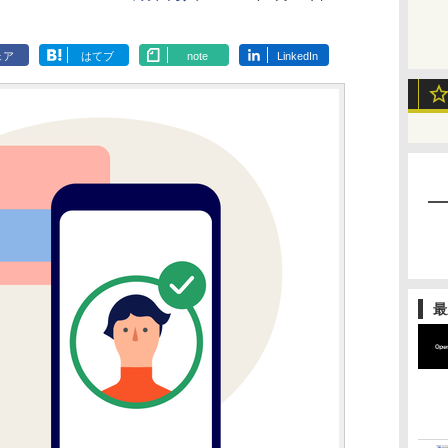
ェア
はてブ
note
LinkedIn
最