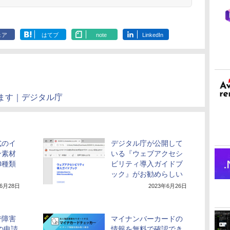
ェア
はてブ
note
LinkedIn
ます｜デジタル庁
式のイ
デジタル庁が公開して
ン素材
いる『ウェブアクセシ
0種類
ビリティ導入ガイドブ
ック』がお勧めらしい
年6月28日
2023年6月26日
で障害
マイナンバーカードの
の申請
情報を無料で確認でき