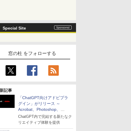
Special Site
窓の杜 をフォローする
新記事
「ChatGPT向けアドビプラ
グイン」がリリース ～
Acrobat、Photoshop、
Premiereなどの機能を1つの
ChatGPT内で完結する新たなク
プラグインに統合
リエイティブ体験を提供