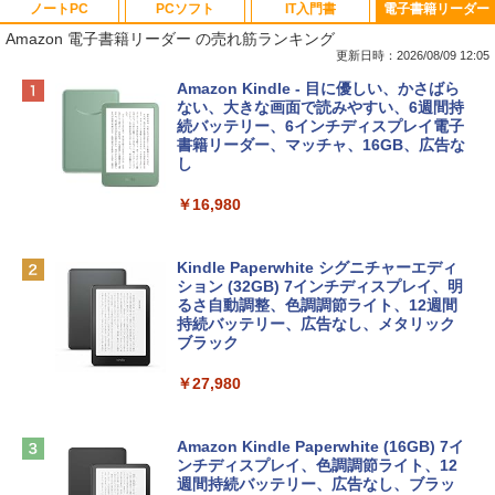
ノートPC
PCソフト
IT入門書
電子書籍リーダー
Amazon 電子書籍リーダー の売れ筋ランキング
更新日時：2026/08/09 12:05
Apple 2026 MacBook Neo A18 Proチッ
Robloxギフトカード - 800 Robux 【限
生成AIパスポート公式テキスト 第４版
Amazon Kindle - 目に優しい、かさばら
プ搭載13インチノートブック：AIとAppl
定バーチャルアイテムを含む】 【オンラ
ない、大きな画面で読みやすい、6週間持
e Intelligenceのために設計、Liquid Ret
インゲームコード】 ロブロックス | オン
続バッテリー、6インチディスプレイ電子
￥1,766
inaディスプレイ、8GBユニファイドメモ
ラインコード版
書籍リーダー、マッチャ、16GB、広告な
リ、256GB SSDストレージ、1080p Fac
し
eTime HDカメラ - インディゴ
￥1,300
￥16,980
￥119,800
1冊ですべて身につくHTML & CSSとWe
bデザイン入門講座［第2版］
Robloxギフトカード - 1000 Robux 【限
定バーチャルアイテムを含む】 【オンラ
Kindle Paperwhite シグニチャーエディ
tomtoc 360°保護 15.6 16インチ パソコ
インゲームコード】 ロブロックス |オン
ション (32GB) 7インチディスプレイ、明
￥1,292
ンケース Dell NEC Lavie ASUS HP dyna
ラインコード版
るさ自動調整、色調調節ライト、12週間
book Lenovo対応
持続バッテリー、広告なし、メタリック
ブラック
￥1,600
￥2,952
ClaudeCode いちばんやさしい 教科書:
￥27,980
非エンジニア 初心者 素人 でも安心 使い
方 マニュアル AI副業にもコンテンツ作成
Robloxギフトカード - 2,000 Robux 【限
にもKindle出版にも！ 非エンジニアのた
Apple 2026 MacBook Air M5チップ搭載
定バーチャルアイテムを含む】 【オンラ
めのAIコーディング入門シリーズ
13インチノートブック：AIとApple Intell
インゲームコード】 ロブロックス | オン
Amazon Kindle Paperwhite (16GB) 7イ
igence、13.6インチLiquid Retinaディ
ラインコード版
ンチディスプレイ、色調調節ライト、12
￥99
スプレイ、16GBユニファイドメモリ、1
週間持続バッテリー、広告なし、ブラッ