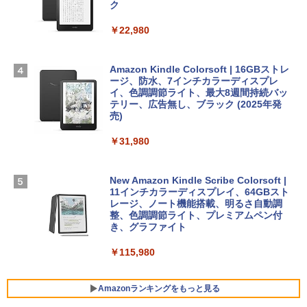
TB SSDストレージ、12MPセンターフレ
ク
￥3,200
ームカメラ、日本語キーボード、Touch I
D - ミッドナイト
￥22,980
AIイラスト表現辞典: 思い通りの絵を引き
出す プロンプトの言葉 AI画像生成シリー
Microsoft Office Home & Business 202
￥278,800
ズ (はぴーイラストLabo)
4(最新 永続版)|オンラインコード版|Wind
ows11、10/mac対応|PC2台
Amazon Kindle Colorsoft | 16GBストレ
￥480
ージ、防水、7インチカラーディスプレ
【Amazon.co.jp限定】 HP ノートパソコ
イ、色調調節ライト、最大8週間持続バッ
￥39,582
ン 15-fd 15.6インチ 16GBメモリ 512GB
テリー、広告無し、ブラック (2025年発
SSD インテル Core 5
売)
FM TOWNS ハイパー・カタログ: 本体ハ
ードウェア・市販ソフトウェアのパーフ
Windows版 | Minecraft (マインクラフ
￥129,800
￥31,980
ェクトリストと最新エミュレータ紹介
ト): Java & Bedrock Edition | オンライ
ンコード版
￥1,600
FMV ノートパソコン WE1-K3 (MS 365 P
New Amazon Kindle Scribe Colorsoft |
￥3,600
ersonal/Copilotキー搭載/Win 11/15.6型/
11インチカラーディスプレイ、64GBスト
Core i5/16GB/SSD 512GB/ホワイト) FM
レージ、ノート機能搭載、明るさ自動調
VWK3E15W_AZ
整、色調調節ライト、プレミアムペン付
き、グラファイト
￥139,880
￥115,980
Amazonランキングをもっと見る