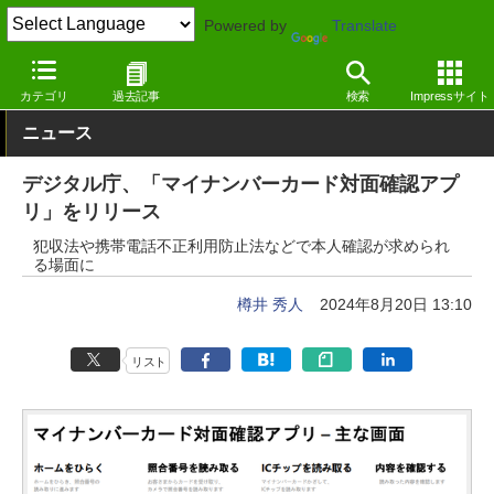
Powered by
Translate
窓の杜
インターネット
Webブラウザー
iOS
カテゴリ
過去記事
検索
Impressサイト
ニュース
デジタル庁、「マイナンバーカード対面確認アプ
リ」をリリース
犯収法や携帯電話不正利用防止法などで本人確認が求められ
る場面に
樽井 秀人
2024年8月20日 13:10
リスト