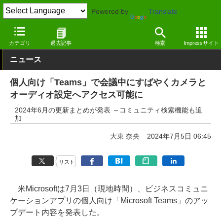
Powered by
Translate
窓の杜
オフィス・ドキュメント
オフィス
Windows
カテゴリ
過去記事
検索
Impressサイト
ニュース
個人向け「Teams」で会議中にすばやくカメラと
オーディオ設定へアクセス可能に
2024年6月の更新まとめが発表 ～コミュニティ検索機能も追
加
大東 奈央
2024年7月5日 06:45
リスト
米Microsoftは7月3日（現地時間）、ビジネスコミュニ
ケーションアプリの個人向け「Microsoft Teams」のアッ
プデート内容を発表した。