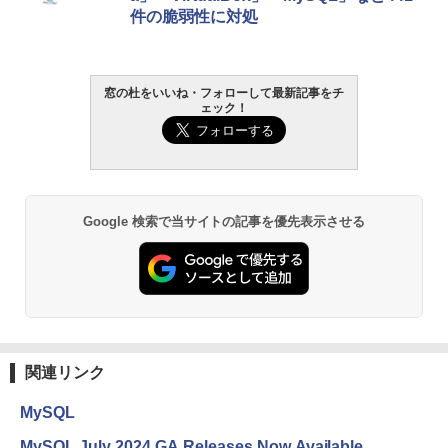
週間持続バッテリー、広告なし、ブラッ
￥1,766
件の脆弱性に対処
ク
￥22,980
AIイラスト表現辞典: 思い通りの絵を引き
窓の杜をいいね・フォローして最新記事をチ
ェック！
出す プロンプトの言葉 AI画像生成シリー
Amazon Kindle - 目に優しい、かさばら
ズ (はぴーイラストLabo)
ない、大きな画面で読みやすい、6週間持
続バッテリー、6インチディスプレイ電子
書籍リーダー、マッチャ、16GB、広告な
￥480
し
￥16,980
ClaudeCode いちばんやさしい 教科書:
Google 検索で当サイトの記事を優先表示させる
非エンジニア 初心者 素人 でも安心 使い
方 マニュアル AI副業にもコンテンツ作成
にもKindle出版にも！ 非エンジニアのた
Kindle Paperwhite シグニチャーエディ
めのAIコーディング入門シリーズ
ション (32GB) 7インチディスプレイ、明
るさ自動調整、色調調節ライト、12週間
持続バッテリー、広告なし、メタリック
￥99
ブラック
関連リンク
￥27,980
1冊ですべて身につくHTML & CSSとWe
bデザイン入門講座［第2版］
MySQL
Amazon Kindle Colorsoft | 16GBストレ
￥1,292
MySQL July 2024 GA Releases Now Available