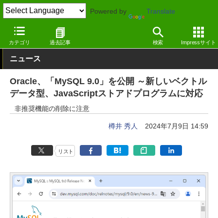
Powered by
Translate
窓の杜
プログラミング
プログラミング
その他
カテゴリ
過去記事
検索
Impressサイト
ニュース
Oracle、「MySQL 9.0」を公開 ～新しいベクトル
データ型、JavaScriptストアドプログラムに対応
非推奨機能の削除に注意
樽井 秀人
2024年7月9日 14:59
リスト