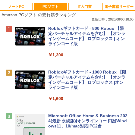
ノートPC
PCソフト
IT入門書
電子書籍リーダー
Amazon PCソフト の売れ筋ランキング
更新日時：2026/08/08 18:05
Apple 2026 MacBook Neo A18 Proチッ
Robloxギフトカード - 800 Robux 【限
プ搭載13インチノートブック：AIとAppl
定バーチャルアイテムを含む】 【オンラ
e Intelligenceのために設計、Liquid Ret
インゲームコード】 ロブロックス | オン
inaディスプレイ、8GBユニファイドメモ
ラインコード版
リ、512GB SSDストレージ、1080p Fac
eTime HDカメラ、Touch ID - シルバー
￥1,300
￥131,111
Robloxギフトカード - 1000 Robux 【限
定バーチャルアイテムを含む】 【オンラ
tomtoc 360°保護 15.6 16インチ パソコ
インゲームコード】 ロブロックス |オン
ンケース Dell NEC Lavie ASUS HP dyna
ラインコード版
book Lenovo対応
￥1,600
￥2,952
Microsoft Office Home & Business 202
Apple 2026 MacBook Air M5チップ搭載
4(最新 永続版)|オンラインコード版|Wind
13インチノートブック：AIとApple Intell
ows11、10/mac対応|PC2台
igence、13.6インチLiquid Retinaディ