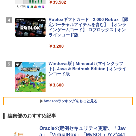
スプレイ、16GBユニファイドメモリ、1
￥39,582
TB SSDストレージ、12MPセンターフレ
ームカメラ、日本語キーボード、Touch I
D - ミッドナイト
Robloxギフトカード - 2,000 Robux 【限
定バーチャルアイテムを含む】 【オンラ
￥278,800
インゲームコード】 ロブロックス | オン
ラインコード版
【Amazon.co.jp限定】 HP ノートパソコ
￥3,200
ン 15-fd 15.6インチ 16GBメモリ 512GB
SSD インテル Core 5
Windows版 | Minecraft (マインクラフ
￥129,800
ト): Java & Bedrock Edition | オンライ
ンコード版
FMV ノートパソコン WE1-K3 (MS 365 P
￥3,600
ersonal/Copilotキー搭載/Win 11/15.6型/
Core i5/16GB/SSD 512GB/ホワイト) FM
VWK3E15W_AZ
Amazonランキングをもっと見る
￥139,880
編集部のおすすめ記事
生成AIパスポート公式テキスト 第４版
Amazon Kindle Paperwhite (16GB) 7イ
Oracleの定例セキュリティ更新、「Jav
ンチディスプレイ、色調調節ライト、12
a」「VirtualBox」「MySQL」など441