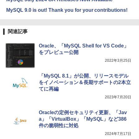
ージ、防水、7インチカラーディスプレ
イ、色調調節ライト、最大8週間持続バッ
MySQL 9.0 is out! Thank you for your contributions!
テリー、広告無し、ブラック (2025年発
売)
FM TOWNS ハイパー・カタログ: 本体ハ
ードウェア・市販ソフトウェアのパーフ
￥31,980
ェクトリストと最新エミュレータ紹介
関連記事
￥1,600
Oracle、「MySQL Shell for VS Code」
New Amazon Kindle Scribe Colorsoft |
11インチカラーディスプレイ、64GBスト
をプレビュー公開
レージ、ノート機能搭載、明るさ自動調
2022年3月25日
整、色調調節ライト、プレミアムペン付
き、グラファイト
「MySQL 8.1」が公開、リリースモデル
￥115,980
をイノベーション＆長期サポートの2本立
てに再編
2023年7月20日
Oracleの定例セキュリティ更新、「Jav
a」「VirtualBox」「MySQL」など386
件の脆弱性に対処
2024年7月17日