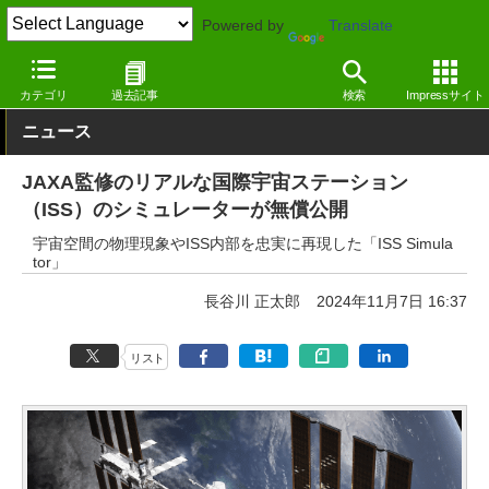
Powered by
Translate
窓の杜
ライフ
学習・勉強
Windows
カテゴリ
過去記事
検索
Impressサイト
ニュース
JAXA監修のリアルな国際宇宙ステーション
（ISS）のシミュレーターが無償公開
宇宙空間の物理現象やISS内部を忠実に再現した「ISS Simula
tor」
長谷川 正太郎
2024年11月7日 16:37
リスト