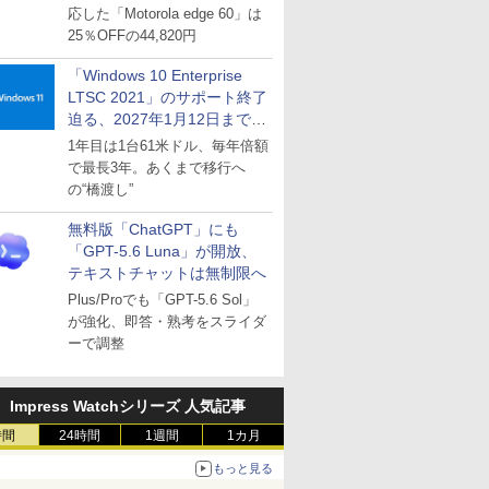
応した「Motorola edge 60」は
25％OFFの44,820円
「Windows 10 Enterprise
LTSC 2021」のサポート終了
迫る、2027年1月12日まで
～ESUは9月1日から販売
1年目は1台61米ドル、毎年倍額
で最長3年。あくまで移行へ
の“橋渡し”
無料版「ChatGPT」にも
「GPT-5.6 Luna」が開放、
テキストチャットは無制限へ
Plus/Proでも「GPT-5.6 Sol」
が強化、即答・熟考をスライダ
ーで調整
Impress Watchシリーズ 人気記事
時間
24時間
1週間
1カ月
もっと見る