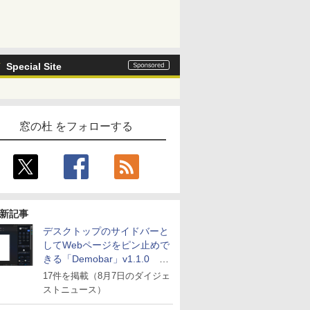
Special Site
窓の杜 をフォローする
新記事
デスクトップのサイドバーと
してWebページをピン止めで
きる「Demobar」v1.1.0 ほ
か
17件を掲載（8月7日のダイジェ
ストニュース）