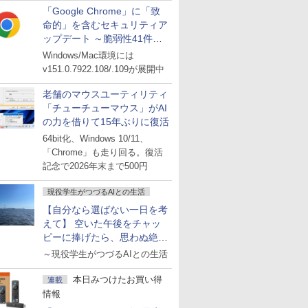
「Google Chrome」に「致
命的」を含むセキュリティア
ップデート ～脆弱性41件に
対処
Windows/Mac環境には
v151.0.7922.108/.109が展開中
老舗のマウスユーティリティ
「チューチューマウス」がAI
の力を借りて15年ぶりに復活
64bit化、Windows 10/11、
「Chrome」も走り回る。復活
記念で2026年末まで500円
現役学生がつづるAIとの生活
【自分なら選ばない一日を考
えて】 空いた午後をチャッ
ピーに捧げたら、思わぬ絶景
に出会った話
～現役学生がつづるAIとの生活
本日みつけたお買い得
連載
情報