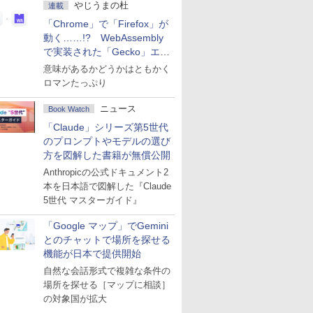
やじうまの杜
連載
「Chrome」で「Firefox」が
動く……!? WebAssembly
で実装された「Gecko」エン
ジン
意味があるかどうかはともかく
ロマンたっぷり
ニュース
Book Watch
「Claude」シリーズ第5世代
のプロンプトやモデルの選び
方を図解した書籍が無償公開
Anthropicの公式ドキュメント2
本を日本語で図解した『Claude
5世代 マスターガイド』
「Google マップ」でGemini
とのチャットで場所を探せる
機能が日本で提供開始
自然な会話形式で複雑な条件の
場所を探せる［マップに相談］
の対象国が拡大