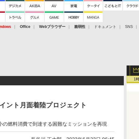
ndows
Office
Webブラウザー
脆弱性
ドキュメント
SNS
1
ポイント月面着陸プロジェクト
小の燃料消費で到達する困難なミッションを再現