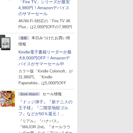
「Fire TV」シリーズが最安
4,980円！Amazonデバイス
のサマーセール
4K/Wi-Fi 6対応の「Fire TV 4K
Plus」は2,000円OFFの7,980円
本日みつけたお買い得
連載
情報
Kindle電子書籍リーダーが最
大8,000円OFF！Amazonデ
バイスがサマーセール中
カラー版「Kindle Colorsoft」が
31,980円。「Kindle
Paperwhite」は5,000円OFF
セール情報
Book Watch
『ドッジ弾子』『新テニスの
王子様』『二階堂地獄ゴル
フ』などが50％還元！
Amazonマンガ週末セール
『リアル』『ハナバス』
『MAJOR 2nd』『オールラウ
ンダー廻』など「アツいスポー