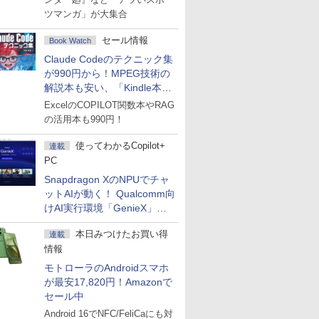
ツマンガ」が大集合
セール情報
Book Watch
Claude Codeのテクニック集
が990円から！MPEG技術の
解説本も安い、「Kindle本サ
マーセール」第2弾開始！
ExcelのCOPILOT関数本やRAG
の活用本も990円！
使ってわかるCopilot+
連載
PC
Snapdragon XのNPUでチャ
ットAIが動く！ Qualcomm向
けAI実行環境「GenieX」を
試してみた
本日みつけたお買い得
連載
情報
モトローラのAndroidスマホ
が最安17,820円！Amazonで
セール中
Android 16でNFC/FeliCaにも対