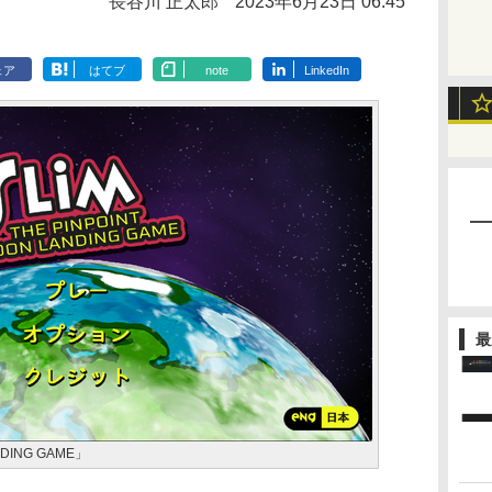
長谷川 正太郎
2023年6月23日 06:45
ェア
はてブ
note
LinkedIn
最
ANDING GAME」