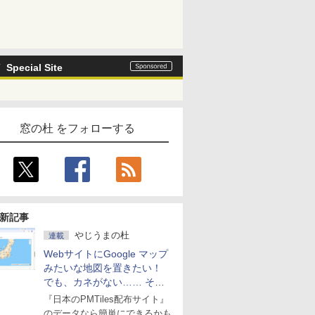
Special Site
窓の杜 をフォローする
新記事
やじうまの杜
連載
WebサイトにGoogle マップ
みたいな地図を置きたい！
でも、カネがない…… そん
な人に朗報！
『日本のPMTiles配布サイト』
のデータなら簡単にできるかも