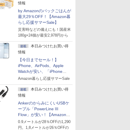
情報
by Amazonのパックごはんが
最大29％OFF！【Amazon暮
らし応援サマーSale】
災害時などの備えにも！国産米
180g×24個が最安2,978円から
本日みつけたお買い得
連載
情報
【今日までセール！】
iPhone、AirPods、Apple
Watchが安い、「iPhone
Air」256GB版が139,800円な
Amazon暮らし応援サマーSale
ど
本日みつけたお買い得
連載
情報
AnkerのからみにくいUSBケ
ーブル「PowerLine III
Flow」が安い！【Amazon暮
らし応援サマーSale】
0.9メートルが28％OFFの1,290
円。1,8メートルが26％OFFの