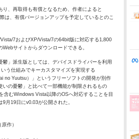
り、再取得も有償となるため、作者によると
応する際は、有償バージョンアップを予定しているとのこ
ista/7およびXP/Vista/7の64bit版に対応する1,800
のWebサイトからダウンロードできる。
鬱」派生版としては、デバイスドライバーを利用
という仕組みでキーカスタマイズを実現する
o tsukai no Yuutsu）」というフリーソフトの開発が別作
使いの憂鬱」と比べて一部機能が制限されるもの
含むWindows Vista以降のOSへ対応することを目
月19日にv0.03が公開された。
氏（原作）