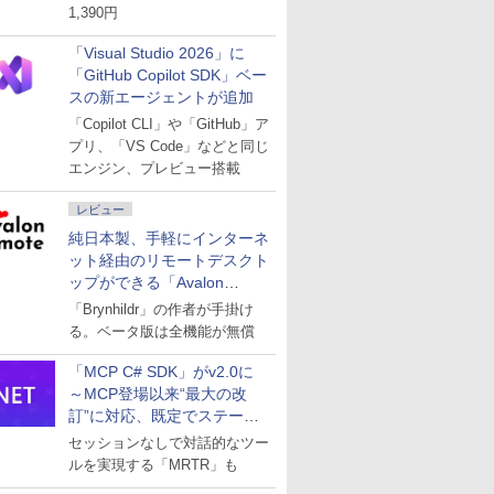
1,390円
「Visual Studio 2026」に
「GitHub Copilot SDK」ベー
スの新エージェントが追加
「Copilot CLI」や「GitHub」ア
プリ、「VS Code」などと同じ
エンジン、プレビュー搭載
レビュー
純日本製、手軽にインターネ
ット経由のリモートデスクト
ップができる「Avalon
remote」
「Brynhildr」の作者が手掛け
る。ベータ版は全機能が無償
「MCP C# SDK」がv2.0に
～MCP登場以来“最大の改
訂”に対応、既定でステート
レスへ
セッションなしで対話的なツー
ルを実現する「MRTR」も