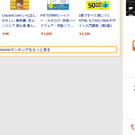
Apple 2026 MacBook
Robloxギフトカード -
ClaudeCode いちばん
【Amazon.co.jp限定】
Robloxギフトカード -
FM TOWNS ハイパ
FMV ノートパソコン
Microsoft Office Home
1冊ですべて身につく
Air M5チップ搭載13イ
2,000 Robux 【限定バ
やさしい 教科書: 非エ
HP ノートパソコン 15-
1000 Robux 【限定バ
ー・カタログ: 本体ハー
WE1-K3 (MS 365
2024(最新 永続版)|オンラ
HTML & CSSとWebデザ
ンチノートブック：AI
ーチャルアイテムを含
ンジニア 初心者 素人
fd 15.6インチ 16GBメ
ーチャルアイテムを含
ドウェア・市販ソフト
Personal/Copilotキー搭
インコード
イン入門講座［第2版］
とApple Intelligence、
む】 【オンラインゲー
でも安心 使い方 マニュ
モリ 512GB SSD イン
む】 【オンラインゲー
ウェアのパーフェクト
載/Win 11/15.6型/Core
版|Windows11、10/mac
￥314,800
￥3,200
￥99
￥129,800
￥1,600
￥1,600
￥119,800
￥37,224
￥2,326
13.6インチLiquid
ムコード】 ロブロック
アル AI副業にもコンテ
テル Core 5
ムコード】 ロブロック
リストと最新エミュレ
i5/16GB/SSD 512GB/ホ
対応|PC2台
Retinaディスプレイ、
ス | オンラインコード
ンツ作成にもKindle出
ス |オンラインコード版
ータ紹介
ワイト)
24GBユニファイドメモ
版
版にも！ 非エンジニア
FMVWK3E15W_AZ
mazonランキングをもっと見る
リ、1TB SSDストレー
のためのAIコーディン
ジ、12MPセンターフレ
グ入門シリーズ
ームカメラ、日本語キ
ーボード、Touch ID -
ミッドナイト
Kindle Paperwhite シ
Amazon Kindle
New Amazon Kindle
グニチャーエディショ
Colorsoft | 16GBスト
Scribe Colorsoft | 11イ
ン (32GB) 7インチディ
レージ、防水、7インチ
ンチカラーディスプレ
スプレイ、明るさ自動
カラーディスプレイ、
イ、64GBストレージ、
￥32,980
￥39,980
￥115,980
調整、色調調節ライ
色調調節ライト、最大8
ノート機能搭載、明るさ