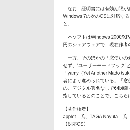
なお、証明書には有効期限があ
Windows 7の次のOSに対
と。
本ソフトはWindows 2000/XP/V
円のシェアウェアで、現在作者
一方、そのほかの「窓使いの憂
せず、“ユーザーモードフック”
「yamy（Yet Another Mad
者により進められている。「窓
の、デジタル署名なしで64bit版を
指しているとのことで、こちらは9
【著作権者】
applet 氏、TAGA Nayuta 
【対応OS】