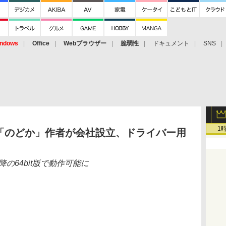
ndows
Office
Webブラウザー
脆弱性
ドキュメント
SNS
1
「のどか」作者が会社設立、ドライバー用
降の64bit版で動作可能に