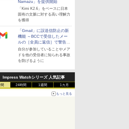
Namazu」を提供開始
「Kimi K2.6」をベースに日本
固有の文脈に対する高い理解力
を獲得
「Gmail」に誤送信防止の新
機能 ～BCCで受信したメー
ルの［全員に返信］で警告を
表示
自分が参加していることやメア
ドを他の受信者に知られる事故
を防げるように
Impress Watchシリーズ 人気記事
時間
24時間
1週間
1カ月
もっと見る