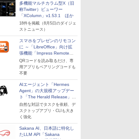
多機能マルチカラム型X（旧
称Twitter）ビューワー
「XColumn」v1.53.1 ほか
18件を掲載（8月5日のダイジェ
ストニュース）
スマホをプレゼンのリモコン
に ～「LibreOffice」向け拡
張機能「Impress Remote」
が公開
QRコードを読み取るだけ、専
用アプリもペアリングコードも
不要
AIエージェント「Hermes
Agent」の大規模アップデー
ト「The Herald Release」が
公開
自然な対話でタスクを依頼、デ
スクトップアプリ・CLIも大き
く強化
Sakana AI、日本語に特化し
たLLM API「Sakana