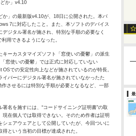
どか」v4.10
」の最新版v4.10が、18日に公開された。本バ
ows 7に対応したこと。また、本ソフトのデバイス
にデジタル署名が施され、特別な手順の必要なく
it環境で利用できるようになった。
キーカスタマイズソフト「窓使いの憂鬱」の派生
。「窓使いの憂鬱」では正式に対応していない
、64bit OSでの安定性向上などが施されているのが特長。
ライバーにデジタル署名が施されていなかったた
bit版で動作させるには特別な手順が必要となるなど、一部
最
署名を施すには、“コードサイニング証明書”の取
、現在個人では取得できない。そのため作者は証明
をシェアウェアとして公開していたが、今回ついに
取得という当初の目標が達成された。