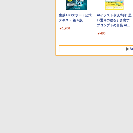
Apple 2026 MacBook
Robloxギフトカード -
生成AIパスポート公式
tomtoc 360°保護 15.6
Microsoft Office
AIイラスト表現辞典: 思
Neo A18 Proチップ搭
800 Robux 【限定バー
テキスト 第４版
16インチ パソコンケー
Home & Business
い通りの絵を引き出す
載13インチノートブッ
チャルアイテムを含
ス Dell NEC Lavie
2024(最新 永続版)|オン
プロンプトの言葉 AI画
￥1,766
ク：AIとApple
む】 【オンラインゲー
ASUS HP dynabook
ラインコード
像生成シリーズ (はぴー
￥137,800
￥1,300
￥2,952
￥39,582
￥480
Intelligenceのために設
ムコード】 ロブロック
Lenovo対応
版|Windows11、
イラストLabo)
計、Liquid Retinaディ
ス | オンラインコード
10/mac対応|PC2台
スプレイ、8GBユニフ
版
A
ァイドメモリ、512GB
SSDストレージ、
1080p FaceTime HDカ
メラ、Touch ID - イン
ディゴ
Amazon Kindle
Amazon Kindle - 目に
Paperwhite (16GB) 7
優しい、かさばらな
インチディスプレイ、
い、大きな画面で読み
色調調節ライト、12週
やすい、6週間持続バッ
￥27,980
￥19,980
間持続バッテリー、広
テリー、6インチディス