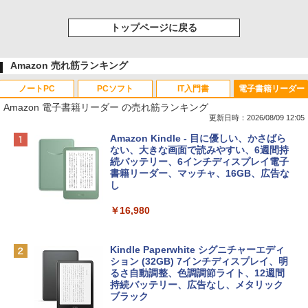
トップページに戻る
Amazon 売れ筋ランキング
ノートPC
PCソフト
IT入門書
電子書籍リーダー
Amazon 電子書籍リーダー の売れ筋ランキング
更新日時：2026/08/09 12:05
Apple 2026 MacBook Neo A18 Proチッ
Robloxギフトカード - 800 Robux 【限
生成AIパスポート公式テキスト 第４版
Amazon Kindle - 目に優しい、かさばら
プ搭載13インチノートブック：AIとAppl
定バーチャルアイテムを含む】 【オンラ
ない、大きな画面で読みやすい、6週間持
e Intelligenceのために設計、Liquid Ret
インゲームコード】 ロブロックス | オン
続バッテリー、6インチディスプレイ電子
￥1,766
inaディスプレイ、8GBユニファイドメモ
ラインコード版
書籍リーダー、マッチャ、16GB、広告な
リ、256GB SSDストレージ、1080p Fac
し
eTime HDカメラ - インディゴ
￥1,300
￥16,980
￥119,800
1冊ですべて身につくHTML & CSSとWe
bデザイン入門講座［第2版］
Robloxギフトカード - 1000 Robux 【限
定バーチャルアイテムを含む】 【オンラ
Kindle Paperwhite シグニチャーエディ
tomtoc 360°保護 15.6 16インチ パソコ
インゲームコード】 ロブロックス |オン
ション (32GB) 7インチディスプレイ、明
￥1,292
ンケース Dell NEC Lavie ASUS HP dyna
ラインコード版
るさ自動調整、色調調節ライト、12週間
book Lenovo対応
持続バッテリー、広告なし、メタリック
ブラック
￥1,600