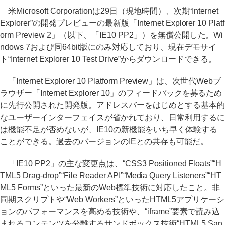
米Microsoft Corporationは29日（現地時間）、次期“Internet
Explorer”の開発プレビューの最新版「Internet Explorer 10 Platf
orm Preview 2」（以下、「IE10 PP2」）を無償公開した。Wi
ndows 7および同64bit版にのみ対応しており、現在デモサイ
ト“Internet Explorer 10 Test Drive”からダウンロードできる。
「Internet Explorer 10 Platform Preview」は、次世代Webブ
ラウザー「Internet Explorer 10」のフィードバックを募るため
に先行公開された開発版。アドレスバーをはじめとする基本的
なユーザーインターフェイスが省かれており、日常利用するに
は機能不足が否めないが、IE10の新機能をいち早く体験する
ことができる。過去のバージョンのIEとの共存も可能だ。
「IE10 PP2」の主な変更点は、“CSS3 Positioned Floats”“H
TML5 Drag-drop”“File Reader API”“Media Query Listeners”“HT
ML5 Forms”といった最新のWeb標準技術に対応したこと。非
同期スクリプトや“Web Workers”といったHTML5アプリケーシ
ョンのパフォーマンスを高める技術や、“iframe”要素で読み込
まれるコンテンツを分離するサンドボックス技術“HTML5 San