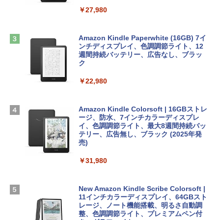
￥2,952
ClaudeCode いちばんやさしい 教科書:
￥27,980
非エンジニア 初心者 素人 でも安心 使い
方 マニュアル AI副業にもコンテンツ作成
Robloxギフトカード - 2,000 Robux 【限
にもKindle出版にも！ 非エンジニアのた
Apple 2026 MacBook Air M5チップ搭載
定バーチャルアイテムを含む】 【オンラ
めのAIコーディング入門シリーズ
13インチノートブック：AIとApple Intell
インゲームコード】 ロブロックス | オン
Amazon Kindle Paperwhite (16GB) 7イ
igence、13.6インチLiquid Retinaディ
ラインコード版
ンチディスプレイ、色調調節ライト、12
￥99
スプレイ、16GBユニファイドメモリ、1
週間持続バッテリー、広告なし、ブラッ
TB SSDストレージ、12MPセンターフレ
ク
￥3,200
ームカメラ、日本語キーボード、Touch I
D - ミッドナイト
￥22,980
AIイラスト表現辞典: 思い通りの絵を引き
出す プロンプトの言葉 AI画像生成シリー
Microsoft Office Home & Business 202
￥278,800
ズ (はぴーイラストLabo)
4(最新 永続版)|オンラインコード版|Wind
ows11、10/mac対応|PC2台
Amazon Kindle Colorsoft | 16GBストレ
￥480
ージ、防水、7インチカラーディスプレ
【Amazon.co.jp限定】 HP ノートパソコ
イ、色調調節ライト、最大8週間持続バッ
￥39,582
ン 15-fd 15.6インチ 16GBメモリ 512GB
テリー、広告無し、ブラック (2025年発
SSD インテル Core 5
売)
FM TOWNS ハイパー・カタログ: 本体ハ
ードウェア・市販ソフトウェアのパーフ
Windows版 | Minecraft (マインクラフ
￥129,800
￥31,980
ェクトリストと最新エミュレータ紹介
ト): Java & Bedrock Edition | オンライ
ンコード版
￥1,600
FMV ノートパソコン WE1-K3 (MS 365 P
New Amazon Kindle Scribe Colorsoft |
￥3,600
ersonal/Copilotキー搭載/Win 11/15.6型/
11インチカラーディスプレイ、64GBスト
Core i5/16GB/SSD 512GB/ホワイト) FM
レージ、ノート機能搭載、明るさ自動調
VWK3E15W_AZ
整、色調調節ライト、プレミアムペン付