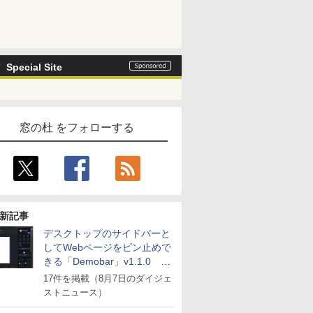
Special Site
窓の杜 をフォローする
新記事
デスクトップのサイドバーと
してWebページをピン止めで
きる「Demobar」v1.1.0 ほ
か
17件を掲載（8月7日のダイジェ
ストニュース）