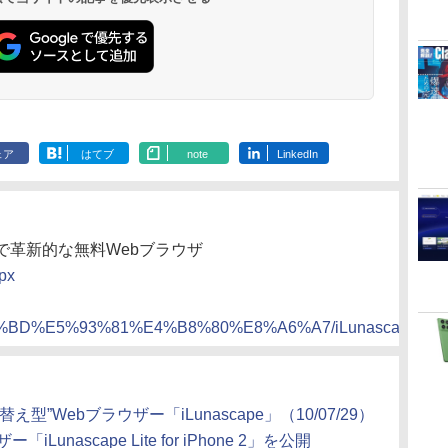
ェア
はてブ
note
LinkedIn
 軽快で革新的な無料Webブラウザ
spx
8%A3%BD%E5%93%81%E4%B8%80%E8%A6%A7/iLunascape.asp
替え型”Webブラウザー「iLunascape」（10/07/29）
iLunascape Lite for iPhone 2」を公開