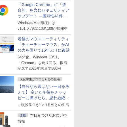
「Google Chrome」に「致
命的」を含むセキュリティア
ップデート ～脆弱性41件に
対処
Windows/Mac環境には
v151.0.7922.108/.109が展開中
老舗のマウスユーティリティ
「チューチューマウス」がAI
の力を借りて15年ぶりに復活
64bit化、Windows 10/11、
「Chrome」も走り回る。復活
記念で2026年末まで500円
現役学生がつづるAIとの生活
【自分なら選ばない一日を考
えて】 空いた午後をチャッ
ピーに捧げたら、思わぬ絶景
に出会った話
～現役学生がつづるAIとの生活
本日みつけたお買い得
連載
情報