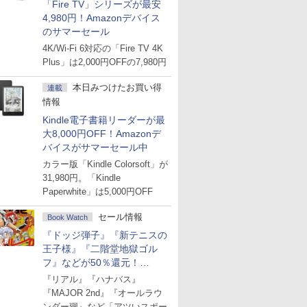
「Fire TV」シリーズが最安
4,980円！Amazonデバイス
のサマーセール
4K/Wi-Fi 6対応の「Fire TV 4K
Plus」は2,000円OFFの7,980円
本日みつけたお買い得
連載
情報
Kindle電子書籍リーダーが最
大8,000円OFF！Amazonデ
バイスがサマーセール中
カラー版「Kindle Colorsoft」が
31,980円。「Kindle
Paperwhite」は5,000円OFF
セール情報
Book Watch
『ドッジ弾子』『新テニスの
王子様』『二階堂地獄ゴル
フ』などが50％還元！
Amazonマンガ週末セール
『リアル』『ハナバス』
『MAJOR 2nd』『オールラウ
ンダー廻』など「アツいスポー