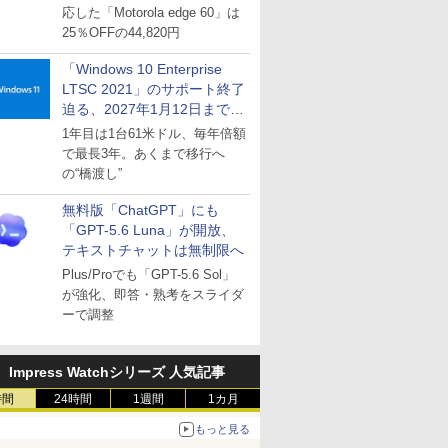
応した「Motorola edge 60」は
25％OFFの44,820円
「Windows 10 Enterprise
LTSC 2021」のサポート終了
迫る、2027年1月12日まで
～ESUは9月1日から販売
1年目は1台61米ドル、毎年倍額
で最長3年。あくまで移行へ
の“橋渡し”
無料版「ChatGPT」にも
「GPT-5.6 Luna」が開放、
テキストチャットは無制限へ
Plus/Proでも「GPT-5.6 Sol」
が強化、即答・熟考をスライダ
ーで調整
Impress Watchシリーズ 人気記事
時間
24時間
1週間
1カ月
もっと見る