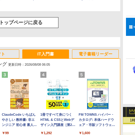
トップページに戻る
フト
IT入門書
電子書籍リーダー
ング
更新日時：2026/08/08 06:05
Apple 2026 MacBook
Microsoft Office
ClaudeCode いちばん
【Amazon.co.jp限定】
Robloxギフトカード -
1冊ですべて身につく
FMV ノートパソコン
Windows版 | Minecraft
FM TOWNS ハイパー・
Air M5チップ搭載13イ
Home & Business
やさしい 教科書: 非エ
HP ノートパソコン 15-
2,000 Robux 【限定バ
HTML & CSSとWebデ
WE1-K3 (MS 365
(マインクラフト): Java &
カタログ: 本体ハードウ
1
ンチノートブック：AI
2024(最新 永続版)|オン
ンジニア 初心者 素人
fd 15.6インチ 16GBメ
ーチャルアイテムを含
ザイン入門講座［第2
Personal/Copilotキー搭
Bedrock Edition | オンラ
ェア・市販ソフトウェア
とApple Intelligence、
ラインコード
でも安心 使い方 マニュ
モリ 512GB SSD イン
む】 【オンラインゲー
版］
載/Win 11/15.6型/Core
インコード版
のパーフェクトリストと
￥261,414
￥39,582
￥99
￥129,800
￥3,200
￥1,292
￥139,880
￥3,600
￥1,600