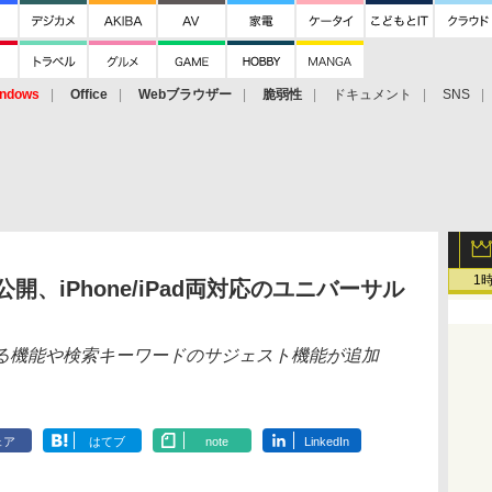
ndows
Office
Webブラウザー
脆弱性
ドキュメント
SNS
1
.0が公開、iPhone/iPad両対応のユニバーサル
る機能や検索キーワードのサジェスト機能が追加
ェア
はてブ
note
LinkedIn