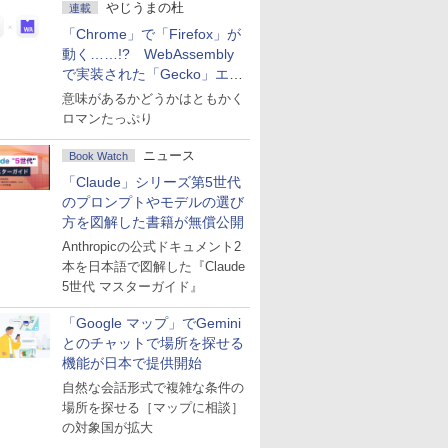
やじうまの杜
連載
「Chrome」で「Firefox」が
動く……!? WebAssembly
で実装された「Gecko」エン
ジン
意味があるかどうかはともかく
ロマンたっぷり
ニュース
Book Watch
「Claude」シリーズ第5世代
のプロンプトやモデルの選び
方を図解した書籍が無償公開
Anthropicの公式ドキュメント2
本を日本語で図解した『Claude
5世代 マスターガイド』
「Google マップ」でGemini
とのチャットで場所を探せる
機能が日本で提供開始
自然な会話形式で複雑な条件の
場所を探せる［マップに相談］
の対象国が拡大