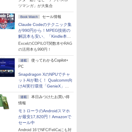
ツマンガ」が大集合
セール情報
Book Watch
Claude Codeのテクニック集
が990円から！MPEG技術の
解説本も安い、「Kindle本サ
マーセール」第2弾開始！
ExcelのCOPILOT関数本やRAG
の活用本も990円！
使ってわかるCopilot+
連載
PC
Snapdragon XのNPUでチャ
ットAIが動く！ Qualcomm向
けAI実行環境「GenieX」を
試してみた
x
本日みつけたお買い得
連載
情報
モトローラのAndroidスマホ
が最安17,820円！Amazonで
セール中
Android 16でNFC/FeliCaにも対