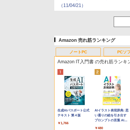
（11/04/21）
Amazon 売れ筋ランキング
ノートPC
PCソ
Amazon IT入門書 の売れ筋ランキ
Apple 2026 MacBook
Robloxギフトカード -
生成AIパスポート公式
tomtoc 360°保護 15.6
Robloxギフトカード -
AIイラスト表現辞典: 思
Neo A18 Proチップ搭
800 Robux 【限定バー
テキスト 第４版
16インチ パソコンケー
1000 Robux 【限定バ
い通りの絵を引き出す
載13インチノートブッ
チャルアイテムを含
ス Dell NEC Lavie
ーチャルアイテムを含
プロンプトの言葉 AI画
￥1,766
ク：AIとApple
む】 【オンラインゲー
ASUS HP dynabook
む】 【オンラインゲー
像生成シリーズ (はぴー
￥162,598
￥1,300
￥2,952
￥1,600
￥480