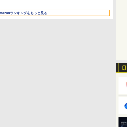
13.6インチLiquid
版|Windows11、
アル AI副業にもコンテ
テル Core 5
ムコード】 ロブロック
i5/16GB/SSD 512GB/ホ
最新エミュレータ紹介
Retinaディスプレイ、
10/mac対応|PC2台
ンツ作成にもKindle出
ス | オンラインコード
ワイト)
16GBユニファイドメモ
版にも！ 非エンジニア
版
FMVWK3E15W_AZ
mazonランキングをもっと見る
リ、1TB SSDストレー
のためのAIコーディン
ジ、12MPセンターフレ
グ入門シリーズ
ームカメラ、日本語キ
ーボード、Touch ID -
シルバー
Kindle Paperwhite シ
Amazon Kindle
New Amazon Kindle
グニチャーエディショ
Colorsoft | 16GBスト
Scribe Colorsoft | 11イ
ン (32GB) 7インチディ
レージ、防水、7インチ
ンチカラーディスプレ
スプレイ、明るさ自動
カラーディスプレイ、
イ、64GBストレージ、
￥27,980
￥31,980
￥115,980
調整、色調調節ライ
色調調節ライト、最大8
ノート機能搭載、明るさ
ト、12週間持続バッテ
週間持続バッテリー、
自動調整、色調調節ライ
リー、広告なし、メタ
広告無し、ブラック
ト、プレミアムペン付
リックブラック
(2025年発売)
き、グラファイト