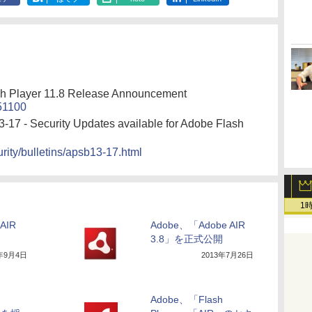
sh Player 11.8 Release Announcement
251100
3-17 - Security Updates available for Adobe Flash
rity/bulletins/apsb13-17.html
1
 AIR
Adobe、「Adobe AIR
3.8」を正式公開
3年9月4日
2013年7月26日
Adobe、「Flash