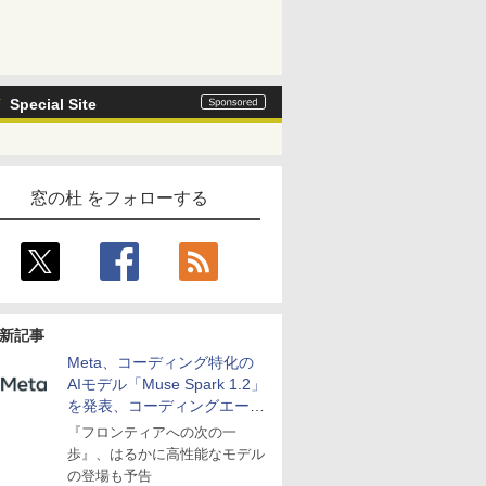
Special Site
窓の杜 をフォローする
新記事
Meta、コーディング特化の
AIモデル「Muse Spark 1.2」
を発表、コーディングエージ
ェント「Muse Code」も
『フロンティアへの次の一
歩』、はるかに高性能なモデル
の登場も予告