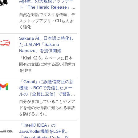
Agent」の大規模アップデー
ト「The Herald Release」が
公開
自然な対話でタスクを依頼、デ
スクトップアプリ・CLIも大き
く強化
Sakana AI、日本語に特化し
たLLM API「Sakana
Namazu」を提供開始
「Kimi K2.6」をベースに日本
固有の文脈に対する高い理解力
を獲得
「Gmail」に誤送信防止の新
機能 ～BCCで受信したメー
ルの［全員に返信］で警告を
表示
自分が参加していることやメア
ドを他の受信者に知られる事故
を防げるように
「IntelliJ IDEA」の
Java/Kotlin機能をLSP化、
「Visual Studio Code」など