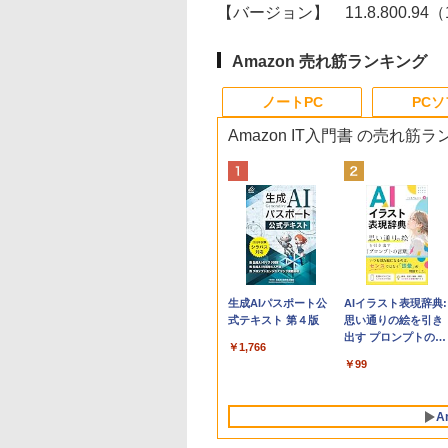
【バージョン】
11.8.800.94（
Amazon 売れ筋ランキング
ノートPC
PC
Amazon IT入門書 の売れ筋
Apple 2026
Xbox プリペイドカ
生成AIパスポート公
tomtoc 360°保護
Robloxギフトカード
AIイラスト表現辞典:
MacBook Neo A18
ード 10,000円 デジタ
式テキスト 第４版
15.6 16インチ パソ
- 800 Robux 【限定
思い通りの絵を引き
Proチップ搭載13イ
ルコード 【旧 Xbox
ンケース Dell NEC
バーチャルアイテム
出す プロンプトの言
￥1,766
ンチノートブック：
ギフトカード】 [オン
Lavie ASUS HP
を含む】 【オンライ
葉 AI画像生成シリー
￥137,800
￥10,000
￥2,952
￥1,300
￥99
AIとApple
ラインコード]
dynabook Lenovo
ンゲームコード】 ロ
ズ (はぴーイラスト
Intelligenceのために
対応
ブロックス | オンラ
Labo)
設計、Liquid Retina
インコード版
A
ディスプレイ、8GB
ユニファイドメモ