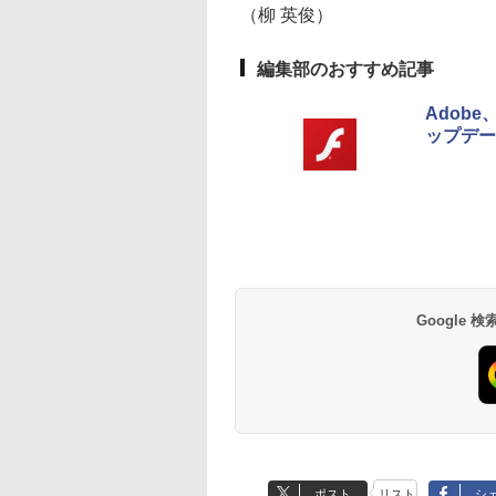
リ、512GB SSDスト
（柳 英俊）
レージ、1080p
FaceTime HDカメ
ラ、Touch ID - イン
編集部のおすすめ記事
ディゴ
Adobe、
ップデー
Amazon Kindle
Amazon Kindle - 目
Paperwhite (16GB)
に優しい、かさばら
7インチディスプレ
ない、大きな画面で
イ、色調調節ライ
読みやすい、6週間
￥27,980
￥19,980
ト、12週間持続バッ
続バッテリー、6イ
テリー、広告なし、
チディスプレイ電子
ブラック
書籍リーダー、ブラ
Google
ック、16GB、広告
し
ポスト
リスト
シ