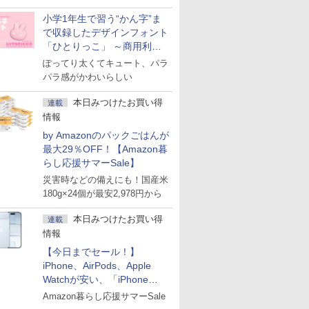
小学1年生で習う“かん字”ま
で収録したデザインフォント
「ひとりっこ」 ～商用利用
OK
ぽってり太くてキュート、パラ
パラ感がかわいらしい
本日みつけたお買い得
連載
情報
by Amazonのパックごはんが
最大29％OFF！【Amazon暮
らし応援サマーSale】
災害時などの備えにも！国産米
180g×24個が最安2,978円から
本日みつけたお買い得
連載
情報
【今日までセール！】
iPhone、AirPods、Apple
Watchが安い、「iPhone
Air」256GB版が139,800円な
Amazon暮らし応援サマーSale
ど