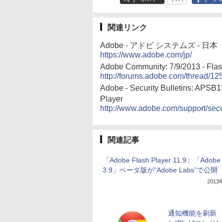
関連リンク
Adobe - アドビ システムズ - 日本
https://www.adobe.com/jp/
Adobe Community: 7/9/2013 - Fla
http://forums.adobe.com/thread/1
Adobe - Security Bulletins: APSB1
Player
http://www.adobe.com/support/secu
関連記事
「Adobe Flash Player 11.9」「Adobe
3.9」ベータ版が“Adobe Labs”で公開
201
通知機能を刷新