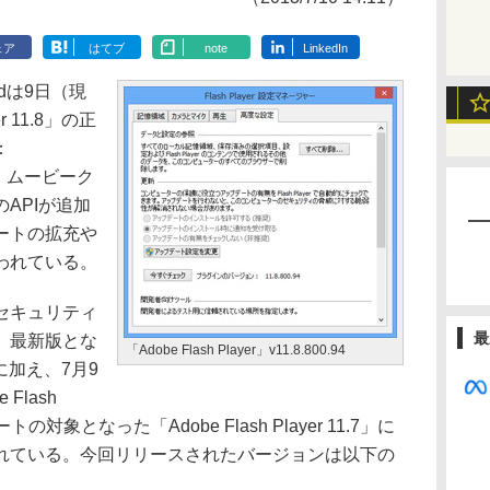
ェア
はてブ
note
LinkedIn
atedは9日（現
r 11.8」の正
：
は、ムービーク
APIが追加
ートの拡充や
われている。
セキュリティ
最
。最新版とな
「Adobe Flash Player」v11.8.800.94
.8」に加え、7月9
Flash
トの対象となった「Adobe Flash Player 11.7」に
れている。今回リリースされたバージョンは以下の