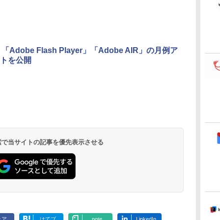
ストレージ、12MPセ
門シリーズ
ンターフレームカメ
ラ、日本語キーボー
ド、Touch ID - スカ
イブルー
「Adobe Flash Player」「Adobe AIR」の月例ア
トを公開
Kindle Paperwhite
Amazon Kindle
New Amazon Kindle
シグニチャーエディ
Colorsoft | 16GBス
Scribe Colorsoft | 11
ション (32GB) 7イン
トレージ、防水、7イ
インチカラーディスプ
持
チディスプレイ、明
ンチカラーディスプ
レイ、64GBストレー
￥32,980
￥39,980
￥115,980
ン
るさ自動調整、色調
レイ、色調調節ライ
ジ、ノート機能搭載、
調節ライト、12週間
ト、最大8週間持続バ
明るさ自動調整、色調
持続バッテリー、広
ッテリー、広告無
調節ライト、プレミア
 検索で当サイトの記事を優先表示させる
な
告なし、メタリック
し、ブラック (2025
ムペン付き、グラファ
ブラック
年発売)
イト
ェア
はてブ
note
LinkedIn