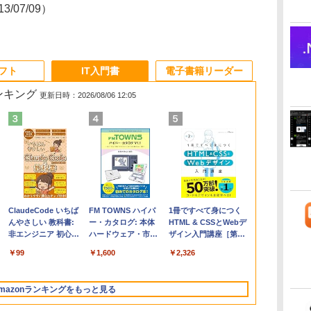
13/07/09）
ソフト
IT入門書
電子書籍リーダー
ランキング
更新日時：2026/08/06 12:05
Apple 2026
Microsoft Office
ClaudeCode いちば
【Amazon.co.jp限
Robloxギフトカード
FM TOWNS ハイパ
FMV ノートパソコン
Robloxギフトカード -
1冊ですべて身につく
コ
MacBook Air M5チ
Home & Business
んやさしい 教科書:
定】 HP ノートパソ
- 2,000 Robux 【限
ー・カタログ: 本体
WE1-K3 (MS 365
1000 Robux 【限定バ
HTML & CSSとWebデ
ップ搭載13インチノ
2024(最新 永続版)|オ
非エンジニア 初心者
コン 15-fd 15.6イン
定バーチャルアイテ
ハードウェア・市販
Personal/Copilotキー
ーチャルアイテムを含
ザイン入門講座［第2
ートブック：AIと
ンラインコード
素人 でも安心 使い方
チ 16GBメモリ
ムを含む】 【オンラ
ソフトウェアのパー
搭載/Win 11/15.6
む】 【オンラインゲー
版］
￥298,901
￥39,582
￥99
￥129,800
￥3,200
￥1,600
￥119,800
￥1,600
￥2,326
Apple Intelligence、
版|Windows11、
マニュアル AI副業に
512GB SSD インテ
インゲームコード】
フェクトリストと最
型/Core i5/16GB/SSD
ムコード】 ロブロック
13.6インチLiquid
10/mac対応|PC2台
もコンテンツ作成に
ル Core 5
ロブロックス | オン
新エミュレータ紹介
512GB/ホワイト)
ス |オンラインコード
Retinaディスプレ
もKindle出版にも！
ラインコード版
FMVWK3E15W_AZ
版
mazonランキングをもっと見る
イ、24GBユニファイ
非エンジニアのため
ドメモリ、1TB SSD
のAIコーディング入