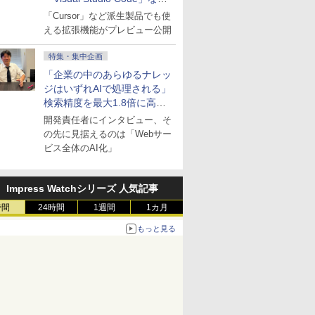
にも開放
「Cursor」など派生製品でも使
える拡張機能がプレビュー公開
特集・集中企画
「企業の中のあらゆるナレッ
ジはいずれAIで処理される」
検索精度を最大1.8倍に高め
た「GMO AI RAG」は無償の
開発責任者にインタビュー、そ
OSS版で「1社1RAG」を目
の先に見据えるのは「Webサー
指す
ビス全体のAI化」
Impress Watchシリーズ 人気記事
時間
24時間
1週間
1カ月
もっと見る