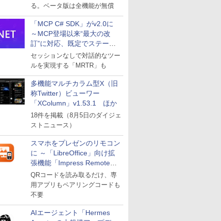
る。ベータ版は全機能が無償
「MCP C# SDK」がv2.0に
～MCP登場以来“最大の改
訂”に対応、既定でステート
レスへ
セッションなしで対話的なツー
ルを実現する「MRTR」も
多機能マルチカラム型X（旧
称Twitter）ビューワー
「XColumn」v1.53.1 ほか
18件を掲載（8月5日のダイジェ
ストニュース）
スマホをプレゼンのリモコン
に ～「LibreOffice」向け拡
張機能「Impress Remote」
が公開
QRコードを読み取るだけ、専
用アプリもペアリングコードも
不要
AIエージェント「Hermes