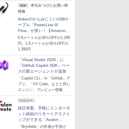
本日みつけたお買い得
連載
情報
AnkerのからみにくいUSBケ
ーブル「PowerLine III
Flow」が安い！【Amazon暮
らし応援サマーSale】
0.9メートルが28％OFFの1,290
円。1,8メートルが26％OFFの
1,390円
「Visual Studio 2026」に
「GitHub Copilot SDK」ベー
スの新エージェントが追加
「Copilot CLI」や「GitHub」ア
プリ、「VS Code」などと同じ
エンジン、プレビュー搭載
レビュー
純日本製、手軽にインターネ
ット経由のリモートデスクト
ップができる「Avalon
remote」
「Brynhildr」の作者が手掛け