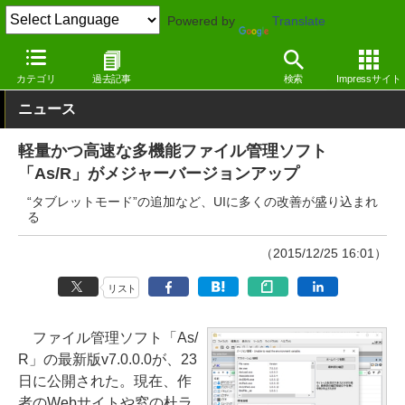
Powered by
Translate
窓の杜
システム・ファイル
ファイル
Windows
カテゴリ
過去記事
検索
Impressサイト
ニュース
軽量かつ高速な多機能ファイル管理ソフト
「As/R」がメジャーバージョンアップ
“タブレットモード”の追加など、UIに多くの改善が盛り込まれ
る
（2015/12/25 16:01）
リスト
ファイル管理ソフト「As/
R」の最新版v7.0.0.0が、23
日に公開された。現在、作
者のWebサイトや窓の杜ラ