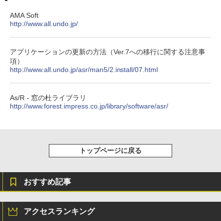
るさ自動調整、色調調節ライト、12週間
持続バッテリー、広告なし、メタリック
AMA Soft
ジェード
http://www.all.undo.jp/
￥32,980
アプリケーションの更新の方法（Ver.7への移行に関する注意事
項）
http://www.all.undo.jp/asr/man5/2.install/07.html
Amazon Kindle Colorsoft | 16GBストレ
ージ、防水、7インチカラーディスプレ
イ、色調調節ライト、最大8週間持続バッ
テリー、広告無し、ブラック (2025年発
As/R - 窓の杜ライブラリ
売)
http://www.forest.impress.co.jp/library/software/asr/
￥39,980
New Amazon Kindle Scribe Colorsoft |
トップページに戻る
11インチカラーディスプレイ、64GBスト
レージ、ノート機能搭載、明るさ自動調
整、色調調節ライト、プレミアムペン付
おすすめ記事
き、グラファイト
￥115,980
アクセスランキング