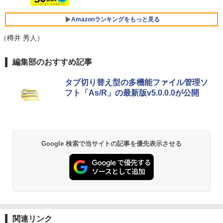
￥37,224
FMV ノートパソコン WE1-K3 (MS 365 P
Amazonランキングをもっと見る
ersonal/Copilotキー搭載/Win 11/15.6型/
Core i5/16GB/SSD 512GB/ホワイト) FM
（樽井 秀人）
VWK3E15W_AZ
Amazon Kindle Paperwhite (16GB) 7イ
編集部のおすすめ記事
￥120,000
ンチディスプレイ、色調調節ライト、12
週間持続バッテリー、広告なし、ブラッ
タブ切り替え型の多機能ファイル管理ソ
ク
フト「As/R」の最新版v5.0.0.0が公開
￥27,980
Amazon Kindle - 目に優しい、かさばら
ない、大きな画面で読みやすい、6週間持
Google 検索で当サイトの記事を優先表示させる
続バッテリー、6インチディスプレイ電子
書籍リーダー、ブラック、16GB、広告な
し
￥19,980
Kindle Paperwhite シグニチャーエディ
関連リンク
ション (32GB) 7インチディスプレイ、明