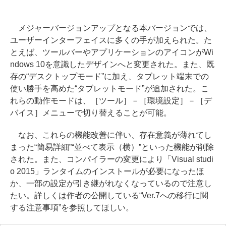
メジャーバージョンアップとなる本バージョンでは、
ユーザーインターフェイスに多くの手が加えられた。た
とえば、ツールバーやアプリケーションのアイコンがWi
ndows 10を意識したデザインへと変更された。また、既
存の“デスクトップモード”に加え、タブレット端末での
使い勝手を高めた“タブレットモード”が追加された。こ
れらの動作モードは、［ツール］－［環境設定］－［デ
バイス］メニューで切り替えることが可能。
なお、これらの機能改善に伴い、存在意義が薄れてし
まった“簡易詳細”“並べて表示（横）”といった機能が削除
された。また、コンパイラーの変更により「Visual studi
o 2015」ランタイムのインストールが必要になったほ
か、一部の設定が引き継がれなくなっているので注意し
たい。詳しくは作者の公開している“Ver.7への移行に関
する注意事項”を参照してほしい。