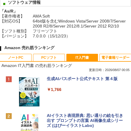
ソフトウェア情報
「As/R」
【著作権者】
AMA Soft
【対応OS】
64bit版を含むWindows Vista/Server 2008/7/Server
2008 R2/8/Server 2012/8.1/Server 2012 R2/10
【ソフト種別】
フリーソフト
【バージョン】
7.0.0.0（15/12/23）
Amazon 売れ筋ランキング
ノートPC
PCソフト
IT入門書
電子書籍リーダー
Amazon IT入門書 の売れ筋ランキング
更新日時：2026/08/07 00:05
Apple 2026 MacBook Neo A18 Proチッ
Robloxギフトカード - 800 Robux 【限
生成AIパスポート公式テキスト 第４版
プ搭載13インチノートブック：AIとAppl
定バーチャルアイテムを含む】 【オンラ
e Intelligence、Liquid Retinaディスプ
インゲームコード】 ロブロックス | オン
￥1,766
レイ、8GBメモリ、512GB SSD、1080p
ラインコード版
FaceTime HDカメラ、Touch ID - インデ
ィゴ + 3年延長 AppleCare+ for 13インチ
￥1,300
MacBook Neo(A18 Pro)|ダウンロード版
AIイラスト表現辞典: 思い通りの絵を引き
￥162,598
出す プロンプトの言葉 AI画像生成シリー
Robloxギフトカード - 2,000 Robux 【限
ズ (はぴーイラストLabo)
定バーチャルアイテムを含む】 【オンラ