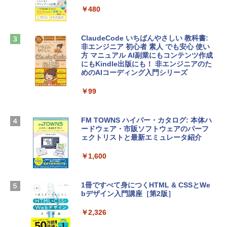
インゲームコード】 ロブロックス | オン
tomtoc 360°保護 15.6 16インチ パソコ
ラインコード版
￥480
ンケース Dell NEC Lavie ASUS HP dyna
book Lenovo対応
￥3,200
ClaudeCode いちばんやさしい 教科書:
￥2,952
非エンジニア 初心者 素人 でも安心 使い
方 マニュアル AI副業にもコンテンツ作成
Microsoft Office Home & Business 202
にもKindle出版にも！ 非エンジニアのた
4(最新 永続版)|オンラインコード版|Wind
めのAIコーディング入門シリーズ
Apple 2026 MacBook Air M5チップ搭載
ows11、10/mac対応|PC2台
13インチノートブック：AIとApple Intell
igence、13.6インチLiquid Retinaディ
￥99
￥39,582
スプレイ、24GBユニファイドメモリ、1
TB SSD、12MPセンターフレームカメ
ラ、Touch ID - ミッドナイト + 3年延長
FM TOWNS ハイパー・カタログ: 本体ハ
Robloxギフトカード - 1000 Robux 【限
AppleCare+ for 13インチMacBook Air
ードウェア・市販ソフトウェアのパーフ
定バーチャルアイテムを含む】 【オンラ
(M5)|ダウンロード版
ェクトリストと最新エミュレータ紹介
インゲームコード】 ロブロックス |オン
ラインコード版
￥347,600
￥1,600
￥1,600
【Amazon.co.jp限定】 HP ノートパソコ
1冊ですべて身につくHTML & CSSとWe
ン 15-fd 15.6インチ 16GBメモリ 512GB
bデザイン入門講座［第2版］
Microsoft Office Home 2024(最新 永続
SSD インテル Core 5
版)|オンラインコード版|Windows11、1
0/mac対応|PC2台
￥2,326
￥129,800