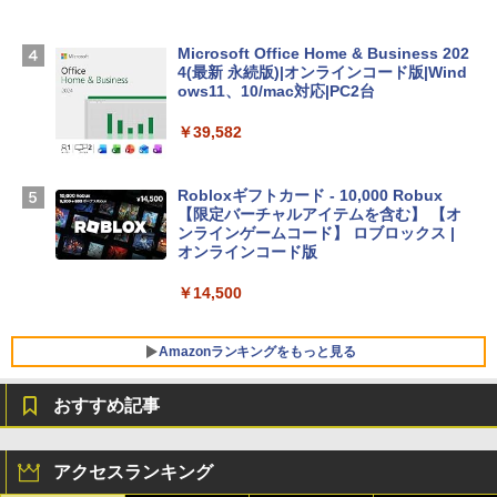
Apple 2026 MacBook Air M5チップ搭載
Microsoft Office Home & Business 202
13インチノートブック：AIとApple Intell
4(最新 永続版)|オンラインコード版|Wind
igence、13.6インチLiquid Retinaディ
ows11、10/mac対応|PC2台
スプレイ、16GBユニファイドメモリ、1
TB SSDストレージ、12MPセンターフレ
￥39,582
ームカメラ、日本語キーボード、Touch I
D - シルバー
Robloxギフトカード - 10,000 Robux
￥261,414
【限定バーチャルアイテムを含む】 【オ
ンラインゲームコード】 ロブロックス |
オンラインコード版
【Amazon.co.jp限定】ASUS ノートパソ
コン Vivobook 15 M1502NAQ 15.6イン
￥14,500
チ AMD Ryzen 7 170 メモリ16GB SSD 5
12GB Microsoft 365 Personal (24か月
版) 搭載 Windows 11 重量1.7kg Wi-Fi 6
Amazonランキングをもっと見る
E クワイエットブルー M1502NAQ-R716
5BUWS
おすすめ記事
￥109,800
生成AIパスポート公式テキスト 第４版
Amazon Kindle - 目に優しい、かさばら
ない、大きな画面で読みやすい、6週間持
アクセスランキング
続バッテリー、6インチディスプレイ電子
￥1,766