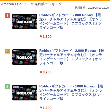
Amazon PCソフト の売れ筋ランキング
更新日時：2026/08/10 12:05
Apple 2026 MacBook Neo A18 Proチッ
Robloxギフトカード - 800 Robux 【限
プ搭載13インチノートブック：AIとAppl
定バーチャルアイテムを含む】 【オンラ
e Intelligenceのために設計、Liquid Ret
インゲームコード】 ロブロックス | オン
inaディスプレイ、8GBユニファイドメモ
ラインコード版
リ、256GB SSDストレージ、1080p Fac
eTime HDカメラ - インディゴ
￥1,300
￥119,800
Robloxギフトカード - 2,000 Robux 【限
定バーチャルアイテムを含む】 【オンラ
tomtoc 360°保護 15.6 16インチ パソコ
インゲームコード】 ロブロックス | オン
ンケース Dell NEC Lavie ASUS HP dyna
ラインコード版
book Lenovo対応
￥3,200
￥2,952
Robloxギフトカード - 1000 Robux 【限
【Amazon.co.jp限定】 HP ノートパソコ
定バーチャルアイテムを含む】 【オンラ
ン 15-fd 15.6インチ 16GBメモリ 512GB
インゲームコード】 ロブロックス |オン
SSD インテル Core 5
ラインコード版
￥129,800
￥1,600