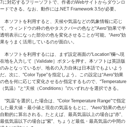
7に対応するフリーソフトで、作者のWebサイトからダウンロ
ードできる。なお、動作には.NET Framework 3.5が必要。
本ソフトを利用すると、天候や気温などの気象情報に応じ
て、ウィンドウの枠の色やタスクバーの色など“Aero”効果で半
透明表示になった部分の色を変化させることが可能。“Aero”効
果をうまく活用しているのが面白い。
本ソフトを利用するには、まず設定画面の“Location”欄へ現
在地を入力して［Validate］ボタンを押す。本ソフトは英語版
のみとなっているが、地名の入力自体は日本語でもよいよう
だ。次に、“Color Type”を指定しよう。この設定は“Aero”効果
の色を何に応じて変化させるか指定するもので、“Temperature
（気温）”と“天候（Conditions）”のいずれかを選択できる。
“気温”を選択した場合は、“Color Temperature Range”で指定
した最大値・最小値と現在の気温をもとに、“Aero”効果の色が
自動的に算出される。たとえば、最高気温以上の場合は“赤”、
最低気温以下の場合は“紫”、ちょうど最低・最高気温の中間の