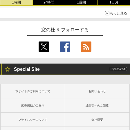
書籍リーダー、マッチャ、16GB、広告な
1時間
24時間
1週間
1カ月
し
もっと見る
￥16,980
1冊ですべて身につくHTML & CSSとWe
bデザイン入門講座［第2版］
窓の杜 をフォローする
Kindle Paperwhite シグニチャーエディ
ション (32GB) 7インチディスプレイ、明
￥1,292
るさ自動調整、色調調節ライト、12週間
持続バッテリー、広告なし、メタリック
ブラック
ClaudeCode いちばんやさしい 教科書:
￥27,980
非エンジニア 初心者 素人 でも安心 使い
方 マニュアル AI副業にもコンテンツ作成
Special Site
にもKindle出版にも！ 非エンジニアのた
めのAIコーディング入門シリーズ
Amazon Kindle Paperwhite (16GB) 7イ
ンチディスプレイ、色調調節ライト、12
￥99
週間持続バッテリー、広告なし、ブラッ
本サイトのご利用について
お問い合わせ
ク
￥22,980
AIイラスト表現辞典: 思い通りの絵を引き
広告掲載のご案内
編集部へのご連絡
出す プロンプトの言葉 AI画像生成シリー
ズ (はぴーイラストLabo)
プライバシーについて
会社概要
Amazon Kindle Colorsoft | 16GBストレ
￥480
ージ、防水、7インチカラーディスプレ