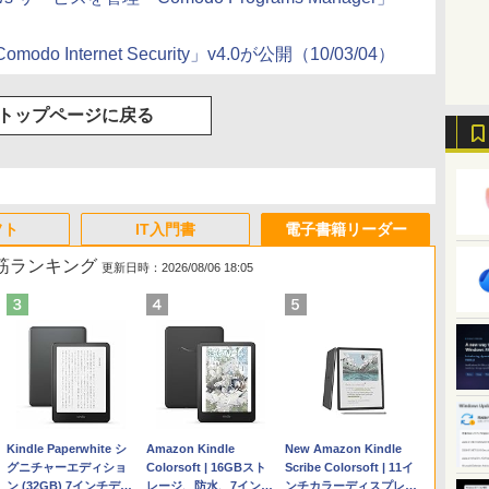
nternet Security」v4.0が公開（10/03/04）
トップページに戻る
フト
IT入門書
電子書籍リーダー
れ筋ランキング
更新日時：2026/08/06 18:05
Apple 2026 MacBook
Robloxギフトカード -
ClaudeCode いちばん
Kindle Paperwhite シ
【Amazon.co.jp限定】
Robloxギフトカード -
FM TOWNS ハイパ
Amazon Kindle
FMV ノートパソコン
Microsoft Office Home
1冊ですべて身につく
New Amazon Kindle
Air M5チップ搭載13イ
2,000 Robux 【限定バ
やさしい 教科書: 非エ
グニチャーエディショ
HP ノートパソコン 15-
1000 Robux 【限定バ
ー・カタログ: 本体ハー
Colorsoft | 16GBスト
WE1-K3 (MS 365
2024(最新 永続版)|オンラ
HTML & CSSとWebデザ
Scribe Colorsoft | 11イ
ンチノートブック：AI
ーチャルアイテムを含
ンジニア 初心者 素人
ン (32GB) 7インチディ
fd 15.6インチ 16GBメ
ーチャルアイテムを含
ドウェア・市販ソフト
レージ、防水、7インチ
Personal/Copilotキー搭
インコード
イン入門講座［第2版］
ンチカラーディスプレ