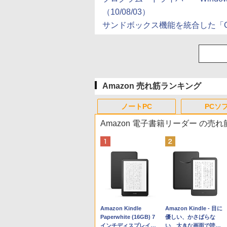
（10/08/03）
サンドボックス機能を統合した「Comodo I
Amazon 売れ筋ランキング
ノートPC
PCソ
Amazon 電子書籍リーダー の売
Apple 2026 MacBook
Robloxギフトカード -
生成AIパスポート公式
Amazon Kindle
tomtoc 360°保護 15.6
Microsoft Office
AIイラスト表現辞典: 思
Amazon Kindle - 目に
Neo A18 Proチップ搭
800 Robux 【限定バー
テキスト 第４版
Paperwhite (16GB) 7
16インチ パソコンケー
Home & Business
い通りの絵を引き出す
優しい、かさばらな
載13インチノートブッ
チャルアイテムを含
インチディスプレイ、
ス Dell NEC Lavie
2024(最新 永続版)|オン
プロンプトの言葉 AI画
い、大きな画面で読み