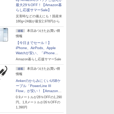
最大29％OFF！【Amazon暮
らし応援サマーSale】
災害時などの備えにも！国産米
180g×24個が最安2,978円から
本日みつけたお買い得
連載
情報
【今日までセール！】
iPhone、AirPods、Apple
Watchが安い、「iPhone
Air」256GB版が139,800円な
Amazon暮らし応援サマーSale
ど
本日みつけたお買い得
連載
情報
AnkerのからみにくいUSBケ
ーブル「PowerLine III
Flow」が安い！【Amazon暮
らし応援サマーSale】
0.9メートルが28％OFFの1,290
円。1,8メートルが26％OFFの
1,390円