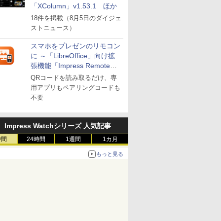
「XColumn」v1.53.1 ほか
18件を掲載（8月5日のダイジェ
ストニュース）
スマホをプレゼンのリモコン
に ～「LibreOffice」向け拡
張機能「Impress Remote」
が公開
QRコードを読み取るだけ、専
用アプリもペアリングコードも
不要
Impress Watchシリーズ 人気記事
時間
24時間
1週間
1カ月
もっと見る