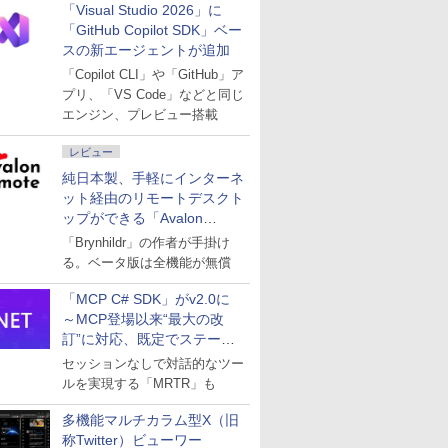
「Visual Studio 2026」に
「GitHub Copilot SDK」ベー
スの新エージェントが追加
「Copilot CLI」や「GitHub」ア
プリ、「VS Code」などと同じ
エンジン、プレビュー搭載
レビュー
純日本製、手軽にインターネ
ット経由のリモートデスクト
ップができる「Avalon
remote」
「Brynhildr」の作者が手掛け
る。ベータ版は全機能が無償
「MCP C# SDK」がv2.0に
～MCP登場以来“最大の改
訂”に対応、既定でステート
レスへ
セッションなしで対話的なツー
ルを実現する「MRTR」も
多機能マルチカラム型X（旧
称Twitter）ビューワー