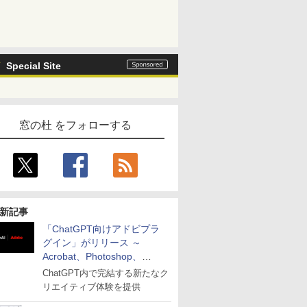
Special Site
窓の杜 をフォローする
新記事
「ChatGPT向けアドビプラ
グイン」がリリース ～
Acrobat、Photoshop、
Premiereなどの機能を1つの
ChatGPT内で完結する新たなク
プラグインに統合
リエイティブ体験を提供