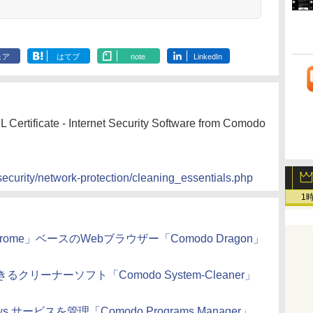
ェア
はてブ
note
LinkedIn
L Certificate - Internet Security Software from Comodo
curity/network-protection/cleaning_essentials.php
1
me」ベースのWebブラウザー「Comodo Dragon」
ーナーソフト「Comodo System-Cleaner」
ービスを管理「Comodo Programs Manager」