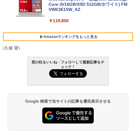
Core i5/16GB/SSD 512GB/ホワイト) FM
VWK3E15W_AZ
￥119,800
Amazonランキングをもっと見る
（久保 望）
Xbox プリペイドカード 10,000円 デジタ
生成AIパスポート公式テキスト 第４版
Amazon Kindle Paperwhite (16GB) 7イ
窓の杜をいいね・フォローして最新記事をチ
ルコード 【旧 Xbox ギフトカード】 [オ
ンチディスプレイ、色調調節ライト、12
ェック！
ンラインコード]
週間持続バッテリー、広告なし、ブラッ
￥1,766
ク
￥10,000
￥27,980
AIイラスト表現辞典: 思い通りの絵を引き
Robloxギフトカード - 800 Robux 【限
Google 検索で当サイトの記事を優先表示させる
出す プロンプトの言葉 AI画像生成シリー
定バーチャルアイテムを含む】 【オンラ
Amazon Kindle - 目に優しい、かさばら
ズ (はぴーイラストLabo)
インゲームコード】 ロブロックス | オン
ない、大きな画面で読みやすい、6週間持
ラインコード版
続バッテリー、6インチディスプレイ電子
書籍リーダー、ブラック、16GB、広告な
￥99
し
￥1,300