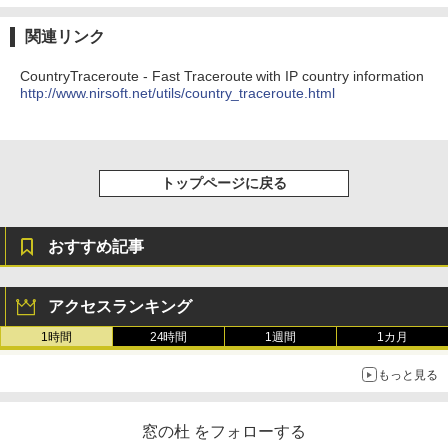
￥19,980
ClaudeCode いちばんやさしい 教科書:
非エンジニア 初心者 素人 でも安心 使い
Microsoft Office Home & Business 202
関連リンク
方 マニュアル AI副業にもコンテンツ作成
4(最新 永続版)|オンラインコード版|Wind
にもKindle出版にも！ 非エンジニアのた
ows11、10/mac対応|PC2台
Kindle Paperwhite シグニチャーエディ
CountryTraceroute - Fast Traceroute with IP country information
めのAIコーディング入門シリーズ
ション (32GB) 7インチディスプレイ、明
http://www.nirsoft.net/utils/country_traceroute.html
るさ自動調整、色調調節ライト、12週間
￥39,582
持続バッテリー、広告なし、メタリック
￥99
ブラック
Robloxギフトカード - 2,000 Robux 【限
￥32,980
FM TOWNS ハイパー・カタログ: 本体ハ
定バーチャルアイテムを含む】 【オンラ
トップページに戻る
ードウェア・市販ソフトウェアのパーフ
インゲームコード】 ロブロックス | オン
ェクトリストと最新エミュレータ紹介
ラインコード版
Amazon Kindle Colorsoft | 16GBストレ
ージ、防水、7インチカラーディスプレ
￥1,600
￥3,200
おすすめ記事
イ、色調調節ライト、最大8週間持続バッ
テリー、広告無し、ブラック (2025年発
売)
1冊ですべて身につくHTML & CSSとWe
Robloxギフトカード - 1000 Robux 【限
アクセスランキング
bデザイン入門講座［第2版］
定バーチャルアイテムを含む】 【オンラ
￥39,980
インゲームコード】 ロブロックス |オン
1時間
24時間
1週間
1カ月
ラインコード版
￥2,326
もっと見る
New Amazon Kindle Scribe Colorsoft |
￥1,600
11インチカラーディスプレイ、64GBスト
レージ、ノート機能搭載、明るさ自動調
窓の杜 をフォローする
整、色調調節ライト、プレミアムペン付