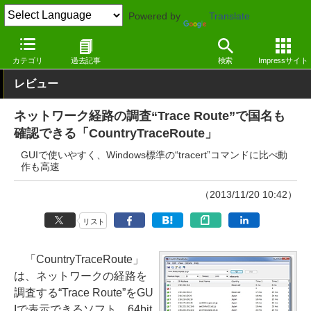
Powered by
Translate
窓の杜
インターネット
ネットワーク
Windows
カテゴリ
過去記事
検索
Impressサイト
レビュー
ネットワーク経路の調査“Trace Route”で国名も
確認できる「CountryTraceRoute」
GUIで使いやすく、Windows標準の“tracert”コマンドに比べ動
作も高速
（2013/11/20 10:42）
リスト
「CountryTraceRoute」
は、ネットワークの経路を
調査する“Trace Route”をGU
Iで表示できるソフト。64bit