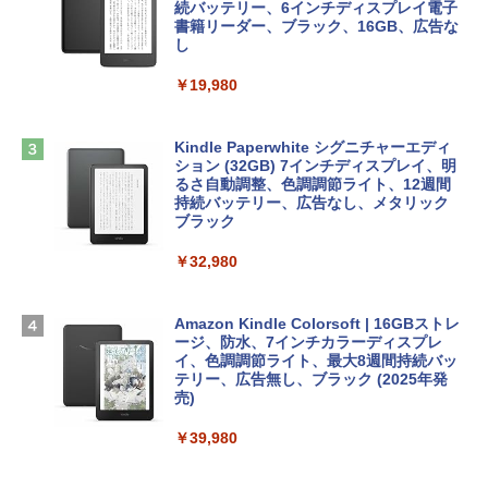
ows11、10/mac対応|PC2台
続バッテリー、6インチディスプレイ電子
tomtoc 360°保護 15.6 16インチ パソコ
書籍リーダー、ブラック、16GB、広告な
￥480
ンケース Dell NEC Lavie ASUS HP dyna
し
￥39,582
book Lenovo対応
￥19,980
ClaudeCode いちばんやさしい 教科書:
￥2,952
非エンジニア 初心者 素人 でも安心 使い
Robloxギフトカード - 2,000 Robux 【限
方 マニュアル AI副業にもコンテンツ作成
定バーチャルアイテムを含む】 【オンラ
にもKindle出版にも！ 非エンジニアのた
インゲームコード】 ロブロックス | オン
Kindle Paperwhite シグニチャーエディ
めのAIコーディング入門シリーズ
Apple 2026 MacBook Air M5チップ搭載
ラインコード版
ション (32GB) 7インチディスプレイ、明
13インチノートブック：AIとApple Intell
るさ自動調整、色調調節ライト、12週間
igence、13.6インチLiquid Retinaディ
持続バッテリー、広告なし、メタリック
￥99
￥3,200
スプレイ、24GBユニファイドメモリ、1
ブラック
TB SSD、12MPセンターフレームカメ
ラ、Touch ID - ミッドナイト + 3年延長
￥32,980
1冊ですべて身につくHTML & CSSとWe
Robloxギフトカード - 1000 Robux 【限
AppleCare+ for 13インチMacBook Air
bデザイン入門講座［第2版］
定バーチャルアイテムを含む】 【オンラ
(M5)|ダウンロード版
インゲームコード】 ロブロックス |オン
ラインコード版
Amazon Kindle Colorsoft | 16GBストレ
￥2,326
￥347,600
ージ、防水、7インチカラーディスプレ
イ、色調調節ライト、最大8週間持続バッ
￥1,600
テリー、広告無し、ブラック (2025年発
【Amazon.co.jp限定】 HP ノートパソコ
売)
FM TOWNS ハイパー・カタログ: 本体ハ
ン 15-fd 15.6インチ 16GBメモリ 512GB
ードウェア・市販ソフトウェアのパーフ
Windows版 | Minecraft (マインクラフ
SSD インテル Core 5
￥39,980
ェクトリストと最新エミュレータ紹介
ト): Java & Bedrock Edition | オンライ
ンコード版
￥129,800
￥1,600