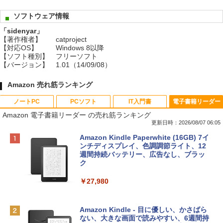
ソフトウェア情報
「sidenyar」
【著作権者】
catproject
【対応OS】
Windows 8以降
【ソフト種別】
フリーソフト
【バージョン】
1.01（14/09/08）
Amazon 売れ筋ランキング
ノートPC
PCソフト
IT入門書
電子書籍リーダー
Amazon 電子書籍リーダー の売れ筋ランキング
更新日時：2026/08/07 06:05
Apple 2026 MacBook Neo A18 Proチッ
Robloxギフトカード - 800 Robux 【限
生成AIパスポート公式テキスト 第４版
Amazon Kindle Paperwhite (16GB) 7イ
プ搭載13インチノートブック：AIとAppl
定バーチャルアイテムを含む】 【オンラ
ンチディスプレイ、色調調節ライト、12
e Intelligence、Liquid Retinaディスプ
インゲームコード】 ロブロックス | オン
週間持続バッテリー、広告なし、ブラッ
￥1,766
レイ、8GBメモリ、512GB SSD、1080p
ラインコード版
ク
FaceTime HDカメラ、Touch ID - インデ
ィゴ + 3年延長 AppleCare+ for 13インチ
￥1,300
￥27,980
MacBook Neo(A18 Pro)|ダウンロード版
AIイラスト表現辞典: 思い通りの絵を引き
￥162,598
出す プロンプトの言葉 AI画像生成シリー
Microsoft Office Home & Business 202
Amazon Kindle - 目に優しい、かさばら
ズ (はぴーイラストLabo)
4(最新 永続版)|オンラインコード版|Wind
ない、大きな画面で読みやすい、6週間持