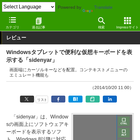
Powered by
Translate
窓の杜
システム・ファイル
デスクトップ
Windows
カテゴリ
過去記事
検索
Impressサイト
レビュー
Windowsタブレットで便利な仮想キーボードを表
示する「sidenyar」
画面端にカーソルキーなどを配置。コンテキストメニューの
エミュレート機能も
（2014/10/20 11:00）
リスト
「sidenyar」は、Window
sの画面上にソフトウェアキ
ーボードを表示するソフ
ト。Windows 8以降に対応