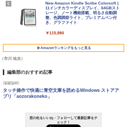
New Amazon Kindle Scribe Colorsoft |
￥3,600
11インチカラーディスプレイ、64GBスト
FMV ノートパソコン WE1-K3 (MS 365 P
レージ、ノート機能搭載、明るさ自動調
ersonal/Copilotキー搭載/Win 11/15.6型/
整、色調調節ライト、プレミアムペン付
Core i5/16GB/SSD 512GB/ホワイト) FM
き、グラファイト
VWK3E15W_AZ
￥115,980
￥123,400
Amazonランキングをもっと見る
（市川 祐吉）
編集部のおすすめ記事
レビュー
タッチ操作で快適に青空文庫を読めるWindows ストアア
プリ「aozorakoneko」
窓の杜をいいね・フォローして最新記事をチ
ェック！