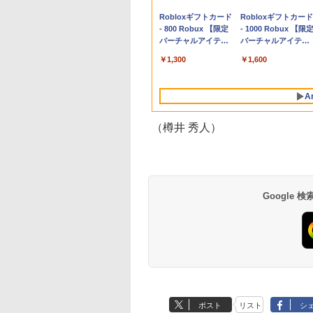
Apple 2026
Robloxギフトカード
tomtoc 360°保護
Robloxギフトカード
MacBook Neo A18
- 800 Robux 【限定
15.6 16インチ パソ
- 1000 Robux 【限
Proチップ搭載13イ
バーチャルアイテム
ンケース Dell NEC
バーチャルアイテム
ンチノートブック：
を含む】 【オンライ
Lavie ASUS HP
を含む】 【オンライ
￥162,598
￥1,300
￥2,952
￥1,600
AIとApple
ンゲームコード】 ロ
dynabook Lenovo
ンゲームコード】 ロ
Intelligence、Liquid
ブロックス | オンラ
対応
ブロックス |オンラ
Retinaディスプレ
インコード版
ンコード版
A
イ、8GBメモリ、
512GB SSD、1080p
FaceTime HDカメ
（樽井 秀人）
ラ、Touch ID - イン
ディゴ + 3年延長
AppleCare+ for 13イ
ンチMacBook
Neo(A18 Pro)|ダウン
ロード版
Google
生成AIパスポート公
Amazon Kindle
AIイラスト表現辞典:
Amazon Kindle - 目
式テキスト 第４版
Paperwhite (16GB)
思い通りの絵を引き
に優しい、かさばら
7インチディスプレ
出す プロンプトの言
ない、大きな画面で
￥1,766
イ、色調調節ライ
葉 AI画像生成シリー
読みやすい、6週間
￥22,980
￥480
￥16,980
ト、12週間持続バッ
ズ (はぴーイラスト
続バッテリー、6イ
テリー、広告なし、
Labo)
チディスプレイ電子
ポスト
リスト
シ
ブラック
書籍リーダー、ブラ