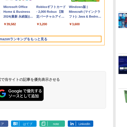
Apple 2026
Microsoft Office
【Amazon.co.jp限
Robloxギフトカード
FMV ノートパソコン
Windows版 |
コ
定
MacBook Air M5チ
Home & Business
定】 HP ノートパソ
- 2,000 Robux 【限
WE1-K3 (MS 365
Minecraft (マインクラ
ップ搭載13インチノ
2024(最新 永続版)|オ
コン 15-fd 15.6イン
定バーチャルアイテ
Personal/Copilotキー
フト): Java & Bedrock
ートブック：AIと
ンラインコード
チ 16GBメモリ
ムを含む】 【オンラ
搭載/Win 11/15.6
Edition | オンラインコ
￥261,414
￥39,582
￥129,800
￥3,200
￥139,880
￥3,600
Apple Intelligence、
版|Windows11、
512GB SSD インテ
インゲームコード】
型/Core i5/16GB/SSD
ード版
イ
13.6インチLiquid
10/mac対応|PC2台
ル Core 5
ロブロックス | オン
512GB/ホワイト)
Retinaディスプレ
ラインコード版
FMVWK3E15W_AZ
mazonランキングをもっと見る
イ、16GBユニファイ
ドメモリ、1TB SSD
ストレージ、12MPセ
ンターフレームカメ
ラ、日本語キーボー
ド、Touch ID - シル
バー
 検索で当サイトの記事を優先表示させる
ClaudeCode いちば
Kindle Paperwhite
1冊ですべて身につく
Amazon Kindle
FM TOWNS ハイパ
New Amazon Kindle
んやさしい 教科書:
シグニチャーエディ
HTML & CSSとWeb
Colorsoft | 16GBス
ー・カタログ: 本体ハ
Scribe Colorsoft | 11
非エンジニア 初心者
ション (32GB) 7イン
デザイン入門講座
トレージ、防水、7イ
ードウェア・市販ソフ
インチカラーディスプ
持
素人 でも安心 使い方
チディスプレイ、明
［第2版］
ンチカラーディスプ
トウェアのパーフェク
レイ、64GBストレー
￥99
￥27,980
￥1,292
￥31,980
￥1,600
￥115,980
ン
マニュアル AI副業に
るさ自動調整、色調
レイ、色調調節ライ
トリストと最新エミュ
ジ、ノート機能搭載、
もコンテンツ作成に
調節ライト、12週間
ト、最大8週間持続バ
レータ紹介
明るさ自動調整、色調
ェア
はてブ
note
LinkedIn
もKindle出版にも！
持続バッテリー、広
ッテリー、広告無
調節ライト、プレミア