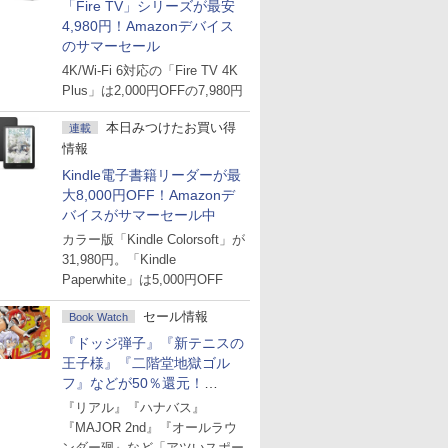
「Fire TV」シリーズが最安
4,980円！Amazonデバイス
のサマーセール
4K/Wi-Fi 6対応の「Fire TV 4K
Plus」は2,000円OFFの7,980円
本日みつけたお買い得
連載
情報
Kindle電子書籍リーダーが最
大8,000円OFF！Amazonデ
バイスがサマーセール中
カラー版「Kindle Colorsoft」が
31,980円。「Kindle
Paperwhite」は5,000円OFF
セール情報
Book Watch
『ドッジ弾子』『新テニスの
王子様』『二階堂地獄ゴル
フ』などが50％還元！
Amazonマンガ週末セール
『リアル』『ハナバス』
『MAJOR 2nd』『オールラウ
ンダー廻』など「アツいスポー