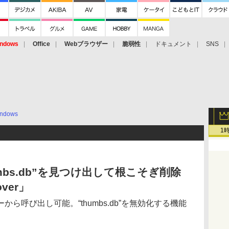
ndows
Office
Webブラウザー
脆弱性
ドキュメント
SNS
ndows
1
mbs.db”を見つけ出して根こそぎ削除
ver」
ら呼び出し可能。“thumbs.db”を無効化する機能