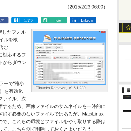
（2015/2/23 06:00）
ェア
はてブ
note
LinkedIn
指定したフォル
ファイルを検
を含む
/8.1に対応するフ
トからダウン
ーラーで“縮小
「Thumbs Remover」v1.6.1.280
最
示）を有効化
ファイル。次
縮するため、画像ファイルのサムネイルを一時的に
す必要のないファイルではあるが、Mac/Linux
ので、これらの環境とファイルをやり取りする際は
して、こちら側で削除しておくとよいだろう。