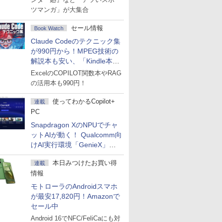
ツマンガ」が大集合
セール情報
Book Watch
Claude Codeのテクニック集
が990円から！MPEG技術の
解説本も安い、「Kindle本サ
マーセール」第2弾開始！
ExcelのCOPILOT関数本やRAG
の活用本も990円！
使ってわかるCopilot+
連載
PC
Snapdragon XのNPUでチャ
ットAIが動く！ Qualcomm向
けAI実行環境「GenieX」を
試してみた
本日みつけたお買い得
連載
情報
モトローラのAndroidスマホ
が最安17,820円！Amazonで
セール中
Android 16でNFC/FeliCaにも対