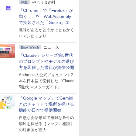
やじうまの杜
連載
「Chrome」で「Firefox」が
動く……!? WebAssembly
で実装された「Gecko」エン
ジン
意味があるかどうかはともかく
ロマンたっぷり
ニュース
Book Watch
「Claude」シリーズ第5世代
のプロンプトやモデルの選び
方を図解した書籍が無償公開
Anthropicの公式ドキュメント2
本を日本語で図解した『Claude
5世代 マスターガイド』
「Google マップ」でGemini
とのチャットで場所を探せる
機能が日本で提供開始
自然な会話形式で複雑な条件の
場所を探せる［マップに相談］
の対象国が拡大