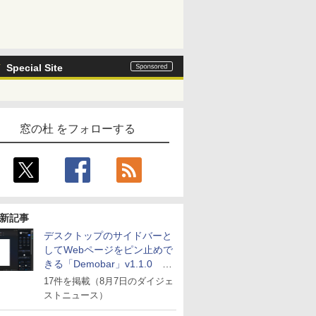
Special Site
窓の杜 をフォローする
新記事
デスクトップのサイドバーと
してWebページをピン止めで
きる「Demobar」v1.1.0 ほ
か
17件を掲載（8月7日のダイジェ
ストニュース）