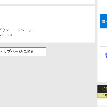
な
非エンジニアのため
告なし、メタリック
し、ブラック (2025
ムペン付き、グラファ
のAIコーディング入
ブラック
年発売)
イト
門シリーズ
over（ダウンロードページ）
ver.htm
トップページに戻る
1