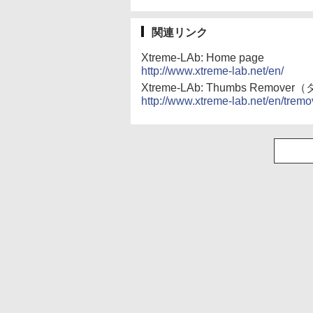
ック、16GB、広告
し
関連リンク
Xtreme-LAb: Home page
http://www.xtreme-lab.net/en/
Xtreme-LAb: Thumbs Rem
http://www.xtreme-lab.net/en/tremo