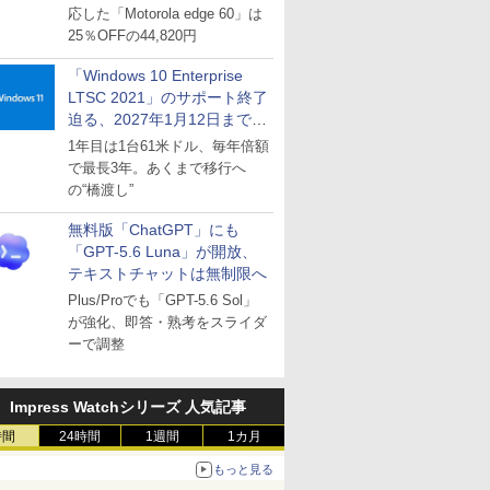
応した「Motorola edge 60」は
25％OFFの44,820円
「Windows 10 Enterprise
LTSC 2021」のサポート終了
迫る、2027年1月12日まで
～ESUは9月1日から販売
1年目は1台61米ドル、毎年倍額
で最長3年。あくまで移行へ
の“橋渡し”
無料版「ChatGPT」にも
「GPT-5.6 Luna」が開放、
テキストチャットは無制限へ
Plus/Proでも「GPT-5.6 Sol」
が強化、即答・熟考をスライダ
ーで調整
Impress Watchシリーズ 人気記事
時間
24時間
1週間
1カ月
もっと見る