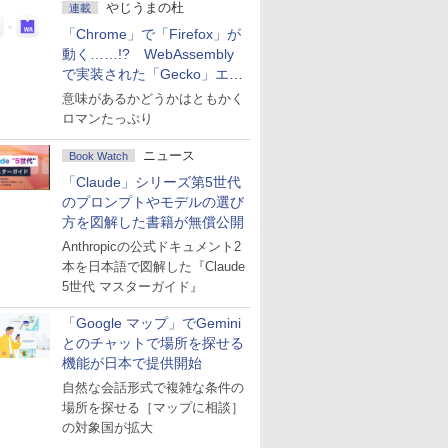
やじうまの杜
連載
「Chrome」で「Firefox」が
動く……!? WebAssembly
で実装された「Gecko」エン
ジン
意味があるかどうかはともかく
ロマンたっぷり
ニュース
Book Watch
「Claude」シリーズ第5世代
のプロンプトやモデルの選び
方を図解した書籍が無償公開
Anthropicの公式ドキュメント2
本を日本語で図解した『Claude
5世代 マスターガイド』
「Google マップ」でGemini
とのチャットで場所を探せる
機能が日本で提供開始
自然な会話形式で複雑な条件の
場所を探せる［マップに相談］
の対象国が拡大