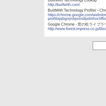
BuiltWith Technology Lookup
http://builtwith.com/
BuiltWith Technology Profiler
https://chrome.google.com/webstore
prof/dapjbgnjinbpoindlpdmhochffi
Google Chrome - 窓の杜ライブラ
http://www.forest.impress.co.jp/li