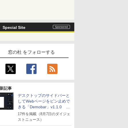
Special Site
窓の杜 をフォローする
新記事
デスクトップのサイドバーと
してWebページをピン止めで
きる「Demobar」v1.1.0 ほ
か
17件を掲載（8月7日のダイジェ
ストニュース）