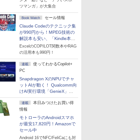
ツマンガ」が大集合
セール情報
Book Watch
Claude Codeのテクニック集
が990円から！MPEG技術の
解説本も安い、「Kindle本サ
マーセール」第2弾開始！
ExcelのCOPILOT関数本やRAG
の活用本も990円！
使ってわかるCopilot+
連載
PC
Snapdragon XのNPUでチャ
ットAIが動く！ Qualcomm向
けAI実行環境「GenieX」を
試してみた
本日みつけたお買い得
連載
情報
モトローラのAndroidスマホ
が最安17,820円！Amazonで
セール中
Android 16でNFC/FeliCaにも対