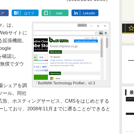
ェア
はてブ
note
LinkedIn
iler」は、
のWebサイトに
る拡張機能。
ogle
動作を確認し
から無償でダウ
「BuiltWith Technology Profiler」v2.3
場シェアを調
最
たツール。同社
広告、ホスティングサービス、CMSをはじめとする
カバーしており、2008年11月までに遡ることができると