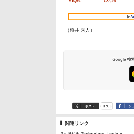
￥137,800
￥1,300
￥16,980
￥2,952
￥1,600
￥480
￥27,980
AIとApple
ンゲームコード】 ロ
続バッテリー、6イン
dynabook Lenovo
ンゲームコード】 ロ
ズ (はぴーイラスト
るさ自動調整、色調
Intelligenceのために
ブロックス | オンラ
チディスプレイ電子
対応
ブロックス |オンラ
Labo)
調節ライト、12週間
設計、Liquid Retina
インコード版
書籍リーダー、マッ
ンコード版
持続バッテリー、広
A
ディスプレイ、8GB
チャ、16GB、広告な
告なし、メタリック
ユニファイドメモ
し
ブラック
リ、512GB SSDスト
（樽井 秀人）
レージ、1080p
FaceTime HDカメ
ラ、Touch ID - イン
ディゴ
Google
ポスト
リスト
シ
関連リンク