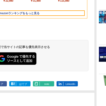
￥224,800
￥39,582
￥1,292
￥22,980
￥129,800
￥3,200
￥99
￥31,980
￥139,880
￥3,600
￥1,600
￥115,980
Apple Intelligence、
版|Windows11、
ト、12週間持続バッ
512GB SSD インテ
インゲームコード】
マニュアル AI副業に
レイ、色調調節ライ
型/Core i5/16GB/SSD
ード版
トリストと最新エミュ
ジ、ノート機能搭載、
イ
13.6インチLiquid
10/mac対応|PC2台
テリー、広告なし、
ル Core 5
ロブロックス | オン
もコンテンツ作成に
ト、最大8週間持続バ
512GB/ホワイト)
レータ紹介
明るさ自動調整、色調
Retinaディスプレ
ブラック
ラインコード版
もKindle出版にも！
ッテリー、広告無
FMVWK3E15W_AZ
調節ライト、プレミア
mazonランキングをもっと見る
イ、16GBユニファイ
非エンジニアのため
し、ブラック (2025
ムペン付き、グラファ
ドメモリ、512GB
のAIコーディング入
年発売)
イト
SSDストレージ、
門シリーズ
12MPセンターフレー
ムカメラ、日本語キ
ーボード、Touch ID
- ミッドナイト
 検索で当サイトの記事を優先表示させる
ェア
はてブ
note
LinkedIn