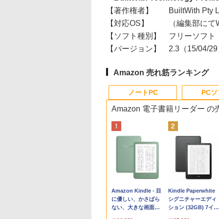
【著作権者】
BuiltWith Pty 
【対応OS】
（編集部にてWi
【ソフト種別】
フリーソフト
【バージョン】
2.3（15/04/2
Amazon 売れ筋ランキング
ノートPC
PC
Amazon 電子書籍リーダー 
Apple 2026
Robloxギフトカード
生成AIパスポート公
Amazon Kindle - 目
tomtoc 360°保護
Robloxギフトカード
AIイラスト表現辞典:
Kindle Paperwhite
MacBook Neo A18
- 800 Robux 【限定
式テキスト 第４版
に優しい、かさばら
15.6 16インチ パソ
- 1000 Robux 【限
思い通りの絵を引き
シグニチャーエディ
Proチップ搭載13イ
バーチャルアイテム
ない、大きな画面で
ンケース Dell NEC
バーチャルアイテム
出す プロンプトの言
ション (32GB) 7イン
￥1,766
ンチノートブック：
を含む】 【オンライ
読みやすい、6週間持
Lavie ASUS HP
を含む】 【オンライ
葉 AI画像生成シリー
チディスプレイ、明