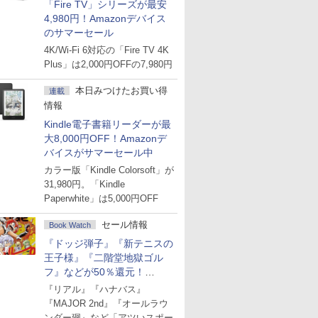
「Fire TV」シリーズが最安
4,980円！Amazonデバイス
のサマーセール
4K/Wi-Fi 6対応の「Fire TV 4K
Plus」は2,000円OFFの7,980円
本日みつけたお買い得
連載
情報
Kindle電子書籍リーダーが最
大8,000円OFF！Amazonデ
バイスがサマーセール中
カラー版「Kindle Colorsoft」が
31,980円。「Kindle
Paperwhite」は5,000円OFF
セール情報
Book Watch
『ドッジ弾子』『新テニスの
王子様』『二階堂地獄ゴル
フ』などが50％還元！
Amazonマンガ週末セール
『リアル』『ハナバス』
『MAJOR 2nd』『オールラウ
ンダー廻』など「アツいスポー