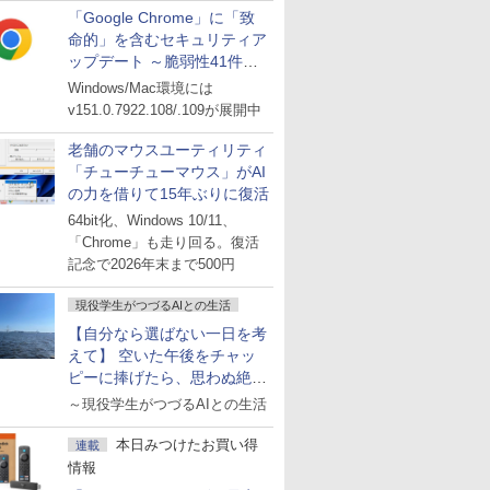
「Google Chrome」に「致
命的」を含むセキュリティア
ップデート ～脆弱性41件に
対処
Windows/Mac環境には
v151.0.7922.108/.109が展開中
老舗のマウスユーティリティ
「チューチューマウス」がAI
の力を借りて15年ぶりに復活
64bit化、Windows 10/11、
「Chrome」も走り回る。復活
記念で2026年末まで500円
現役学生がつづるAIとの生活
【自分なら選ばない一日を考
えて】 空いた午後をチャッ
ピーに捧げたら、思わぬ絶景
に出会った話
～現役学生がつづるAIとの生活
本日みつけたお買い得
連載
情報