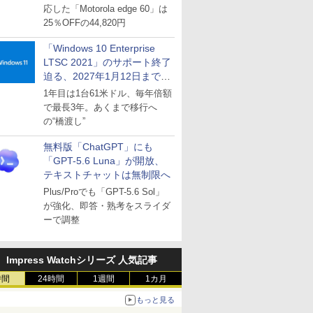
応した「Motorola edge 60」は
25％OFFの44,820円
「Windows 10 Enterprise
LTSC 2021」のサポート終了
迫る、2027年1月12日まで
～ESUは9月1日から販売
1年目は1台61米ドル、毎年倍額
で最長3年。あくまで移行へ
の“橋渡し”
無料版「ChatGPT」にも
「GPT-5.6 Luna」が開放、
テキストチャットは無制限へ
Plus/Proでも「GPT-5.6 Sol」
が強化、即答・熟考をスライダ
ーで調整
Impress Watchシリーズ 人気記事
時間
24時間
1週間
1カ月
もっと見る