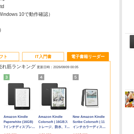
Ltd
ndows 10で動作確認）
9）
ソフト
IT入門書
電子書籍リーダー
の売れ筋ランキング
更新日時：2026/08/09 00:05
Apple 2026
Microsoft Office
1冊ですべて身につく
Amazon Kindle
【Amazon.co.jp限
Robloxギフトカード
ClaudeCode いちば
Amazon Kindle
FMV ノートパソコン
Windows版 |
FM TOWNS ハイパ
New Amazon Kindle
コ
定
MacBook Air M5チ
Home & Business
HTML & CSSとWeb
Paperwhite (16GB)
定】 HP ノートパソ
- 2,000 Robux 【限
んやさしい 教科書:
Colorsoft | 16GBス
WE1-K3 (MS 365
Minecraft (マインクラ
ー・カタログ: 本体ハ
Scribe Colorsoft | 11
ップ搭載13インチノ
2024(最新 永続版)|オ
デザイン入門講座
7インチディスプレ
コン 15-fd 15.6イン
定バーチャルアイテ
非エンジニア 初心者
トレージ、防水、7イ
Personal/Copilotキー
フト): Java & Bedrock
ードウェア・市販ソフ
インチカラーディスプ
ートブック：AIと
ンラインコード
［第2版］
イ、色調調節ライ
チ 16GBメモリ
ムを含む】 【オンラ
素人 でも安心 使い方
ンチカラーディスプ
搭載/Win 11/15.6
Edition | オンラインコ
トウェアのパーフェク
レイ、64GBストレー