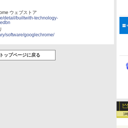
 - Chrome ウェブストア
/detail/builtwith-technology-
oedbn
リ
brary/software/googlechrome/
トップページに戻る
1