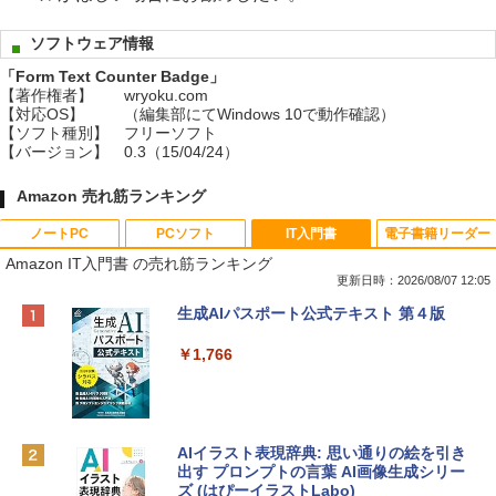
ソフトウェア情報
「Form Text Counter Badge」
【著作権者】
wryoku.com
【対応OS】
（編集部にてWindows 10で動作確認）
【ソフト種別】
フリーソフト
【バージョン】
0.3（15/04/24）
Amazon 売れ筋ランキング
ノートPC
PCソフト
IT入門書
電子書籍リーダー
Amazon IT入門書 の売れ筋ランキング
更新日時：2026/08/07 12:05
Apple 2026 MacBook Neo A18 Proチッ
Robloxギフトカード - 800 Robux 【限
生成AIパスポート公式テキスト 第４版
プ搭載13インチノートブック：AIとAppl
定バーチャルアイテムを含む】 【オンラ
e Intelligence、Liquid Retinaディスプ
インゲームコード】 ロブロックス | オン
￥1,766
レイ、8GBメモリ、512GB SSD、1080p
ラインコード版
FaceTime HDカメラ、Touch ID - インデ
ィゴ + 3年延長 AppleCare+ for 13インチ
￥1,300
MacBook Neo(A18 Pro)|ダウンロード版
AIイラスト表現辞典: 思い通りの絵を引き
￥162,598
出す プロンプトの言葉 AI画像生成シリー
Microsoft Office Home & Business 202
ズ (はぴーイラストLabo)
4(最新 永続版)|オンラインコード版|Wind