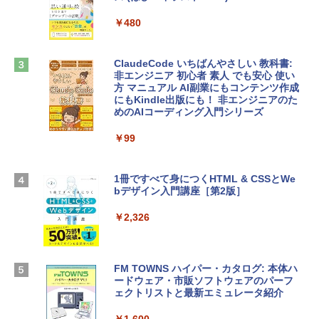
ows11、10/mac対応|PC2台
tomtoc 360°保護 15.6 16インチ パソコ
￥480
ンケース Dell NEC Lavie ASUS HP dyna
￥39,582
book Lenovo対応
ClaudeCode いちばんやさしい 教科書:
￥2,952
非エンジニア 初心者 素人 でも安心 使い
Robloxギフトカード - 2,000 Robux 【限
方 マニュアル AI副業にもコンテンツ作成
定バーチャルアイテムを含む】 【オンラ
にもKindle出版にも！ 非エンジニアのた
インゲームコード】 ロブロックス | オン
めのAIコーディング入門シリーズ
Apple 2026 MacBook Air M5チップ搭載
ラインコード版
13インチノートブック：AIとApple Intell
igence、13.6インチLiquid Retinaディ
￥99
￥3,200
スプレイ、24GBユニファイドメモリ、1
TB SSDストレージ、12MPセンターフレ
ームカメラ、日本語キーボード、Touch I
1冊ですべて身につくHTML & CSSとWe
Robloxギフトカード - 1000 Robux 【限
D - ミッドナイト
bデザイン入門講座［第2版］
定バーチャルアイテムを含む】 【オンラ
インゲームコード】 ロブロックス |オン
￥298,901
ラインコード版
￥2,326
￥1,600
【Amazon.co.jp限定】 HP ノートパソコ
ン 15-fd 15.6インチ 16GBメモリ 512GB
FM TOWNS ハイパー・カタログ: 本体ハ
SSD インテル Core 5
ードウェア・市販ソフトウェアのパーフ
Windows版 | Minecraft (マインクラフ
ェクトリストと最新エミュレータ紹介
ト): Java & Bedrock Edition | オンライ
￥129,800
ンコード版