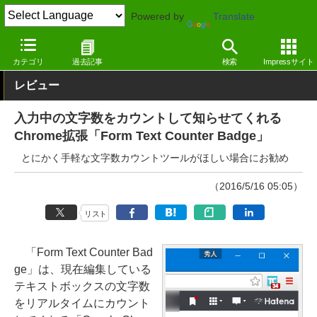
Powered by
Translate
窓の杜
オフィス・ドキュメント
ドキュメント
Google Chro
カテゴリ
過去記事
検索
Impressサイト
レビュー
入力中の文字数をカウントして知らせてくれる
Chrome拡張「Form Text Counter Badge」
とにかく手軽な文字数カウントツールがほしい場合にお勧め
（2016/5/16 05:05）
リスト
「Form Text Counter Bad
ge」は、現在編集している
テキストボックスの文字数
をリアルタイムにカウント