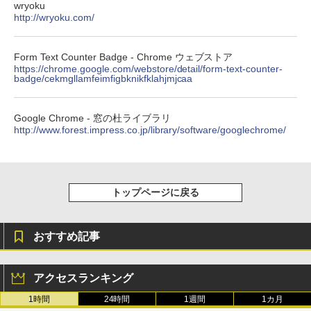
wryoku
ション (32GB) 7インチディスプレイ、明
http://wryoku.com/
るさ自動調整、色調調節ライト、12週間
持続バッテリー、広告なし、メタリック
ブラック
Form Text Counter Badge - Chrome ウェブストア
￥27,980
https://chrome.google.com/webstore/detail/form-text-counter-
badge/cekmgllamfeimfigbknikfklahjmjcaa
Amazon Kindle Colorsoft | 16GBストレ
Google Chrome - 窓の杜ライブラリ
ージ、防水、7インチカラーディスプレ
http://www.forest.impress.co.jp/library/software/googlechrome/
イ、色調調節ライト、最大8週間持続バッ
テリー、広告無し、ブラック (2025年発
売)
￥31,980
トップページに戻る
New Amazon Kindle Scribe Colorsoft |
11インチカラーディスプレイ、64GBスト
おすすめ記事
レージ、ノート機能搭載、明るさ自動調
整、色調調節ライト、プレミアムペン付
き、グラファイト
アクセスランキング
￥115,980
1時間
24時間
1週間
1カ月