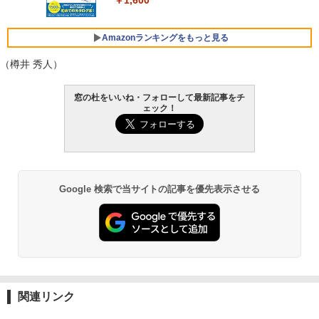
￥1,600
￥3,600
FMV ノートパソコン WE1-K3 (MS 365 P
ersonal/Copilotキー搭載/Win 11/15.6型/
Amazonランキングをもっと見る
Core i5/16GB/SSD 512GB/ホワイト) FM
VWK3E15W_AZ
（樽井 秀人）
￥139,880
Amazon Kindle Paperwhite (16GB) 7イ
窓の杜をいいね・フォローして最新記事をチ
ンチディスプレイ、色調調節ライト、12
ェック！
週間持続バッテリー、広告なし、ブラッ
ク
￥22,980
Google 検索で当サイトの記事を優先表示させる
Amazon Kindle - 目に優しい、かさばら
ない、大きな画面で読みやすい、6週間持
続バッテリー、6インチディスプレイ電子
書籍リーダー、ブラック、16GB、広告な
し
￥16,980
関連リンク
Kindle Paperwhite シグニチャーエディ