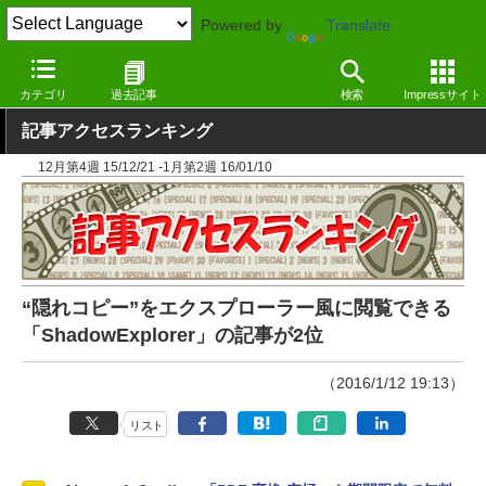
Powered by
Translate
窓の杜
その他の話題
トピック
その他
カテゴリ
過去記事
検索
Impressサイト
記事アクセスランキング
12月第4週 15/12/21 -1月第2週 16/01/10
“隠れコピー”をエクスプローラー風に閲覧できる
「ShadowExplorer」の記事が2位
（2016/1/12 19:13）
リスト