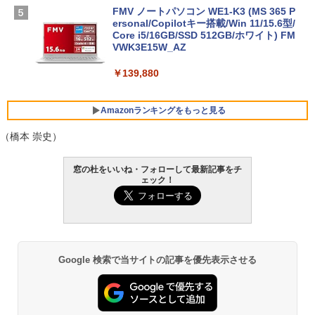
FMV ノートパソコン WE1-K3 (MS 365 P
ersonal/Copilotキー搭載/Win 11/15.6型/
Core i5/16GB/SSD 512GB/ホワイト) FM
VWK3E15W_AZ
￥139,880
Amazonランキングをもっと見る
（橋本 崇史）
Robloxギフトカード - 800 Robux 【限
生成AIパスポート公式テキスト 第４版
Amazon Kindle Paperwhite (16GB) 7イ
窓の杜をいいね・フォローして最新記事をチ
定バーチャルアイテムを含む】 【オンラ
ンチディスプレイ、色調調節ライト、12
ェック！
インゲームコード】 ロブロックス | オン
週間持続バッテリー、広告なし、ブラッ
￥1,766
ラインコード版
ク
￥1,300
￥22,980
AIイラスト表現辞典: 思い通りの絵を引き
Google 検索で当サイトの記事を優先表示させる
出す プロンプトの言葉 AI画像生成シリー
Robloxギフトカード - 1000 Robux 【限
Amazon Kindle - 目に優しい、かさばら
ズ (はぴーイラストLabo)
定バーチャルアイテムを含む】 【オンラ
ない、大きな画面で読みやすい、6週間持
インゲームコード】 ロブロックス |オン
続バッテリー、6インチディスプレイ電子
ラインコード版
書籍リーダー、ブラック、16GB、広告な
￥480