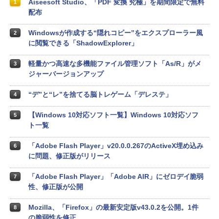
Aiseesoft Studio、「PDF 変換 究極」を期間限定で無料
1
配布
Windowsが作成する“隠れコピー”をエクスプローラー風
2
に閲覧できる「ShadowExplorer」
軽量かつ高速な多機能ファイル管理ソフト「As/R」がメ
3
ジャーバージョンアップ
“デ”と“レ”を捨てる脳トレゲーム「デレステ」
4
【Windows 10対応ソフト一覧】Windows 10対応ソフ
5
ト一覧
「Adobe Flash Player」v20.0.0.267のActiveX埋め込み
6
に問題、修正版がリリース
「Adobe Flash Player」「Adobe AIR」にゼロデイ脆弱
7
性、修正版が公開
Mozilla、「Firefox」の最新安定版v43.0.2を公開。1件
8
の脆弱性を修正