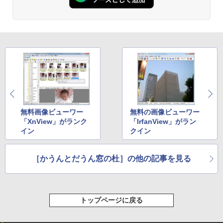
Kindle Paperwhite シグニチャーエディ
ション (32GB) 7インチディスプレイ、明
るさ自動調整、色調調節ライト、12週間
持続バッテリー、広告なし、メタリック
ブラック
￥27,980
Amazon Kindle Paperwhite (16GB) 7イ
ンチディスプレイ、色調調節ライト、12
週間持続バッテリー、広告なし、ブラッ
ク
無料画像ビューワー
無料の画像ビューワー
「XnView」がランク
「IrfanView」がラン
￥22,980
イン
クイン
［かうんとだうん窓の杜］の他の記事を見る
Amazon Kindle Colorsoft | 16GBストレ
ージ、防水、7インチカラーディスプレ
イ、色調調節ライト、最大8週間持続バッ
テリー、広告無し、ブラック (2025年発
売)
トップページに戻る
￥31,980