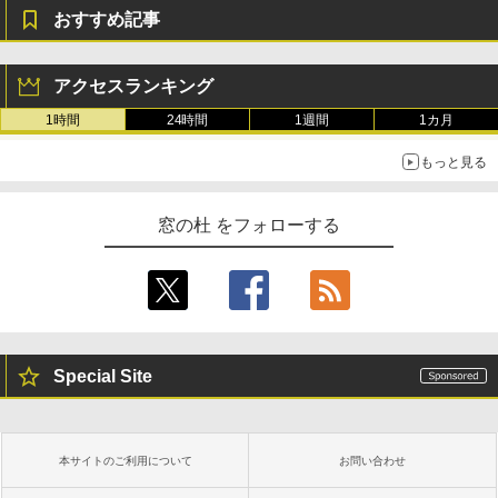
おすすめ記事
New Amazon Kindle Scribe Colorsoft |
11インチカラーディスプレイ、64GBスト
レージ、ノート機能搭載、明るさ自動調
アクセスランキング
整、色調調節ライト、プレミアムペン付
き、グラファイト
1時間
24時間
1週間
1カ月
￥115,980
もっと見る
窓の杜 をフォローする
Special Site
本サイトのご利用について
お問い合わせ