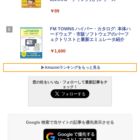
インゲームコード】 ロブロックス | オン
￥224,800
ラインコード版
￥99
￥3,200
【Amazon.co.jp限定】 HP ノートパソコ
ン 15-fd 15.6インチ 16GBメモリ 512GB
FM TOWNS ハイパー・カタログ: 本体ハ
SSD インテル Core 5
ードウェア・市販ソフトウェアのパーフ
Windows版 | Minecraft (マインクラフ
ェクトリストと最新エミュレータ紹介
ト): Java & Bedrock Edition | オンライ
￥129,800
ンコード版
￥1,600
￥3,600
FMV ノートパソコン WE1-K3 (MS 365 P
ersonal/Copilotキー搭載/Win 11/15.6型/
Amazonランキングをもっと見る
Core i5/16GB/SSD 512GB/ホワイト) FM
VWK3E15W_AZ
窓の杜をいいね・フォローして最新記事をチ
ェック！
￥139,880
Amazon Kindle - 目に優しい、かさばら
ない、大きな画面で読みやすい、6週間持
続バッテリー、6インチディスプレイ電子
書籍リーダー、マッチャ、16GB、広告な
し
Google 検索で当サイトの記事を優先表示させる
￥16,980