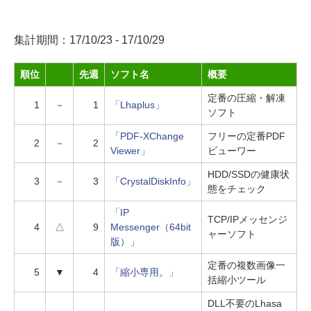
集計期間：17/10/23 - 17/10/29
順位
先週
ソフト名
概要
定番の圧縮・解凍
1
－
1
「Lhaplus」
ソフト
「PDF-XChange
フリーの定番PDF
2
－
2
Viewer」
ビューワー
HDD/SSDの健康状
3
－
3
「CrystalDiskInfo」
態をチェック
「IP
TCP/IPメッセンジ
4
△
9
Messenger（64bit
ャーソフト
版）」
定番の複数画像一
5
▼
4
「縮小専用。」
括縮小ツール
DLL不要のLhasa