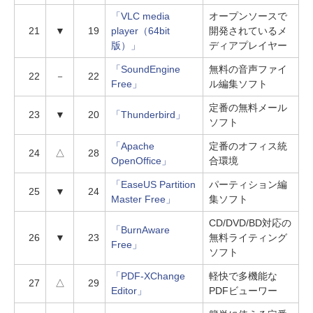
「VLC media
オープンソースで
21
▼
19
player（64bit
開発されているメ
版）」
ディアプレイヤー
「SoundEngine
無料の音声ファイ
22
－
22
Free」
ル編集ソフト
定番の無料メール
23
▼
20
「Thunderbird」
ソフト
「Apache
定番のオフィス統
24
△
28
OpenOffice」
合環境
「EaseUS Partition
パーティション編
25
▼
24
Master Free」
集ソフト
CD/DVD/BD対応の
「BurnAware
26
▼
23
無料ライティング
Free」
ソフト
「PDF-XChange
軽快で多機能な
27
△
29
Editor」
PDFビューワー