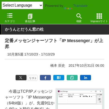
Powered by
Translate
窓の杜
その他の話題
トピック
その他
カテゴリ
過去記事
検索
Impressサイト
かうんとだうん窓の杜
定番メッセンジャーソフト「IP Messenger」が上
昇
10月第5週 17/10/23 - 17/10/29
橋本 崇史
2017年10月31日 06:00
リスト
今週はTCP/IPメッセンジ
ャーソフト「IP Messenger
（64bit版）」が、先週9位か
ら4位へと順位を伸ばした。