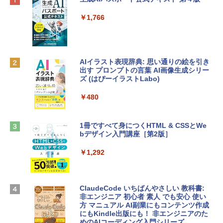
プ搭載13インチノートブック：AIとAppl
定バーチャルアイテムを含む】 【オンラ
e Intelligenceのために設計、Liquid Ret
インゲームコード】 ロブロックス | オン
￥1,766
inaディスプレイ、8GBユニファイドメモ
ラインコード版
リ、512GB SSDストレージ、1080p Fac
eTime HDカメラ、Touch ID - インディ
￥1,300
ゴ
AIイラスト表現辞典: 思い通りの絵を引き
￥137,800
出す プロンプトの言葉 AI画像生成シリー
Robloxギフトカード - 1000 Robux 【限
ズ (はぴーイラストLabo)
定バーチャルアイテムを含む】 【オンラ
インゲームコード】 ロブロックス |オン
tomtoc 360°保護 15.6 16インチ パソコ
ラインコード版
￥480
ンケース Dell NEC Lavie ASUS HP dyna
book Lenovo対応
￥1,600
1冊ですべて身につくHTML & CSSとWe
￥2,952
bデザイン入門講座［第2版］
Microsoft Office Home & Business 202
4(最新 永続版)|オンラインコード版|Wind
￥1,292
Apple 2026 MacBook Air M5チップ搭載
ows11、10/mac対応|PC2台
13インチノートブック：AIとApple Intell
igence、13.6インチLiquid Retinaディ
￥39,582
スプレイ、16GBユニファイドメモリ、51
ClaudeCode いちばんやさしい 教科書:
2GB SSDストレージ、12MPセンターフ
非エンジニア 初心者 素人 でも安心 使い
レームカメラ、日本語キーボード、Touc
方 マニュアル AI副業にもコンテンツ作成
Robloxギフトカード - 2,000 Robux 【限
h ID - ミッドナイト
にもKindle出版にも！ 非エンジニアのた
定バーチャルアイテムを含む】 【オンラ
めのAIコーディング入門シリーズ