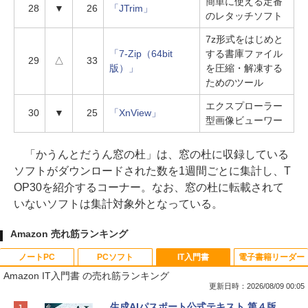
簡単に使える定番
28
▼
26
「JTrim」
のレタッチソフト
7z形式をはじめと
「7-Zip（64bit
する書庫ファイル
29
△
33
版）」
を圧縮・解凍する
ためのツール
エクスプローラー
30
▼
25
「XnView」
型画像ビューワー
「かうんとだうん窓の杜」は、窓の杜に収録している
ソフトがダウンロードされた数を1週間ごとに集計し、T
OP30を紹介するコーナー。なお、窓の杜に転載されて
いないソフトは集計対象外となっている。
Amazon 売れ筋ランキング
ノートPC
PCソフト
IT入門書
電子書籍リーダー
Amazon IT入門書 の売れ筋ランキング
更新日時：2026/08/09 00:05
Apple 2026 MacBook Neo A18 Proチッ
Robloxギフトカード - 800 Robux 【限
生成AIパスポート公式テキスト 第４版