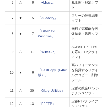
6
△
8
「+Lhaca」
風圧縮・解凍ソフ
ト
フリーの波形編集
7
▼
5
「Audacity」
ソフト
無料で高機能な画
「GIMP for
8
▼
7
像編集・処理ソフ
Windows」
ト
SCP/SFTP/FTPS
9
△
11
「WinSCP」
対応のFTPクライ
アント
高パフォーマンス
「FastCopy（64bit
を発揮するファイ
10
▼
6
版）」
ルのコピー・削除
ツール
定番の統合PCメン
11
△
30
「Glary Utilities」
テナンスソフト
定番FTPクライア
12
△
13
「FFFTP」
ントソフト