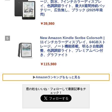
￥331,701
ージ、防水、7インチカラーディスプレ
￥1,600
￥3,200
イ、色調調節ライト、最大8週間持続バッ
テリー、広告無し、ブラック (2025年発
【Amazon.co.jp限定】 HP ノートパソコ
売)
1冊ですべて身につくHTML & CSSとWe
Robloxギフトカード - 1000 Robux 【限
ン 15-fd 15.6インチ 16GBメモリ 512GB
bデザイン入門講座［第2版］
定バーチャルアイテムを含む】 【オンラ
SSD インテル Core 5
￥39,980
インゲームコード】 ロブロックス |オン
ラインコード版
￥2,326
￥129,800
New Amazon Kindle Scribe Colorsoft |
￥1,600
11インチカラーディスプレイ、64GBスト
FMV ノートパソコン WE1-K3 (MS 365 P
レージ、ノート機能搭載、明るさ自動調
ersonal/Copilotキー搭載/Win 11/15.6型/
整、色調調節ライト、プレミアムペン付
Core i5/16GB/SSD 512GB/ホワイト) FM
き、グラファイト
VWK3E15W_AZ
￥115,980
￥119,800
Amazonランキングをもっと見る
窓の杜をいいね・フォローして最新記事をチ
ェック！