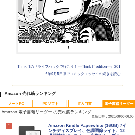
Think ITの『ライフハックで行こう！ ―Think IT edition―』201
6年9月5日版でコミックエッセイの続きを読む
Amazon 売れ筋ランキング
ノートPC
PCソフト
IT入門書
電子書籍リーダー
Amazon 電子書籍リーダー の売れ筋ランキング
更新日時：2026/08/06 06:05
Apple 2026 MacBook Neo A18 Proチッ
Xbox プリペイドカード 10,000円 デジタ
生成AIパスポート公式テキスト 第４版
Amazon Kindle Paperwhite (16GB) 7イ
プ搭載13インチノートブック：AIとAppl
ルコード 【旧 Xbox ギフトカード】 [オ
ンチディスプレイ、色調調節ライト、12