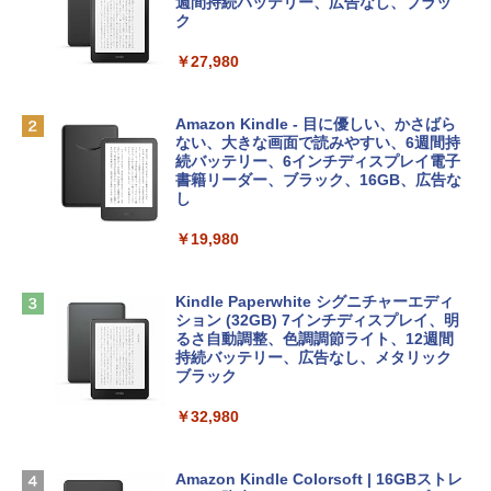
e Intelligenceのために設計、Liquid Ret
ンラインコード]
週間持続バッテリー、広告なし、ブラッ
￥1,766
inaディスプレイ、8GBユニファイドメモ
ク
リ、512GB SSDストレージ、1080p Fac
￥10,000
eTime HDカメラ、Touch ID - インディ
￥27,980
ゴ
AIイラスト表現辞典: 思い通りの絵を引き
Robloxギフトカード - 800 Robux 【限
￥137,800
出す プロンプトの言葉 AI画像生成シリー
定バーチャルアイテムを含む】 【オンラ
Amazon Kindle - 目に優しい、かさばら
ズ (はぴーイラストLabo)
インゲームコード】 ロブロックス | オン
ない、大きな画面で読みやすい、6週間持
ラインコード版
続バッテリー、6インチディスプレイ電子
tomtoc 360°保護 15.6 16インチ パソコ
書籍リーダー、ブラック、16GB、広告な
￥99
ンケース Dell NEC Lavie ASUS HP dyna
し
￥1,300
book Lenovo対応
￥19,980
ClaudeCode いちばんやさしい 教科書:
￥2,952
非エンジニア 初心者 素人 でも安心 使い
Microsoft Office Home & Business 202
方 マニュアル AI副業にもコンテンツ作成
4(最新 永続版)|オンラインコード版|Wind
にもKindle出版にも！ 非エンジニアのた
ows11、10/mac対応|PC2台
Kindle Paperwhite シグニチャーエディ
めのAIコーディング入門シリーズ
Apple 2026 MacBook Air M5チップ搭載
ション (32GB) 7インチディスプレイ、明
13インチノートブック：AIとApple Intell
るさ自動調整、色調調節ライト、12週間
￥39,582
igence、13.6インチLiquid Retinaディ
持続バッテリー、広告なし、メタリック
￥99
スプレイ、24GBユニファイドメモリ、1
ブラック
TB SSD、12MPセンターフレームカメ
Robloxギフトカード - 2,000 Robux 【限
ラ、Touch ID - スカイブルー + 3年延長
￥32,980
FM TOWNS ハイパー・カタログ: 本体ハ
定バーチャルアイテムを含む】 【オンラ
AppleCare+ for 13インチMacBook Air
ードウェア・市販ソフトウェアのパーフ
インゲームコード】 ロブロックス | オン
(M5)|ダウンロード版
ェクトリストと最新エミュレータ紹介
ラインコード版
Amazon Kindle Colorsoft | 16GBストレ