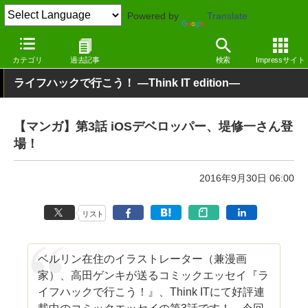
Powered by
Translate
窓の杜
その他の話題
コラム
その他
カテゴリ
過去記事
検索
Impressサイト
ライフハックで行こう！ ―Think IT edition―
【マンガ】第3話 iOSデベロッパー、堤修一さん登
場！
2016年9月30日 06:00
リスト
ベルリン在住のイラストレーター（兼漫画
家）、高田ゲンキが送るコミックエッセイ『ラ
イフハックで行こう！』、Think ITにて好評連