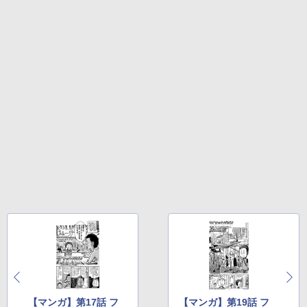
定バーチャルアイテムを含む】 【オンラ
ェクトリストと最新エミュレータ紹介
インゲームコード】 ロブロックス |オン
ラインコード版
Amazon Kindle Colorsoft | 16GBストレ
ージ、防水、7インチカラーディスプレ
￥1,600
イ、色調調節ライト、最大8週間持続バッ
￥1,600
テリー、広告無し、ブラック (2025年発
売)
1冊ですべて身につくHTML & CSSとWe
bデザイン入門講座［第2版］
Microsoft Office Home 2024(最新 永続
￥39,980
版)|オンラインコード版|Windows11、1
0/mac対応|PC2台
￥2,326
New Amazon Kindle Scribe Colorsoft |
￥37,224
11インチカラーディスプレイ、64GBスト
レージ、ノート機能搭載、明るさ自動調
整、色調調節ライト、プレミアムペン付
き、グラファイト
￥115,980
【マンガ】第17話 フ
【マンガ】第19話 フ