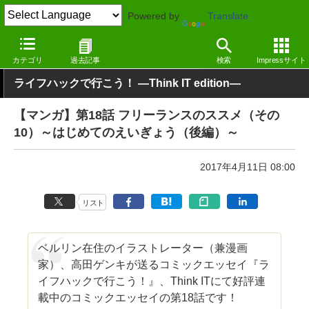
Powered by
Translate
窓の杜
その他の話題
コラム
その他
カテゴリ
過去記事
検索
Impressサイト
ライフハックで行こう！ ―Think IT edition―
【マンガ】第18話 フリーランスのススメ（その
10）～はじめてのえいぎょう（後編）～
2017年4月11日 08:00
リスト
ベルリン在住のイラストレーター（兼漫画
家）、高田ゲンキが送るコミックエッセイ『ラ
イフハックで行こう！』、Think ITにて好評連
載中のコミックエッセイの第18話です！