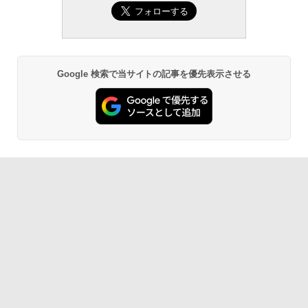
Robloxギフトカード - 800 Robux 【限
生成AIパスポート公式テキスト 第４版
Amazon Kindle Paperwhite (16GB) 7イ
定バーチャルアイテムを含む】 【オンラ
ンチディスプレイ、色調調節ライト、12
インゲームコード】 ロブロックス | オン
週間持続バッテリー、広告なし、ブラッ
￥1,766
ラインコード版
ク
￥1,300
￥27,980
Google 検索で当サイトの記事を優先表示させる
AIイラスト表現辞典: 思い通りの絵を引き
出す プロンプトの言葉 AI画像生成シリー
Microsoft Office Home & Business 202
Amazon Kindle - 目に優しい、かさばら
ズ (はぴーイラストLabo)
4(最新 永続版)|オンラインコード版|Wind
ない、大きな画面で読みやすい、6週間持
ows11、10/mac対応|PC2台
続バッテリー、6インチディスプレイ電子
書籍リーダー、ブラック、16GB、広告な
￥480
し
￥39,582
￥19,980
ClaudeCode いちばんやさしい 教科書:
非エンジニア 初心者 素人 でも安心 使い
Robloxギフトカード - 2,000 Robux 【限
方 マニュアル AI副業にもコンテンツ作成
定バーチャルアイテムを含む】 【オンラ
にもKindle出版にも！ 非エンジニアのた
インゲームコード】 ロブロックス | オン
Kindle Paperwhite シグニチャーエディ
めのAIコーディング入門シリーズ
ラインコード版
ション (32GB) 7インチディスプレイ、明
るさ自動調整、色調調節ライト、12週間
持続バッテリー、広告なし、メタリック
￥99
￥3,200
ブラック
￥32,980
FM TOWNS ハイパー・カタログ: 本体ハ
Robloxギフトカード - 1000 Robux 【限
ードウェア・市販ソフトウェアのパーフ