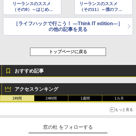
リーランスのススメ
リーランスのススメ
（その9）～はじめて
（その11）～僕のフリ
のえいぎょう（中編）
ーランスならではの悩
～
みとそれを解決してく
［ライフハックで行こう！ ―Think IT edition―］
れた2つの言葉～
の他の記事を見る
トップページに戻る
おすすめ記事
アクセスランキング
1時間
24時間
1週間
1カ月
もっと見る
窓の杜 をフォローする