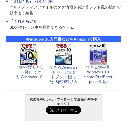
「STEP_K」
（
紹介記事
）
マルチメディアファイルのタグ情報を表計算ソフト風の操作で
効率よく編集
「くれんらいだ」
3Dのクレーン車を操作できるゲーム
Windows 10入門書などをAmazonで購入
（無料電話サポ
できるWindows
できる大事典
ート付） でき
10 パーフェク
Windows 10
る Windows 10
トブック 困っ
Home/Pro/Enter
た! &便利ワザ大
prise 対応
全
窓の杜をいいね・フォローして最新記事をチ
ェック！