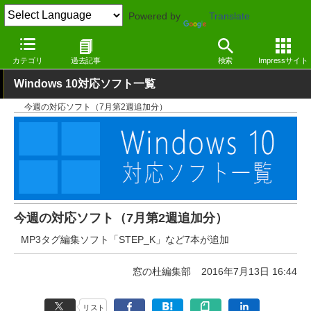
Powered by
Translate
窓の杜
その他の話題
トピック
アップデート
カテゴリ
過去記事
検索
Impressサイト
Windows 10対応ソフト一覧
今週の対応ソフト（7月第2週追加分）
今週の対応ソフト（7月第2週追加分）
MP3タグ編集ソフト「STEP_K」など7本が追加
窓の杜編集部
2016年7月13日 16:44
リスト