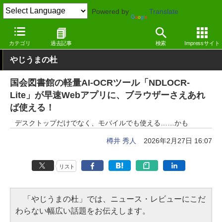
Powered by
Translate
窓の杜
オフィス・ドキュメント
ドキュメント
Windows
カテゴリ
過去記事
検索
Impressサイト
やじうまの杜
国会図書館の軽量AI-OCRツール「NDLOCR-
Lite」が早速Webアプリに、ブラウザーさえあれ
ば使える！
デスクトップだけでなく、モバイルでも使える……かも
樽井 秀人
2026年2月27日 16:07
リスト
「やじうまの杜」では、ニュース・レビューにこだ
わらない幅広い話題をお伝えします。