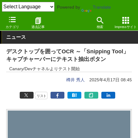
Powered by
Translate
窓の杜
画像・映像・音楽
画像
Windows
カテゴリ
過去記事
検索
Impressサイト
ニュース
デスクトップを囲ってOCR ～「Snipping Tool」
キャプチャーバーにテキスト抽出ボタン
Canary/Devチャネルよりテスト開始
樽井 秀人
2025年4月17日 08:45
リスト