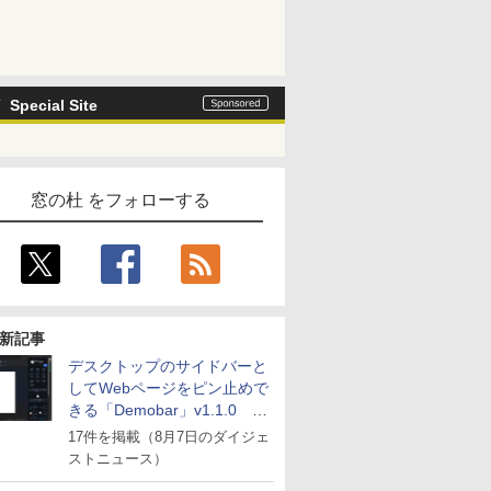
Special Site
窓の杜 をフォローする
新記事
デスクトップのサイドバーと
してWebページをピン止めで
きる「Demobar」v1.1.0 ほ
か
17件を掲載（8月7日のダイジェ
ストニュース）