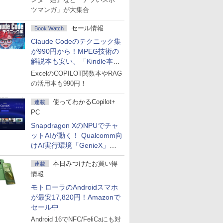
ツマンガ」が大集合
セール情報
Book Watch
Claude Codeのテクニック集
が990円から！MPEG技術の
解説本も安い、「Kindle本サ
マーセール」第2弾開始！
ExcelのCOPILOT関数本やRAG
の活用本も990円！
使ってわかるCopilot+
連載
PC
Snapdragon XのNPUでチャ
ットAIが動く！ Qualcomm向
けAI実行環境「GenieX」を
試してみた
本日みつけたお買い得
連載
情報
モトローラのAndroidスマホ
が最安17,820円！Amazonで
セール中
Android 16でNFC/FeliCaにも対