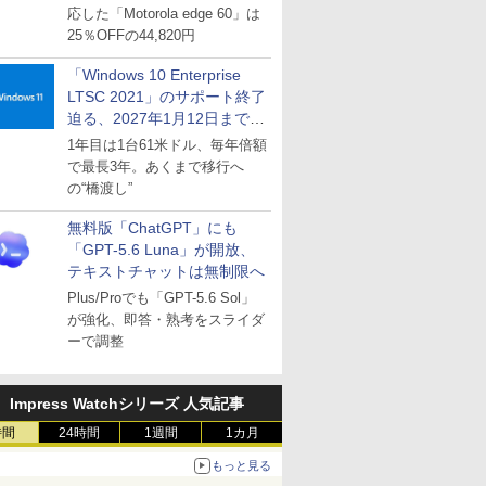
応した「Motorola edge 60」は
25％OFFの44,820円
「Windows 10 Enterprise
LTSC 2021」のサポート終了
迫る、2027年1月12日まで
～ESUは9月1日から販売
1年目は1台61米ドル、毎年倍額
で最長3年。あくまで移行へ
の“橋渡し”
無料版「ChatGPT」にも
「GPT-5.6 Luna」が開放、
テキストチャットは無制限へ
Plus/Proでも「GPT-5.6 Sol」
が強化、即答・熟考をスライダ
ーで調整
Impress Watchシリーズ 人気記事
時間
24時間
1週間
1カ月
もっと見る