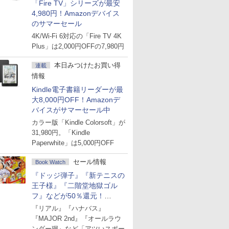
「Fire TV」シリーズが最安
4,980円！Amazonデバイス
のサマーセール
4K/Wi-Fi 6対応の「Fire TV 4K
Plus」は2,000円OFFの7,980円
本日みつけたお買い得
連載
情報
Kindle電子書籍リーダーが最
大8,000円OFF！Amazonデ
バイスがサマーセール中
カラー版「Kindle Colorsoft」が
31,980円。「Kindle
Paperwhite」は5,000円OFF
セール情報
Book Watch
『ドッジ弾子』『新テニスの
王子様』『二階堂地獄ゴル
フ』などが50％還元！
Amazonマンガ週末セール
『リアル』『ハナバス』
『MAJOR 2nd』『オールラウ
ンダー廻』など「アツいスポー