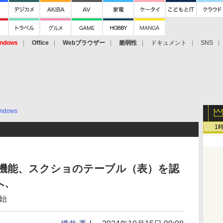
ndows
Office
Webブラウザー
脆弱性
ドキュメント
SNS
ndows
1
l」に新機能、スクショのテーブル（表）を認
へ、
開始