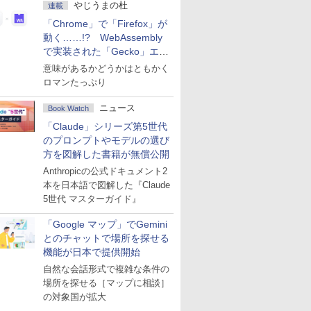
やじうまの杜
連載
「Chrome」で「Firefox」が
動く……!? WebAssembly
で実装された「Gecko」エン
ジン
意味があるかどうかはともかく
ロマンたっぷり
ニュース
Book Watch
「Claude」シリーズ第5世代
のプロンプトやモデルの選び
方を図解した書籍が無償公開
Anthropicの公式ドキュメント2
本を日本語で図解した『Claude
5世代 マスターガイド』
「Google マップ」でGemini
とのチャットで場所を探せる
機能が日本で提供開始
自然な会話形式で複雑な条件の
場所を探せる［マップに相談］
の対象国が拡大