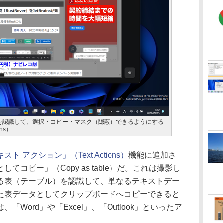
を認識して、選択・コピー・マスク（隠蔽）できるようにする
ns）
スト アクション」（Text Actions）
機能に追加さ
コピー」（Copy as table）だ。これは撮影し
る表（テーブル）を認識して、単なるテキストデー
た表データとしてクリップボードへコピーできると
Word」や「Excel」、「Outlook」といったア