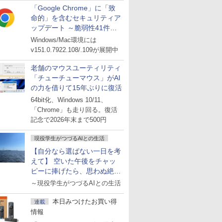
「Google Chrome」に「致
命的」を含むセキュリティア
ップデート ～脆弱性41件に
対処
Windows/Mac環境には
v151.0.7922.108/.109が展開中
老舗のマウスユーティリティ
「チューチューマウス」がAI
の力を借りて15年ぶりに復活
64bit化、Windows 10/11、
「Chrome」も走り回る。復活
記念で2026年末まで500円
現役学生がつづるAIとの生活
【自分なら選ばない一日を考
えて】 空いた午後をチャッ
ピーに捧げたら、思わぬ絶景
に出会った話
～現役学生がつづるAIとの生活
本日みつけたお買い得
連載
情報