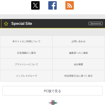
書籍リーダー、ブラック、16GB、広告な
し
￥19,980
Special Site
Kindle Paperwhite シグニチャーエディ
ション (32GB) 7インチディスプレイ、明
るさ自動調整、色調調節ライト、12週間
持続バッテリー、広告なし、メタリック
本サイトのご利用について
お問い合わせ
ブラック
￥32,980
広告掲載のご案内
編集部へのご連絡
プライバシーについて
会社概要
Amazon Kindle Colorsoft | 16GBストレ
ージ、防水、7インチカラーディスプレ
イ、色調調節ライト、最大8週間持続バッ
インプレスグループ
特定商取引法に基づく表示
テリー、広告無し、ブラック (2025年発
売)
￥39,980
PC版で見る
New Amazon Kindle Scribe Colorsoft |