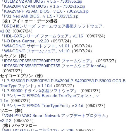
「G31M2 V2 AMI BIOS」v 5.5 - 7383v55.zip
「K9A2GM V2 AMI BIOS」v 1.6 - 7302v16.zip
「K9A2VM-F V2 AMI BIOS」v 1.6 - 7302v16.zip
「P31 Neo AMI BIOS」v 1.5 - 7392v15.zip
（株）アイ・オー・データ機器
「BRD-H8シリーズ ファームウェア書換えソフトウェア」
v1.02
（09/07/24）
「HDL-GXRシリーズ ファームウェア」v1.16
（09/07/24）
「I-O Drive Center」v2.20
（09/07/24）
「WN-GDN/C サポートソフト」v1.01
（09/07/24）
「WN-GDN/C ファームウェア」v1.10
（09/07/24）
キヤノン（株）
「iPF650/iPF655/iPF750/iPF755 ファームウェア」
（09/07/27）
「iPF650/iPF655/iPF750/iPF755 ファームウェア for x64」
（09/07/27）
セイコーエプソン（株）
「LP-S3500/LP-S3500PS/LP-S4200/LP-S4200PS/LP-S9000 OCR-B
TrueTypeフォント」v 1.10d
（09/07/27）
「LP-S9000 ドライバ/各種ソフトウェア」
（09/07/27）
「LPシリーズ EPSON Barcode TrueTypeフォント」v
1.1e
（09/07/27）
「LPシリーズ EPSON TrueTypeFont」v 3.1d
（09/07/27）
ソニー（株）
「VGN-P*0 VAIO Smart Network アップデートプログラム」
v2.2.2
（09/07/24）
（株）バッファロー
「WLI-UC-GNシリーズ設定CD」v1.20β
（09/07/24）