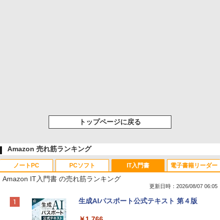
トップページに戻る
Amazon 売れ筋ランキング
ノートPC
PCソフト
IT入門書
電子書籍リーダー
Amazon IT入門書 の売れ筋ランキング
更新日時：2026/08/07 06:05
Apple 2026 MacBook Neo A18 Proチッ
Robloxギフトカード - 800 Robux 【限
生成AIパスポート公式テキスト 第４版
プ搭載13インチノートブック：AIとAppl
定バーチャルアイテムを含む】 【オンラ
e Intelligence、Liquid Retinaディスプ
インゲームコード】 ロブロックス | オン
￥1,766