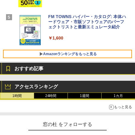
￥1,600
【Amazon.co.jp限定】 HP ノートパソコ
FM TOWNS ハイパー・カタログ: 本体ハ
ン 15-fd 15.6インチ 16GBメモリ 512GB
ードウェア・市販ソフトウェアのパーフ
Windows版 | Minecraft (マインクラフ
SSD インテル Core 5
ェクトリストと最新エミュレータ紹介
ト): Java & Bedrock Edition | オンライ
ンコード版
￥129,800
￥1,600
￥3,600
FMV ノートパソコン WE1-K3 (MS 365 P
Amazonランキングをもっと見る
ersonal/Copilotキー搭載/Win 11/15.6型/
Core i5/16GB/SSD 512GB/ホワイト) FM
おすすめ記事
VWK3E15W_AZ
Amazon Kindle Paperwhite (16GB) 7イ
￥123,400
ンチディスプレイ、色調調節ライト、12
アクセスランキング
週間持続バッテリー、広告なし、ブラッ
ク
1時間
24時間
1週間
1カ月
￥27,980
もっと見る
Amazon Kindle - 目に優しい、かさばら
窓の杜 をフォローする
ない、大きな画面で読みやすい、6週間持
続バッテリー、6インチディスプレイ電子