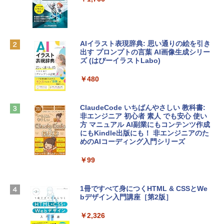
レイ、8GBメモリ、512GB SSD、1080p
ラインコード版
FaceTime HDカメラ、Touch ID - インデ
ィゴ + 3年延長 AppleCare+ for 13インチ
￥1,300
MacBook Neo(A18 Pro)|ダウンロード版
AIイラスト表現辞典: 思い通りの絵を引き
￥162,598
出す プロンプトの言葉 AI画像生成シリー
Microsoft Office Home & Business 202
ズ (はぴーイラストLabo)
4(最新 永続版)|オンラインコード版|Wind
ows11、10/mac対応|PC2台
tomtoc 360°保護 15.6 16インチ パソコ
￥480
ンケース Dell NEC Lavie ASUS HP dyna
￥39,582
book Lenovo対応
ClaudeCode いちばんやさしい 教科書:
￥2,952
非エンジニア 初心者 素人 でも安心 使い
Robloxギフトカード - 2,000 Robux 【限
方 マニュアル AI副業にもコンテンツ作成
定バーチャルアイテムを含む】 【オンラ
にもKindle出版にも！ 非エンジニアのた
インゲームコード】 ロブロックス | オン
めのAIコーディング入門シリーズ
Apple 2026 MacBook Air M5チップ搭載
ラインコード版
13インチノートブック：AIとApple Intell
igence、13.6インチLiquid Retinaディ
￥99
￥3,200
スプレイ、24GBユニファイドメモリ、1
TB SSD、12MPセンターフレームカメ
ラ、Touch ID - ミッドナイト + 3年延長
1冊ですべて身につくHTML & CSSとWe
Robloxギフトカード - 1000 Robux 【限
AppleCare+ for 13インチMacBook Air
bデザイン入門講座［第2版］
定バーチャルアイテムを含む】 【オンラ
(M5)|ダウンロード版
インゲームコード】 ロブロックス |オン
ラインコード版
￥2,326
￥347,600