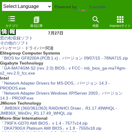
Powered by
Translate
カテゴリ
過去記事
検索
Impressサイト
7月27日
窓の杜収録ソフト
その他のソフト
パッケージ・ドライバー関連
Elitegroup Computer Systems
「BIOS for GF8200A (PCB:1.x)」バージョン 09/07/15 - 78NA715.zip
Gigabyte Technology
「GA-MA74GM-S2 (rev. 2.0) BIOS」v FCC - mb_bios_ga-ma74gm-
s2_rev.2.0_fcc.exe
Intel
「Network Adapter Drivers for MS-DOS」バージョン 14.3 -
PRODOS.exe
「Network Adapter Drivers Windows XP/Server 2003」バージョン
14.3 - PROXP.exe
JMicron Technology
「JMB36X (360/361/363) RAID/AHCI Driver」R1.17.49WHQL -
JMB36X_WinDrv_R1.17.49_WHQL.zip
Micro-Star International
「790FX-GD70 AMI BIOS」v 1.4 - 7577v14.zip
「DKA790GX Platinum AMI BIOS」v 1.8 - 7550v18.zip