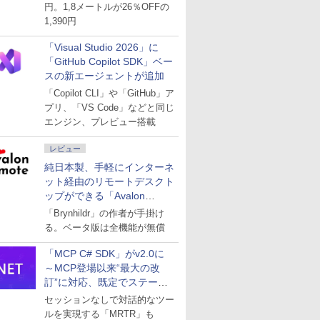
円。1,8メートルが26％OFFの
1,390円
「Visual Studio 2026」に
「GitHub Copilot SDK」ベー
スの新エージェントが追加
「Copilot CLI」や「GitHub」ア
プリ、「VS Code」などと同じ
エンジン、プレビュー搭載
レビュー
純日本製、手軽にインターネ
ット経由のリモートデスクト
ップができる「Avalon
remote」
「Brynhildr」の作者が手掛け
る。ベータ版は全機能が無償
「MCP C# SDK」がv2.0に
～MCP登場以来“最大の改
訂”に対応、既定でステート
レスへ
セッションなしで対話的なツー
ルを実現する「MRTR」も