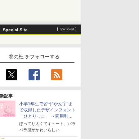
Special Site
窓の杜 をフォローする
新記事
小学1年生で習う“かん字”ま
で収録したデザインフォント
「ひとりっこ」 ～商用利用
OK
ぽってり太くてキュート、パラ
パラ感がかわいらしい