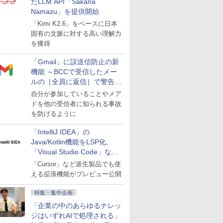
たLLM API「Sakana
Namazu」を提供開始
「Kimi K2.6」をベースに日本
固有の文脈に対する高い理解力
を獲得
「Gmail」に誤送信防止の新
機能 ～BCCで受信したメー
ルの［全員に返信］で警告を
表示
自分が参加していることやメア
ドを他の受信者に知られる事故
を防げるように
「IntelliJ IDEA」の
Java/Kotlin機能をLSP化、
「Visual Studio Code」など
にも開放
「Cursor」など派生製品でも使
える拡張機能がプレビュー公開
特集・集中企画
「企業の中のあらゆるナレッ
ジはいずれAIで処理される」