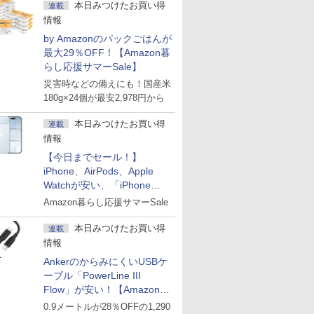
本日みつけたお買い得
連載
情報
by Amazonのパックごはんが
最大29％OFF！【Amazon暮
らし応援サマーSale】
災害時などの備えにも！国産米
180g×24個が最安2,978円から
本日みつけたお買い得
連載
情報
【今日までセール！】
iPhone、AirPods、Apple
Watchが安い、「iPhone
Air」256GB版が139,800円な
Amazon暮らし応援サマーSale
ど
本日みつけたお買い得
連載
情報
AnkerのからみにくいUSBケ
ーブル「PowerLine III
Flow」が安い！【Amazon暮
らし応援サマーSale】
0.9メートルが28％OFFの1,290