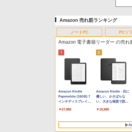
Amazon 売れ筋ランキング
ノートPC
PCソ
Amazon 電子書籍リーダー の売
Apple 2026 MacBook
Xbox プリペイドカード
生成AIパスポート公式
Amazon Kindle
tomtoc 360°保護 15.6
Robloxギフトカード -
AIイラスト表現辞典: 思
Amazon Kindle - 目に
Neo A18 Proチップ搭
10,000円 デジタルコー
テキスト 第４版
Paperwhite (16GB) 7
16インチ パソコンケー
800 Robux 【限定バー
い通りの絵を引き出す
優しい、かさばらな
載13インチノートブッ
ド 【旧 Xbox ギフトカ
インチディスプレイ、
ス Dell NEC Lavie
チャルアイテムを含
プロンプトの言葉 AI画
い、大きな画面で読み
￥1,766
ク：AIとApple
ード】 [オンラインコー
色調調節ライト、12週
ASUS HP dynabook
む】 【オンラインゲー
像生成シリーズ (はぴー
やすい、6週間持続バッ
￥137,800
￥10,000
￥27,980
￥2,952
￥1,300
￥99
￥19,980
Intelligenceのために設
ド]
間持続バッテリー、広
Lenovo対応
ムコード】 ロブロック
イラストLabo)
テリー、6インチディス
計、Liquid Retinaディ
告なし、ブラック
ス | オンラインコード
プレイ電子書籍リーダ
スプレイ、8GBユニフ
版
ー、ブラック、16GB、
A
ァイドメモリ、512GB
広告なし
SSDストレージ、