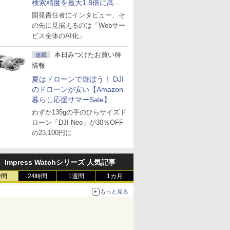
検索精度を最大1.8倍に高め
た「GMO AI RAG」は無償の
開発責任者にインタビュー、そ
OSS版で「1社1RAG」を目
の先に見据えるのは「Webサー
指す
ビス全体のAI化」
本日みつけたお買い得
連載
情報
夏はドローンで遊ぼう！ DJI
のドローンが安い【Amazon
暮らし応援サマーSale】
わずか135gの手のひらサイズド
ローン「DJI Neo」が30％OFF
の23,100円に
Impress Watchシリーズ 人気記事
時間
24時間
1週間
1カ月
もっと見る