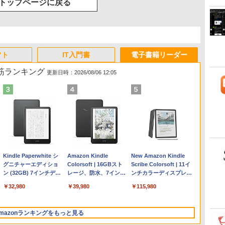
トップページに戻る
フト
IT入門書
電子書籍リーダー
れ筋ランキング
更新日時：2026/08/06 12:05
Apple 2026 MacBook
Microsoft Office
ClaudeCode いちばん
Kindle Paperwhite シ
【Amazon.co.jp限定】
Robloxギフトカード -
FM TOWNS ハイパ
Amazon Kindle
FMV ノートパソコン
Robloxギフトカード -
1冊ですべて身につく
New Amazon Kindle
Air M5チップ搭載13イ
Home & Business
やさしい 教科書: 非エ
グニチャーエディショ
HP ノートパソコン 15-
2,000 Robux 【限定バ
ー・カタログ: 本体ハー
Colorsoft | 16GBスト
WE1-K3 (MS 365
1000 Robux 【限定バー
HTML & CSSとWebデザ
Scribe Colorsoft | 11イ
ンチノートブック：AI
2024(最新 永続版)|オン
ンジニア 初心者 素人
ン (32GB) 7インチディ
fd 15.6インチ 16GBメ
ーチャルアイテムを含
ドウェア・市販ソフト
レージ、防水、7インチ
Personal/Copilotキー搭
チャルアイテムを含む】
イン入門講座［第2版］
ンチカラーディスプレ
とApple Intelligence、
ラインコード
でも安心 使い方 マニュ
スプレイ、明るさ自動
モリ 512GB SSD イン
む】 【オンラインゲー
ウェアのパーフェクト
カラーディスプレイ、
載/Win 11/15.6型/Core
【オンラインゲームコー
イ、64GBストレージ、
￥298,901
￥39,582
￥99
￥32,980
￥129,800
￥3,200
￥1,600
￥39,980
￥119,800
￥1,600
￥2,326
￥115,980
13.6インチLiquid
版|Windows11、
アル AI副業にもコンテ
調整、色調調節ライ
テル Core 5
ムコード】 ロブロック
リストと最新エミュレ
色調調節ライト、最大8
i5/16GB/SSD 512GB/ホ
ド】 ロブロックス |オン
ノート機能搭載、明るさ
Retinaディスプレイ、
10/mac対応|PC2台
ンツ作成にもKindle出
ト、12週間持続バッテ
ス | オンラインコード
ータ紹介
週間持続バッテリー、
ワイト)
ラインコード版
自動調整、色調調節ライ
24GBユニファイドメモ
版にも！ 非エンジニア
リー、広告なし、メタ
版
広告無し、ブラック
FMVWK3E15W_AZ
ト、プレミアムペン付
mazonランキングをもっと見る
リ、1TB SSDストレー
のためのAIコーディン
リックブラック
(2025年発売)
き、グラファイト
ジ、12MPセンターフレ
グ入門シリーズ