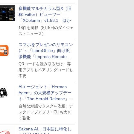
多機能マルチカラム型X（旧
称Twitter）ビューワー
「XColumn」v1.53.1 ほか
18件を掲載（8月5日のダイジェ
ストニュース）
スマホをプレゼンのリモコン
に ～「LibreOffice」向け拡
張機能「Impress Remote」
が公開
QRコードを読み取るだけ、専
用アプリもペアリングコードも
不要
AIエージェント「Hermes
Agent」の大規模アップデー
ト「The Herald Release」が
公開
自然な対話でタスクを依頼、デ
スクトップアプリ・CLIも大き
く強化
Sakana AI、日本語に特化し