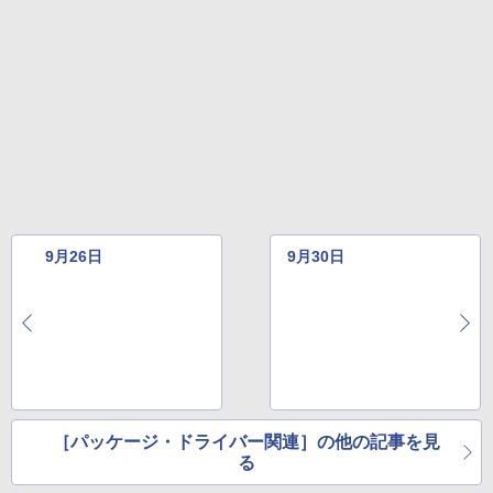
売)
￥39,980
New Amazon Kindle Scribe Colorsoft |
11インチカラーディスプレイ、64GBスト
レージ、ノート機能搭載、明るさ自動調
整、色調調節ライト、プレミアムペン付
き、グラファイト
￥115,980
9月26日
9月30日
［パッケージ・ドライバー関連］の他の記事を見
る