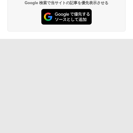
￥27,980
Google 検索で当サイトの記事を優先表示させる
Amazon Kindle - 目に優しい、かさばら
ない、大きな画面で読みやすい、6週間持
続バッテリー、6インチディスプレイ電子
書籍リーダー、ブラック、16GB、広告な
し
￥19,980
Kindle Paperwhite シグニチャーエディ
ション (32GB) 7インチディスプレイ、明
るさ自動調整、色調調節ライト、12週間
持続バッテリー、広告なし、メタリック
ブラック
￥32,980
Amazon Kindle Colorsoft | 16GBストレ
ージ、防水、7インチカラーディスプレ
イ、色調調節ライト、最大8週間持続バッ
テリー、広告無し、ブラック (2025年発