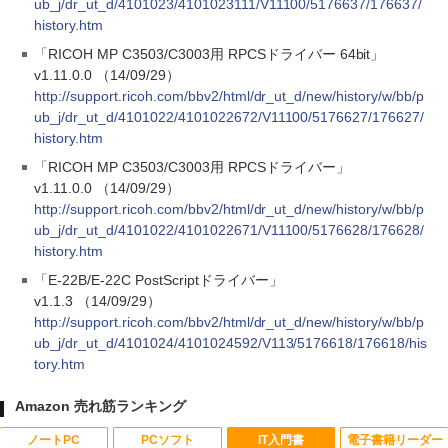
ub_j/dr_ut_d/4101023/4101023111/V11100/5176637/176637/
history.htm
「RICOH MP C3503/C3003用 RPCSドライバー 64bit」
v1.11.0.0 （14/09/29）
http://support.ricoh.com/bbv2/html/dr_ut_d/new/history/w/bb/p
ub_j/dr_ut_d/4101022/4101022672/V11100/5176627/176627/
history.htm
「RICOH MP C3503/C3003用 RPCSドライバー」
v1.11.0.0 （14/09/29）
http://support.ricoh.com/bbv2/html/dr_ut_d/new/history/w/bb/p
ub_j/dr_ut_d/4101022/4101022671/V11100/5176628/176628/
history.htm
「E-22B/E-22C PostScriptドライバー」
v1.1.3 （14/09/29）
http://support.ricoh.com/bbv2/html/dr_ut_d/new/history/w/bb/p
ub_j/dr_ut_d/4101024/4101024592/V113/5176618/176618/his
tory.htm
Amazon 売れ筋ランキング
ノートPC
PCソフト
IT入門書
電子書籍リーダー