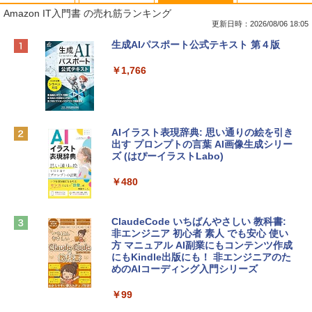
Amazon IT入門書 の売れ筋ランキング
更新日時：2026/08/06 18:05
Apple 2026 MacBook Neo A18 Proチッ
Robloxギフトカード - 800 Robux 【限
生成AIパスポート公式テキスト 第４版
プ搭載13インチノートブック：AIとAppl
定バーチャルアイテムを含む】 【オンラ
e Intelligenceのために設計、Liquid Ret
インゲームコード】 ロブロックス | オン
￥1,766
inaディスプレイ、8GBユニファイドメモ
ラインコード版
リ、512GB SSDストレージ、1080p Fac
eTime HDカメラ、Touch ID - インディ
￥1,300
ゴ
AIイラスト表現辞典: 思い通りの絵を引き
￥137,800
出す プロンプトの言葉 AI画像生成シリー
Microsoft Office Home & Business 202
ズ (はぴーイラストLabo)
4(最新 永続版)|オンラインコード版|Wind
ows11、10/mac対応|PC2台
tomtoc 360°保護 15.6 16インチ パソコ
￥480
ンケース Dell NEC Lavie ASUS HP dyna
￥39,582
book Lenovo対応
ClaudeCode いちばんやさしい 教科書:
￥2,952
非エンジニア 初心者 素人 でも安心 使い
Robloxギフトカード - 2,000 Robux 【限
方 マニュアル AI副業にもコンテンツ作成
定バーチャルアイテムを含む】 【オンラ
にもKindle出版にも！ 非エンジニアのた
インゲームコード】 ロブロックス | オン
めのAIコーディング入門シリーズ
Apple 2026 MacBook Air M5チップ搭載
ラインコード版
13インチノートブック：AIとApple Intell
igence、13.6インチLiquid Retinaディ
￥99
￥3,200
スプレイ、24GBユニファイドメモリ、1