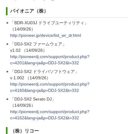
パイオニア（株）
「BDR-XU03J ドライブユーティリティ」
（14/09/26）
http://pioneer.jp/device/list_wr_dr.html
「DDJ-SX2 ファームウェア」
v1.02 （14/09/26）
http://pioneerdj.com/support/product.php?
c=4201&lang=ja&p=DDJ-SX2&t=332
「DDJ-SX2 ドライバソフトウェア」
v 1.002 （14/09/26）
http://pioneerdj.com/support/product.php?
c=4160&lang=ja&p=DDJ-SX2&t=332
「DDJ-SX2 Serato DJ」
（14/09/26）
http://pioneerdj.com/support/product.php?
c=4162&lang=ja&p=DDJ-SX2&t=332
（株）リコー