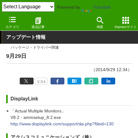
Powered by
Translate
窓の杜
その他の話題
トピック
アップデート
カテゴリ
過去記事
検索
Impressサイト
アップデート情報
パッケージ・ドライバー関連
9月29日
（2014/9/29 12:34）
リスト
DisplayLink
「Actual Multiple Monitors」
V8.2 - ammsetup_8.2.exe
http://www.displaylink.com/support/sla.php?fileid=130
アクシスコミュニケーションズ（株）