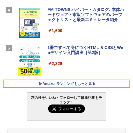
TB SSDストレージ、12MPセンターフレ
ームカメラ、日本語キーボード、Touch I
FM TOWNS ハイパー・カタログ: 本体ハ
Robloxギフトカード - 1000 Robux 【限
D - ミッドナイト
ードウェア・市販ソフトウェアのパーフ
定バーチャルアイテムを含む】 【オンラ
ェクトリストと最新エミュレータ紹介
インゲームコード】 ロブロックス |オン
￥314,800
ラインコード版
￥1,600
￥1,600
【Amazon.co.jp限定】 HP ノートパソコ
ン 15-fd 15.6インチ 16GBメモリ 512GB
1冊ですべて身につくHTML & CSSとWe
SSD インテル Core 5
bデザイン入門講座［第2版］
Microsoft Office Home 2024(最新 永続
版)|オンラインコード版|Windows11、1
￥129,800
0/mac対応|PC2台
￥2,326
￥37,224
FMV ノートパソコン WE1-K3 (MS 365 P
ersonal/Copilotキー搭載/Win 11/15.6型/
Amazonランキングをもっと見る
Core i5/16GB/SSD 512GB/ホワイト) FM
VWK3E15W_AZ
窓の杜をいいね・フォローして最新記事をチ
ェック！
￥119,800
Amazon Kindle Paperwhite (16GB) 7イ
ンチディスプレイ、色調調節ライト、12
週間持続バッテリー、広告なし、ブラッ
ク