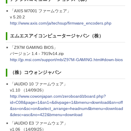
「AXIS M7001 ファームウェア」
v 5.20.2
http://www.axis.com/ja/techsup/firmware_encoders.php
エムエスアイコンピュータージャパン（株）
「Z97M GAMING BIOS」
バージョン 1.4 - 7919v14.zip
http://jp.msi.com/support/mb/Z97M-GAMING.html#down-bios
（株）コウォンジャパン
「iAUDIO 10 ファームウェア」
v1.10 （14/09/26）
http://www.cowonjapan.com/zeroboard/zboard.php?
id=C08&page=1&sn1=&divpage=1&bmenu=download&sn=off
&ss=on&sc=on&select_arrange=headnum&bmenu=download
&desc=asc&no=422&bmenu=download
「iAUDIO E3 ファームウェア」
v1.06 （14/09/25）