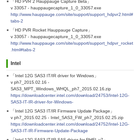
「HD PVR 2 Hauppauge Capture Beta」
v 33057 - hauppaugecapture_1_0_33057.exe
http://www.hauppauge.com/site/support/support_hdpvr2.html#
tabs-2
「HD PVR Rocket Hauppauge Capture」
v 33057 - hauppaugecapture_1_0_33057.exe
http://www.hauppauge.com/site/support/support_hdpvr_rocket
.html#tabs-2
Intel
「Intel 12G SAS3 IT/IR driver for Windows」
v ph7_2015.02.16 -
SAS3_MPT_Windows_WHQL_ph7_2015.02.16.zip
https://downloadcenter.intel.com/download/24753/Intel-12G-
SAS3-IT-IR-driver-for-Windows-
「Intel 12G SAS3 IT/IR Firmware Update Package」
v ph7_2015.02.25 - Intel_SAS3_FW_ph7_2015.02.25.zip
https://downloadcenter.intel.com/download/24752/Intel-12G-
SAS3-IT-IR-Firmware-Update-Package
「Intel 12G SAS3 IT/IR SAS driver for RHEL v7」