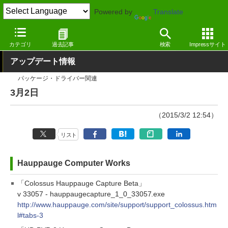
Powered by
Translate
窓の杜
その他の話題
トピック
アップデート
カテゴリ
過去記事
検索
Impressサイト
アップデート情報
パッケージ・ドライバー関連
3月2日
（2015/3/2 12:54）
リスト
Hauppauge Computer Works
「Colossus Hauppauge Capture Beta」
v 33057 - hauppaugecapture_1_0_33057.exe
http://www.hauppauge.com/site/support/support_colossus.htm
l#tabs-3