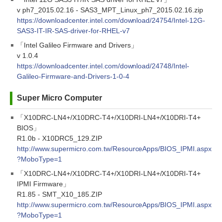
v ph7_2015.02.16 - SAS3_MPT_Linux_ph7_2015.02.16.zip
https://downloadcenter.intel.com/download/24754/Intel-12G-
SAS3-IT-IR-SAS-driver-for-RHEL-v7
「Intel Galileo Firmware and Drivers」
v 1.0.4
https://downloadcenter.intel.com/download/24748/Intel-
Galileo-Firmware-and-Drivers-1-0-4
Super Micro Computer
「X10DRC-LN4+/X10DRC-T4+/X10DRI-LN4+/X10DRI-T4+
BIOS」
R1.0b - X10DRC5_129.ZIP
http://www.supermicro.com.tw/ResourceApps/BIOS_IPMI.aspx
?MoboType=1
「X10DRC-LN4+/X10DRC-T4+/X10DRI-LN4+/X10DRI-T4+
IPMI Firmware」
R1.85 - SMT_X10_185.ZIP
http://www.supermicro.com.tw/ResourceApps/BIOS_IPMI.aspx
?MoboType=1