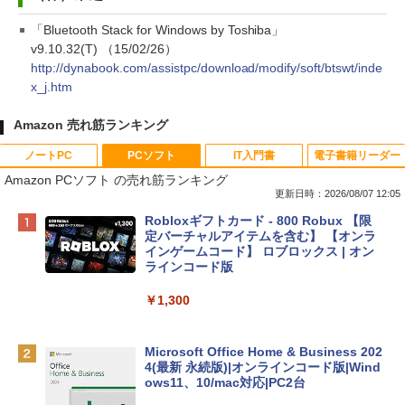
「Bluetooth Stack for Windows by Toshiba」
v9.10.32(T) （15/02/26）
http://dynabook.com/assistpc/download/modify/soft/btswt/inde
x_j.htm
Amazon 売れ筋ランキング
ノートPC
PCソフト
IT入門書
電子書籍リーダー
Amazon PCソフト の売れ筋ランキング
更新日時：2026/08/07 12:05
Apple 2026 MacBook Neo A18 Proチッ
Robloxギフトカード - 800 Robux 【限
プ搭載13インチノートブック：AIとAppl
定バーチャルアイテムを含む】 【オンラ
e Intelligence、Liquid Retinaディスプ
インゲームコード】 ロブロックス | オン
レイ、8GBメモリ、512GB SSD、1080p
ラインコード版
FaceTime HDカメラ、Touch ID - インデ
ィゴ + 3年延長 AppleCare+ for 13インチ
￥1,300
MacBook Neo(A18 Pro)|ダウンロード版
￥162,598
Microsoft Office Home & Business 202
4(最新 永続版)|オンラインコード版|Wind
ows11、10/mac対応|PC2台
tomtoc 360°保護 15.6 16インチ パソコ