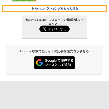
ersonal/Copilotキー搭載/Win 11/15.6型/
Core i5/16GB/SSD 512GB/ホワイト) FM
Amazonランキングをもっと見る
VWK3E15W_AZ
窓の杜をいいね・フォローして最新記事をチ
￥139,880
ェック！
生成AIパスポート公式テキスト 第４版
Amazon Kindle Paperwhite (16GB) 7イ
ンチディスプレイ、色調調節ライト、12
週間持続バッテリー、広告なし、ブラッ
￥1,766
ク
￥22,980
Google 検索で当サイトの記事を優先表示させる
AIイラスト表現辞典: 思い通りの絵を引き
出す プロンプトの言葉 AI画像生成シリー
Amazon Kindle - 目に優しい、かさばら
ズ (はぴーイラストLabo)
ない、大きな画面で読みやすい、6週間持
続バッテリー、6インチディスプレイ電子
書籍リーダー、ブラック、16GB、広告な
￥480
し
￥16,980
ClaudeCode いちばんやさしい 教科書:
非エンジニア 初心者 素人 でも安心 使い
方 マニュアル AI副業にもコンテンツ作成
にもKindle出版にも！ 非エンジニアのた
Kindle Paperwhite シグニチャーエディ
めのAIコーディング入門シリーズ
ション (32GB) 7インチディスプレイ、明