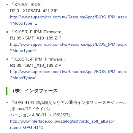
「X10SAT BIOS」
R2.0 - X10SAT4_421.ZIP
http://www.supermicro.com.tw/ResourceApps/BIOS_IPMI.aspx
?MoboType=1
「X10SRI-F IPMI Firmware」
R1.89 - SMT_X10_189.ZIP
http://www.supermicro.com.tw/ResourceApps/BIOS_IPMI.aspx
?MoboType=1
「X10SRL-F IPMI Firmware」
R1.89 - SMT_X10_189.ZIP
http://www.supermicro.com.tw/ResourceApps/BIOS_IPMI.aspx
?MoboType=1
（株）インタフェース
「GPG-4141 調歩同期シリアル通信インタフェースモジュール
用Linux/RTドライバ」
バージョン 4.80-31 （15/02/27）
http://www.interface.co.jp/catalog/soft/prdc_soft_all.asp?
name=GPG-4141