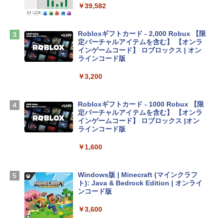
ンケース Dell NEC Lavie ASUS HP dyna
￥39,582
book Lenovo対応
￥2,952
Robloxギフトカード - 2,000 Robux 【限
定バーチャルアイテムを含む】 【オンラ
インゲームコード】 ロブロックス | オン
Apple 2026 MacBook Air M5チップ搭載
ラインコード版
13インチノートブック：AIとApple Intell
igence、13.6インチLiquid Retinaディ
￥3,200
スプレイ、24GBユニファイドメモリ、1
TB SSDストレージ、12MPセンターフレ
ームカメラ、日本語キーボード、Touch I
Robloxギフトカード - 1000 Robux 【限
D - ミッドナイト
定バーチャルアイテムを含む】 【オンラ
インゲームコード】 ロブロックス |オン
￥298,901
ラインコード版
￥1,600
【Amazon.co.jp限定】 HP ノートパソコ
ン 15-fd 15.6インチ 16GBメモリ 512GB
SSD インテル Core 5
Windows版 | Minecraft (マインクラフ
ト): Java & Bedrock Edition | オンライ
￥129,800
ンコード版
￥3,600
FMV ノートパソコン WE1-K3 (MS 365 P