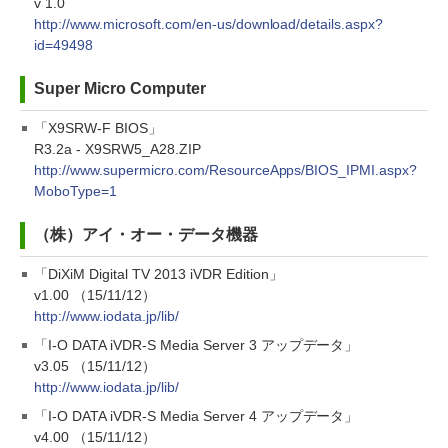
v 1.0
http://www.microsoft.com/en-us/download/details.aspx?
id=49498
Super Micro Computer
「X9SRW-F BIOS」
R3.2a - X9SRW5_A28.ZIP
http://www.supermicro.com/ResourceApps/BIOS_IPMI.aspx?
MoboType=1
（株）アイ・オー・データ機器
「DiXiM Digital TV 2013 iVDR Edition」
v1.00 （15/11/12）
http://www.iodata.jp/lib/
「I-O DATA iVDR-S Media Server 3 アップデータ」
v3.05 （15/11/12）
http://www.iodata.jp/lib/
「I-O DATA iVDR-S Media Server 4 アップデータ」
v4.00 （15/11/12）