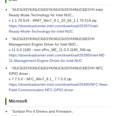
「NUC6i3SYK/NUC6i5SYK/NUC6i3SYH/NUC6i5SYH Intel
Ready Mode Technology for Intel NUC」
v 1.1.70.519 - iRMT_Win7_8.1_10_64_1.1.70.519.zip
https://downloadcenter.intel.com/download/25397/Intel-
Ready-Mode-Technology-for-Intel-NUC
「NUC6i3SYK/NUC6i5SYK/NUC6i3SYH/NUC6i5SYH
Management Engine Driver for Intel NUC」
v 11.0.0.1180 - non-vPro_ME_11.0.0.1180_SW.zip
https://downloadcenter.intel.com/download/25395/Intel-ME-
11-Management-Engine-Driver-for-Intel-NUC
「NUC6i3SYK/NUC6i5SYK/NUC6i3SYH/NUC6i5SYH NFC
GPIO driver」
v 7.7.5.0 - NFC_Win7_8.1_ 7.7.5.0.zip
https://downloadcenter.intel.com/download/25400/NFC-Near-
Field-Communication-NFC-GPIO-driver
Microsoft
「Surface Pro 4 Drivers and Firmware」