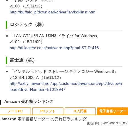
「子機インストールCD」
v1.80 （15/11/12）
http://buffalo.jp/download/driver/lan/kokiinst.html
ロジテック（株）
「LAN-GTJU3/LAN-U3H3 ドライバ for Windows」
v1.02 （15/11/09）
http://dl.logitec.co.jp/software.php?pn=LST-D-418
富士通（株）
「インテル ラピッド ストレージ テクノロジー Windows 8」
v 12.8.4.1000-A （15/11/12）
http://azby.fmworld.net/app/customer/driversearch/pc/drvdown
load?driverNumber=E1019947
Amazon 売れ筋ランキング
ノートPC
PCソフト
IT入門書
電子書籍リーダー
Amazon 電子書籍リーダー の売れ筋ランキング
更新日時：2026/08/09 18:05