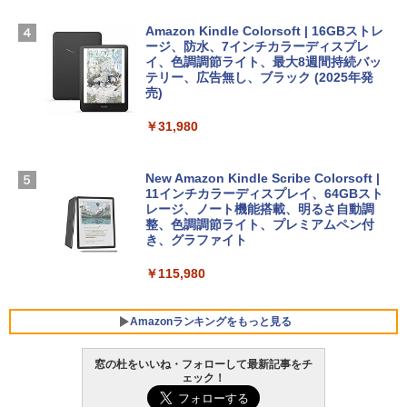
Microsoft Office Home & Business 202
￥278,800
ズ (はぴーイラストLabo)
4(最新 永続版)|オンラインコード版|Wind
ows11、10/mac対応|PC2台
Amazon Kindle Colorsoft | 16GBストレ
￥480
ージ、防水、7インチカラーディスプレ
【Amazon.co.jp限定】 HP ノートパソコ
イ、色調調節ライト、最大8週間持続バッ
￥39,582
ン 15-fd 15.6インチ 16GBメモリ 512GB
テリー、広告無し、ブラック (2025年発
SSD インテル Core 5
売)
FM TOWNS ハイパー・カタログ: 本体ハ
ードウェア・市販ソフトウェアのパーフ
Windows版 | Minecraft (マインクラフ
￥129,800
￥31,980
ェクトリストと最新エミュレータ紹介
ト): Java & Bedrock Edition | オンライ
ンコード版
￥1,600
FMV ノートパソコン WE1-K3 (MS 365 P
New Amazon Kindle Scribe Colorsoft |
￥3,600
ersonal/Copilotキー搭載/Win 11/15.6型/
11インチカラーディスプレイ、64GBスト
Core i5/16GB/SSD 512GB/ホワイト) FM
レージ、ノート機能搭載、明るさ自動調
VWK3E15W_AZ
整、色調調節ライト、プレミアムペン付
き、グラファイト
￥139,880
￥115,980
Amazonランキングをもっと見る
窓の杜をいいね・フォローして最新記事をチ
ェック！