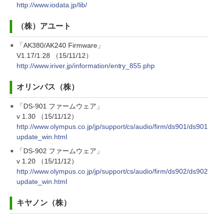
http://www.iodata.jp/lib/
（株）アユート
「AK380/AK240 Firmware」
V1.17/1.28 （15/11/12）
http://www.iriver.jp/information/entry_855.php
オリンパス（株）
「DS-901 ファームウェア」
v 1.30 （15/11/12）
http://www.olympus.co.jp/jp/support/cs/audio/firm/ds901/ds901
update_win.html
「DS-902 ファームウェア」
v 1.20 （15/11/12）
http://www.olympus.co.jp/jp/support/cs/audio/firm/ds902/ds902
update_win.html
キヤノン（株）