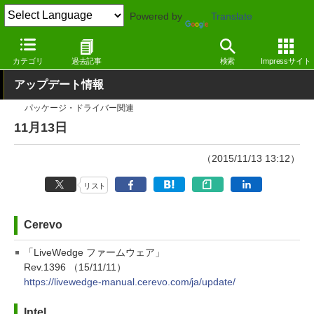
Powered by
Translate
窓の杜
その他の話題
トピック
アップデート
カテゴリ
過去記事
検索
Impressサイト
アップデート情報
パッケージ・ドライバー関連
11月13日
（2015/11/13 13:12）
リスト
Cerevo
「LiveWedge ファームウェア」
Rev.1396 （15/11/11）
https://livewedge-manual.cerevo.com/ja/update/
Intel