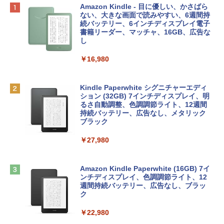
Apple 2026 MacBook Neo A18 Proチッ
Robloxギフトカード - 800 Robux 【限
生成AIパスポート公式テキスト 第４版
Amazon Kindle - 目に優しい、かさばら
プ搭載13インチノートブック：AIとAppl
定バーチャルアイテムを含む】 【オンラ
ない、大きな画面で読みやすい、6週間持
e Intelligenceのために設計、Liquid Ret
インゲームコード】 ロブロックス | オン
続バッテリー、6インチディスプレイ電子
￥1,766
inaディスプレイ、8GBユニファイドメモ
ラインコード版
書籍リーダー、マッチャ、16GB、広告な
リ、256GB SSDストレージ、1080p Fac
し
eTime HDカメラ - インディゴ
￥1,300
￥16,980
￥113,748
1冊ですべて身につくHTML & CSSとWe
bデザイン入門講座［第2版］
Robloxギフトカード - 1000 Robux 【限
定バーチャルアイテムを含む】 【オンラ
Kindle Paperwhite シグニチャーエディ
tomtoc 360°保護 15.6 16インチ パソコ
インゲームコード】 ロブロックス |オン
ション (32GB) 7インチディスプレイ、明
￥1,292
ンケース Dell NEC Lavie ASUS HP dyna
ラインコード版
るさ自動調整、色調調節ライト、12週間
book Lenovo対応
持続バッテリー、広告なし、メタリック
ブラック
￥1,600
￥2,952
ClaudeCode いちばんやさしい 教科書:
￥27,980
非エンジニア 初心者 素人 でも安心 使い
方 マニュアル AI副業にもコンテンツ作成
Robloxギフトカード - 2,000 Robux 【限
にもKindle出版にも！ 非エンジニアのた
Apple 2026 MacBook Air M5チップ搭載
定バーチャルアイテムを含む】 【オンラ
めのAIコーディング入門シリーズ
13インチノートブック：AIとApple Intell
インゲームコード】 ロブロックス | オン
Amazon Kindle Paperwhite (16GB) 7イ
igence、13.6インチLiquid Retinaディ
ラインコード版
ンチディスプレイ、色調調節ライト、12
￥99
スプレイ、16GBユニファイドメモリ、1
週間持続バッテリー、広告なし、ブラッ
TB SSDストレージ、12MPセンターフレ
ク
￥3,200
ームカメラ、日本語キーボード、Touch I
D - ミッドナイト
￥22,980
AIイラスト表現辞典: 思い通りの絵を引き
出す プロンプトの言葉 AI画像生成シリー