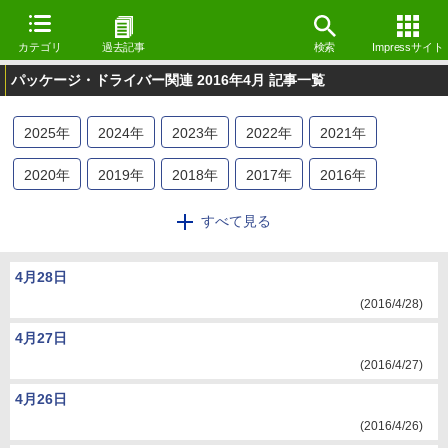
カテゴリ
過去記事
検索
Impressサイト
パッケージ・ドライバー関連 2016年4月 記事一覧
2025
年
2024
年
2023
年
2022
年
2021
年
2020
年
2019
年
2018
年
2017
年
2016
年
2015
年
2014
年
2013
年
2012
年
2011
年
すべて見る
2010
年
2009
年
4月28日
(2016/4/28)
4月27日
(2016/4/27)
4月26日
(2016/4/26)