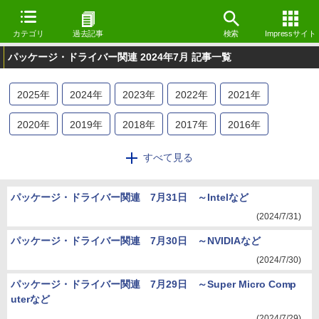
カテゴリ
過去記事
検索
Impressサイト
パッケージ・ドライバー関連 2024年7月 記事一覧
2025
年
2024
年
2023
年
2022
年
2021
年
2020
年
2019
年
2018
年
2017
年
2016
年
2015
年
2014
年
2013
年
2012
年
2011
年
すべて見る
2010
年
2009
年
パッケージ・ドライバー関連 7月31日 ～Intelなど
(2024/7/31)
パッケージ・ドライバー関連 7月30日 ～NVIDIAなど
(2024/7/30)
パッケージ・ドライバー関連 7月29日 ～Super Micro Comp
uterなど
(2024/7/29)