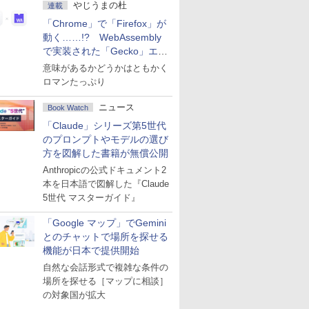
やじうまの杜
連載
「Chrome」で「Firefox」が
動く……!? WebAssembly
で実装された「Gecko」エン
ジン
意味があるかどうかはともかく
ロマンたっぷり
ニュース
Book Watch
「Claude」シリーズ第5世代
のプロンプトやモデルの選び
方を図解した書籍が無償公開
Anthropicの公式ドキュメント2
本を日本語で図解した『Claude
5世代 マスターガイド』
「Google マップ」でGemini
とのチャットで場所を探せる
機能が日本で提供開始
自然な会話形式で複雑な条件の
場所を探せる［マップに相談］
の対象国が拡大