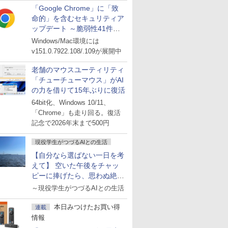
「Google Chrome」に「致
命的」を含むセキュリティア
ップデート ～脆弱性41件に
対処
Windows/Mac環境には
v151.0.7922.108/.109が展開中
老舗のマウスユーティリティ
「チューチューマウス」がAI
の力を借りて15年ぶりに復活
64bit化、Windows 10/11、
「Chrome」も走り回る。復活
記念で2026年末まで500円
現役学生がつづるAIとの生活
【自分なら選ばない一日を考
えて】 空いた午後をチャッ
ピーに捧げたら、思わぬ絶景
に出会った話
～現役学生がつづるAIとの生活
本日みつけたお買い得
連載
情報