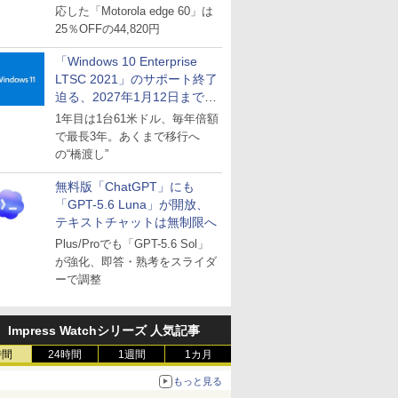
応した「Motorola edge 60」は
25％OFFの44,820円
「Windows 10 Enterprise
LTSC 2021」のサポート終了
迫る、2027年1月12日まで
～ESUは9月1日から販売
1年目は1台61米ドル、毎年倍額
で最長3年。あくまで移行へ
の“橋渡し”
無料版「ChatGPT」にも
「GPT-5.6 Luna」が開放、
テキストチャットは無制限へ
Plus/Proでも「GPT-5.6 Sol」
が強化、即答・熟考をスライダ
ーで調整
Impress Watchシリーズ 人気記事
時間
24時間
1週間
1カ月
もっと見る