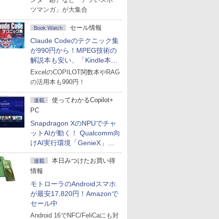
ツマンガ」が大集合
セール情報
Book Watch
Claude Codeのテクニック集
が990円から！MPEG技術の
解説本も安い、「Kindle本サ
マーセール」第2弾開始！
ExcelのCOPILOT関数本やRAG
の活用本も990円！
使ってわかるCopilot+
連載
PC
Snapdragon XのNPUでチャ
ットAIが動く！ Qualcomm向
けAI実行環境「GenieX」を
試してみた
本日みつけたお買い得
連載
情報
モトローラのAndroidスマホ
が最安17,820円！Amazonで
セール中
Android 16でNFC/FeliCaにも対