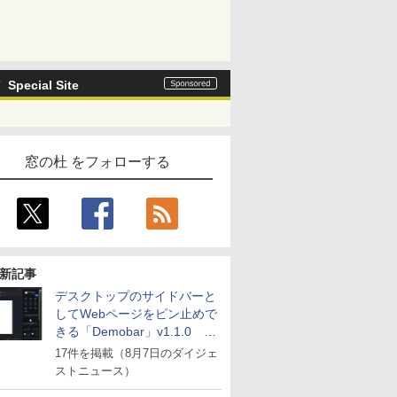
Special Site
窓の杜 をフォローする
新記事
デスクトップのサイドバーと
してWebページをピン止めで
きる「Demobar」v1.1.0 ほ
か
17件を掲載（8月7日のダイジェ
ストニュース）