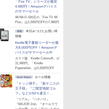
「Fire TV」シリーズが最安
4,980円！Amazonデバイス
のサマーセール
4K/Wi-Fi 6対応の「Fire TV 4K
Plus」は2,000円OFFの7,980円
本日みつけたお買い得
連載
情報
Kindle電子書籍リーダーが最
大8,000円OFF！Amazonデ
バイスがサマーセール中
カラー版「Kindle Colorsoft」が
31,980円。「Kindle
Paperwhite」は5,000円OFF
セール情報
Book Watch
『ドッジ弾子』『新テニスの
王子様』『二階堂地獄ゴル
フ』などが50％還元！
Amazonマンガ週末セール
『リアル』『ハナバス』
『MAJOR 2nd』『オールラウ
ンダー廻』など「アツいスポー