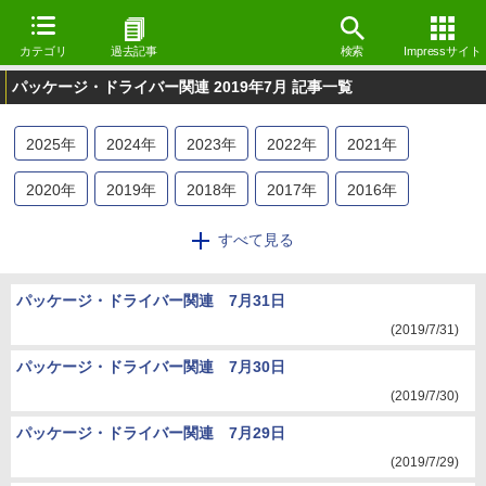
カテゴリ
過去記事
検索
Impressサイト
パッケージ・ドライバー関連 2019年7月 記事一覧
2025
年
2024
年
2023
年
2022
年
2021
年
2020
年
2019
年
2018
年
2017
年
2016
年
2015
年
2014
年
2013
年
2012
年
2011
年
すべて見る
2010
年
2009
年
パッケージ・ドライバー関連 7月31日
(2019/7/31)
パッケージ・ドライバー関連 7月30日
(2019/7/30)
パッケージ・ドライバー関連 7月29日
(2019/7/29)