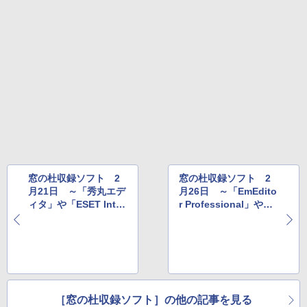
テリー、広告無し、ブラック (2025年発
売)
￥39,980
New Amazon Kindle Scribe Colorsoft |
11インチカラーディスプレイ、64GBスト
レージ、ノート機能搭載、明るさ自動調
整、色調調節ライト、プレミアムペン付
き、グラファイト
￥115,980
窓の杜収録ソフト 2
窓の杜収録ソフト 2
月21日 ～「秀丸エデ
月26日 ～「EmEdito
ィタ」や「ESET Inter
r Professional」や
net Security」など
「GIMP for Window
s」など
［窓の杜収録ソフト］の他の記事を見る