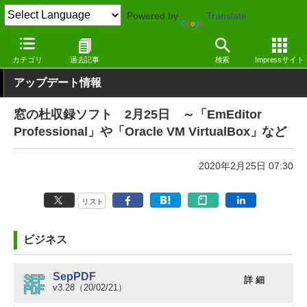
Powered by
Translate
窓の杜
その他の話題
トピック
アップデート
カテゴリ
過去記事
検索
Impressサイト
アップデート情報
窓の杜収録ソフト 2月25日 ～「EmEditor
Professional」や「Oracle VM VirtualBox」など
2020年2月25日 07:30
リスト
ビジネス
SepPDF
詳 細
v3.28（20/02/21）