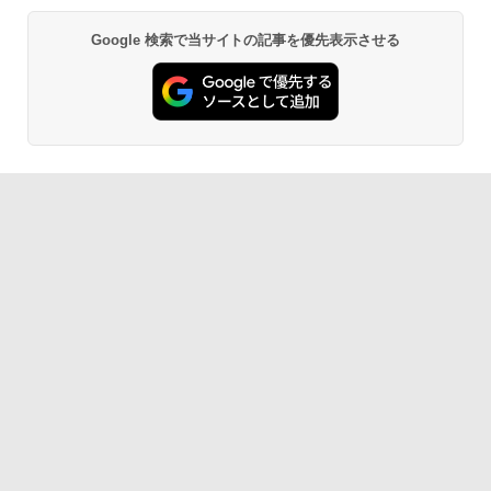
￥27,980
Google 検索で当サイトの記事を優先表示させる
Amazon Kindle - 目に優しい、かさばら
ない、大きな画面で読みやすい、6週間持
続バッテリー、6インチディスプレイ電子
書籍リーダー、ブラック、16GB、広告な
し
￥19,980
Kindle Paperwhite シグニチャーエディ
ション (32GB) 7インチディスプレイ、明
るさ自動調整、色調調節ライト、12週間
持続バッテリー、広告なし、メタリック
ブラック
￥32,980
Amazon Kindle Colorsoft | 16GBストレ
ージ、防水、7インチカラーディスプレ
イ、色調調節ライト、最大8週間持続バッ