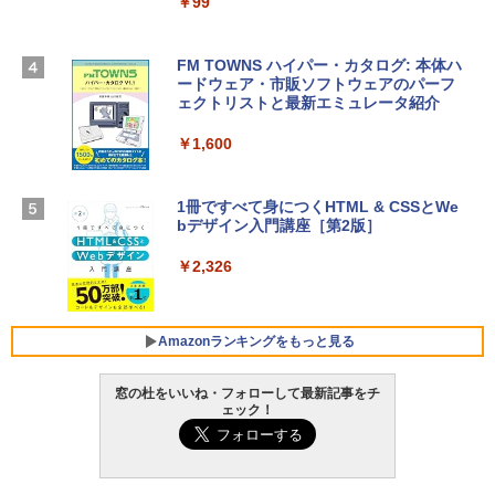
igence、13.6インチLiquid Retinaディ
￥99
スプレイ、24GBユニファイドメモリ、1
TB SSDストレージ、12MPセンターフレ
Robloxギフトカード - 2,000 Robux 【限
ームカメラ、日本語キーボード、Touch I
FM TOWNS ハイパー・カタログ: 本体ハ
定バーチャルアイテムを含む】 【オンラ
D - スカイブルー
ードウェア・市販ソフトウェアのパーフ
インゲームコード】 ロブロックス | オン
ェクトリストと最新エミュレータ紹介
ラインコード版
￥298,901
￥1,600
￥3,200
【Amazon.co.jp限定】 HP ノートパソコ
ン 15-fd 15.6インチ 16GBメモリ 512GB
1冊ですべて身につくHTML & CSSとWe
Robloxギフトカード - 1000 Robux 【限
SSD インテル Core 5
bデザイン入門講座［第2版］
定バーチャルアイテムを含む】 【オンラ
インゲームコード】 ロブロックス |オン
￥129,800
ラインコード版
￥2,326
￥1,600
FMV ノートパソコン WE1-K3 (MS 365 P
ersonal/Copilotキー搭載/Win 11/15.6型/
Amazonランキングをもっと見る
Core i5/16GB/SSD 512GB/ホワイト) FM
VWK3E15W_AZ
窓の杜をいいね・フォローして最新記事をチ
ェック！
￥119,800
Amazon Kindle Paperwhite (16GB) 7イ
ンチディスプレイ、色調調節ライト、12
週間持続バッテリー、広告なし、ブラッ
ク