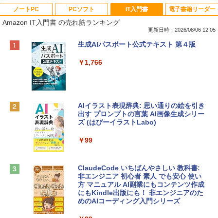
ノートPC
PCソフト
IT入門書
電子書籍リーダー
Amazon IT入門書 の売れ筋ランキング
更新日時：2026/08/06 12:05
Apple 2026 MacBook Neo A18 Proチッ
Xbox プリペイドカード 10,000円 デジタ
生成AIパスポート公式テキスト 第４版
プ搭載13インチノートブック：AIとAppl
ルコード 【旧 Xbox ギフトカード】 [オ
e Intelligenceのために設計、Liquid Ret
ンラインコード]
￥1,766
inaディスプレイ、8GBユニファイドメモ
リ、512GB SSDストレージ、1080p Fac
￥10,000
eTime HDカメラ、Touch ID - インディ
ゴ
AIイラスト表現辞典: 思い通りの絵を引き
Robloxギフトカード - 800 Robux 【限
￥137,800
出す プロンプトの言葉 AI画像生成シリー
定バーチャルアイテムを含む】 【オンラ
ズ (はぴーイラストLabo)
インゲームコード】 ロブロックス | オン
ラインコード版
tomtoc 360°保護 15.6 16インチ パソコ
￥99
ンケース Dell NEC Lavie ASUS HP dyna
￥1,300
book Lenovo対応
ClaudeCode いちばんやさしい 教科書:
￥2,952
非エンジニア 初心者 素人 でも安心 使い
Microsoft Office Home & Business 202
方 マニュアル AI副業にもコンテンツ作成
4(最新 永続版)|オンラインコード版|Wind
にもKindle出版にも！ 非エンジニアのた
ows11、10/mac対応|PC2台
めのAIコーディング入門シリーズ
Apple 2026 MacBook Air M5チップ搭載
13インチノートブック：AIとApple Intell
￥39,582