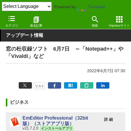
Powered by
Translate
窓の杜
その他の話題
トピック
アップデート
カテゴリ
過去記事
検索
Impressサイト
アップデート情報
窓の杜収録ソフト 6月7日 ～「Notepad++」や
「Vivaldi」など
2022年6月7日 07:30
リスト
ビジネス
EmEditor Professional（32bit
詳 細
版）（ストアアプリ版）
v21.7.2.0
インストールアプリ