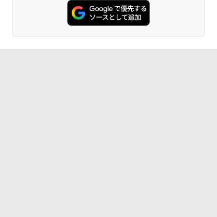
Amazon Kindle - 目に優しい、かさばら
ない、大きな画面で読みやすい、6週間持
続バッテリー、6インチディスプレイ電子
書籍リーダー、ブラック、16GB、広告な
し
￥19,980
Kindle Paperwhite シグニチャーエディ
ション (32GB) 7インチディスプレイ、明
るさ自動調整、色調調節ライト、12週間
持続バッテリー、広告なし、メタリック
ブラック
￥32,980
Amazon Kindle Colorsoft | 16GBストレ
ージ、防水、7インチカラーディスプレ
イ、色調調節ライト、最大8週間持続バッ
テリー、広告無し、ブラック (2025年発
売)