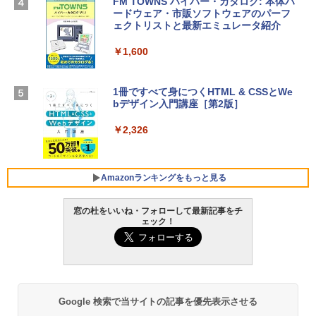
FM TOWNS ハイパー・カタログ: 本体ハ
Robloxギフトカード - 1000 Robux 【限
D - ミッドナイト
ードウェア・市販ソフトウェアのパーフ
定バーチャルアイテムを含む】 【オンラ
ェクトリストと最新エミュレータ紹介
インゲームコード】 ロブロックス |オン
￥314,800
ラインコード版
￥1,600
￥1,600
【Amazon.co.jp限定】 HP ノートパソコ
ン 15-fd 15.6インチ 16GBメモリ 512GB
1冊ですべて身につくHTML & CSSとWe
SSD インテル Core 5
bデザイン入門講座［第2版］
Microsoft Office Home 2024(最新 永続
版)|オンラインコード版|Windows11、1
￥129,800
0/mac対応|PC2台
￥2,326
￥37,224
FMV ノートパソコン WE1-K3 (MS 365 P
ersonal/Copilotキー搭載/Win 11/15.6型/
Amazonランキングをもっと見る
Core i5/16GB/SSD 512GB/ホワイト) FM
VWK3E15W_AZ
窓の杜をいいね・フォローして最新記事をチ
ェック！
￥119,800
Amazon Kindle Paperwhite (16GB) 7イ
ンチディスプレイ、色調調節ライト、12
週間持続バッテリー、広告なし、ブラッ
ク
￥27,980
Google 検索で当サイトの記事を優先表示させる