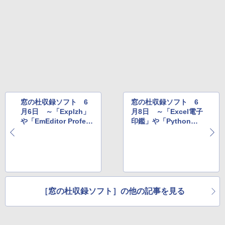
￥39,980
New Amazon Kindle Scribe Colorsoft |
11インチカラーディスプレイ、64GBスト
レージ、ノート機能搭載、明るさ自動調
整、色調調節ライト、プレミアムペン付
き、グラファイト
￥115,980
窓の杜収録ソフト 6
窓の杜収録ソフト 6
月6日 ～「Explzh」
月8日 ～「Excel電子
や「EmEditor Profes
印鑑」や「Python」
sional」など
など
［窓の杜収録ソフト］の他の記事を見る