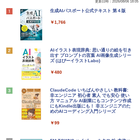
更新日時：2026/08/06 18:05
Apple 2026 MacBook Neo A18 Proチッ
Robloxギフトカード - 800 Robux 【限
生成AIパスポート公式テキスト 第４版
プ搭載13インチノートブック：AIとAppl
定バーチャルアイテムを含む】 【オンラ
e Intelligenceのために設計、Liquid Ret
インゲームコード】 ロブロックス | オン
￥1,766
inaディスプレイ、8GBユニファイドメモ
ラインコード版
リ、512GB SSDストレージ、1080p Fac
eTime HDカメラ、Touch ID - インディ
￥1,300
ゴ
AIイラスト表現辞典: 思い通りの絵を引き
￥137,800
出す プロンプトの言葉 AI画像生成シリー
Microsoft Office Home & Business 202
ズ (はぴーイラストLabo)
4(最新 永続版)|オンラインコード版|Wind
ows11、10/mac対応|PC2台
tomtoc 360°保護 15.6 16インチ パソコ
￥480
ンケース Dell NEC Lavie ASUS HP dyna
￥39,582
book Lenovo対応
ClaudeCode いちばんやさしい 教科書:
￥2,952
非エンジニア 初心者 素人 でも安心 使い
Robloxギフトカード - 2,000 Robux 【限
方 マニュアル AI副業にもコンテンツ作成
定バーチャルアイテムを含む】 【オンラ
にもKindle出版にも！ 非エンジニアのた
インゲームコード】 ロブロックス | オン
めのAIコーディング入門シリーズ
Apple 2026 MacBook Air M5チップ搭載
ラインコード版
13インチノートブック：AIとApple Intell
igence、13.6インチLiquid Retinaディ
￥99
￥3,200
スプレイ、24GBユニファイドメモリ、1
TB SSDストレージ、12MPセンターフレ
ームカメラ、日本語キーボード、Touch I