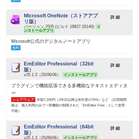
Microsoft OneNote（ストアアプ
詳 細
リ版）
バージョン 2505 (ビルド 18827.20140)
イ
ンストールアプリ
Microsoft公式のデジタルノートアプリ
無料
EmEditor Professional（32bit
詳 細
版）
v25.1.3（25/06/06）
インストールアプリ
プラグインで機能拡張できる多機能なテキストエディタ
ー
シェアウェア
年額7,200円（2年目以降は初年度の75%）など （試用期間
後は、個人利用のみで一部機能の制限された「EmEditor Free」として使用
可能）
EmEditor Professional（64bit
詳 細
版）
v25.1.3（25/06/06）
インストールアプリ