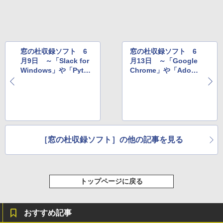
レージ、ノート機能搭載、明るさ自動調
整、色調調節ライト、プレミアムペン付
き、グラファイト
￥115,980
窓の杜収録ソフト 6
窓の杜収録ソフト 6
月9日 ～「Slack for
月13日 ～「Google
Windows」や「Pytho
Chrome」や「Adobe
n」など
Acrobat Reader DC」
など
［窓の杜収録ソフト］の他の記事を見る
トップページに戻る
おすすめ記事