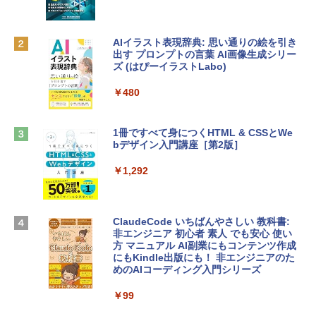
リ、512GB SSDストレージ、1080p Fac
eTime HDカメラ、Touch ID - インディ
￥1,300
ゴ
AIイラスト表現辞典: 思い通りの絵を引き
￥137,800
出す プロンプトの言葉 AI画像生成シリー
Robloxギフトカード - 1000 Robux 【限
ズ (はぴーイラストLabo)
定バーチャルアイテムを含む】 【オンラ
インゲームコード】 ロブロックス |オン
tomtoc 360°保護 15.6 16インチ パソコ
ラインコード版
￥480
ンケース Dell NEC Lavie ASUS HP dyna
book Lenovo対応
￥1,600
1冊ですべて身につくHTML & CSSとWe
￥2,952
bデザイン入門講座［第2版］
Microsoft Office Home & Business 202
4(最新 永続版)|オンラインコード版|Wind
￥1,292
Apple 2026 MacBook Air M5チップ搭載
ows11、10/mac対応|PC2台
13インチノートブック：AIとApple Intell
igence、13.6インチLiquid Retinaディ
￥39,582
スプレイ、16GBユニファイドメモリ、51
ClaudeCode いちばんやさしい 教科書:
2GB SSDストレージ、12MPセンターフ
非エンジニア 初心者 素人 でも安心 使い
レームカメラ、日本語キーボード、Touc
方 マニュアル AI副業にもコンテンツ作成
Robloxギフトカード - 2,000 Robux 【限
h ID - ミッドナイト
にもKindle出版にも！ 非エンジニアのた
定バーチャルアイテムを含む】 【オンラ
めのAIコーディング入門シリーズ
インゲームコード】 ロブロックス | オン
￥224,800
ラインコード版
￥99
￥3,200