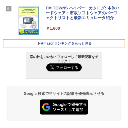
【Amazon.co.jp限定】 HP ノートパソコ
ン 15-fd 15.6インチ 16GBメモリ 512GB
FM TOWNS ハイパー・カタログ: 本体ハ
SSD インテル Core 5
ードウェア・市販ソフトウェアのパーフ
Windows版 | Minecraft (マインクラフ
ェクトリストと最新エミュレータ紹介
ト): Java & Bedrock Edition | オンライ
￥129,800
ンコード版
￥1,600
￥3,600
FMV ノートパソコン WE1-K3 (MS 365 P
ersonal/Copilotキー搭載/Win 11/15.6型/
Amazonランキングをもっと見る
Core i5/16GB/SSD 512GB/ホワイト) FM
VWK3E15W_AZ
窓の杜をいいね・フォローして最新記事をチ
ェック！
￥139,880
Amazon Kindle - 目に優しい、かさばら
ない、大きな画面で読みやすい、6週間持
続バッテリー、6インチディスプレイ電子
書籍リーダー、マッチャ、16GB、広告な
し
Google 検索で当サイトの記事を優先表示させる
￥16,980
Kindle Paperwhite シグニチャーエディ
ション (32GB) 7インチディスプレイ、明
るさ自動調整、色調調節ライト、12週間
持続バッテリー、広告なし、メタリック