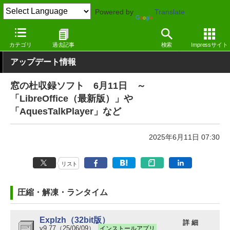
Powered by
Translate
窓の杜
その他の話題
トピック
アップデート
カテゴリ
過去記事
検索
Impressサイト
アップデート情報
窓の杜収録ソフト 6月11日 ～
「LibreOffice（最新版）」や
「AquesTalkPlayer」など
2025年6月11日 07:30
リスト
圧縮・解凍・ランタイム
Explzh（32bit版）
詳 細
v9.77（25/06/09）
インストールアプリ