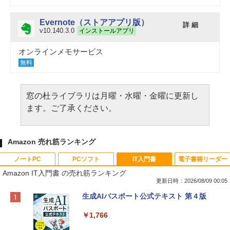
Evernote（ストアアプリ版）
詳 細
v10.140.3.0
インストールアプリ
オンラインメモサービス
無料
窓の杜ライブラリは月曜・水曜・金曜に更新し
ます。ご了承ください。
Amazon 売れ筋ランキング
ノートPC
PCソフト
IT入門書
電子書籍リーダー
Amazon IT入門書 の売れ筋ランキング
更新日時：2026/08/09 00:05
Apple 2026 MacBook Neo A18 Proチッ
Robloxギフトカード - 800 Robux 【限
生成AIパスポート公式テキスト 第４版
プ搭載13インチノートブック：AIとAppl
定バーチャルアイテムを含む】 【オンラ
e Intelligenceのために設計、Liquid Ret
インゲームコード】 ロブロックス | オン
￥1,766
inaディスプレイ、8GBユニファイドメモ
ラインコード版