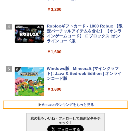
13インチノートブック：AIとApple Intell
igence、13.6インチLiquid Retinaディ
￥3,200
スプレイ、24GBユニファイドメモリ、1
TB SSD、12MPセンターフレームカメ
ラ、Touch ID - ミッドナイト + 3年延長
Robloxギフトカード - 1000 Robux 【限
AppleCare+ for 13インチMacBook Air
定バーチャルアイテムを含む】 【オンラ
(M5)|ダウンロード版
インゲームコード】 ロブロックス |オン
ラインコード版
￥347,600
￥1,600
【Amazon.co.jp限定】 HP ノートパソコ
ン 15-fd 15.6インチ 16GBメモリ 512GB
Windows版 | Minecraft (マインクラフ
SSD インテル Core 5
ト): Java & Bedrock Edition | オンライ
ンコード版
￥129,800
￥3,600
FMV ノートパソコン WE1-K3 (MS 365 P
ersonal/Copilotキー搭載/Win 11/15.6型/
Amazonランキングをもっと見る
Core i5/16GB/SSD 512GB/ホワイト) FM
VWK3E15W_AZ
窓の杜をいいね・フォローして最新記事をチ
ェック！
￥123,400
生成AIパスポート公式テキスト 第４版
Amazon Kindle Paperwhite (16GB) 7イ