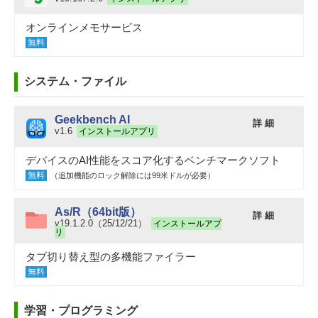
オンラインメモサービス
無料
システム・ファイル
Geekbench AI
詳 細
v1.6
インストールアプリ
デバイスのAI性能をスコア化するベンチマークソフト
無料
（追加機能のロック解除には99米ドルが必要）
As/R（64bit版）
詳 細
v19.1.2.0（25/12/21）
インストールアプ
リ
タブ切り替え型の多機能ファイラー
無料
学習・プログラミング