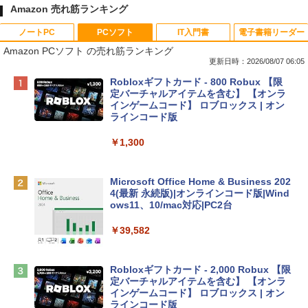
Amazon 売れ筋ランキング
ノートPC
PCソフト
IT入門書
電子書籍リーダー
Amazon PCソフト の売れ筋ランキング
更新日時：2026/08/07 06:05
Apple 2026 MacBook Neo A18 Proチッ
Robloxギフトカード - 800 Robux 【限
プ搭載13インチノートブック：AIとAppl
定バーチャルアイテムを含む】 【オンラ
e Intelligence、Liquid Retinaディスプ
インゲームコード】 ロブロックス | オン
レイ、8GBメモリ、512GB SSD、1080p
ラインコード版
FaceTime HDカメラ、Touch ID - インデ
ィゴ + 3年延長 AppleCare+ for 13インチ
￥1,300
MacBook Neo(A18 Pro)|ダウンロード版
￥162,598
Microsoft Office Home & Business 202
4(最新 永続版)|オンラインコード版|Wind
ows11、10/mac対応|PC2台
tomtoc 360°保護 15.6 16インチ パソコ
ンケース Dell NEC Lavie ASUS HP dyna
￥39,582
book Lenovo対応
￥2,952
Robloxギフトカード - 2,000 Robux 【限
定バーチャルアイテムを含む】 【オンラ
インゲームコード】 ロブロックス | オン
Apple 2026 MacBook Air M5チップ搭載
ラインコード版