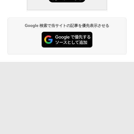
ンチディスプレイ、色調調節ライト、12
週間持続バッテリー、広告なし、ブラッ
￥1,766
ク
￥27,980
Google 検索で当サイトの記事を優先表示させる
AIイラスト表現辞典: 思い通りの絵を引き
出す プロンプトの言葉 AI画像生成シリー
Amazon Kindle - 目に優しい、かさばら
ズ (はぴーイラストLabo)
ない、大きな画面で読みやすい、6週間持
続バッテリー、6インチディスプレイ電子
書籍リーダー、ブラック、16GB、広告な
￥480
し
￥19,980
ClaudeCode いちばんやさしい 教科書:
非エンジニア 初心者 素人 でも安心 使い
方 マニュアル AI副業にもコンテンツ作成
にもKindle出版にも！ 非エンジニアのた
Kindle Paperwhite シグニチャーエディ
めのAIコーディング入門シリーズ
ション (32GB) 7インチディスプレイ、明
るさ自動調整、色調調節ライト、12週間
持続バッテリー、広告なし、メタリック
￥99
ブラック
￥32,980
1冊ですべて身につくHTML & CSSとWe
bデザイン入門講座［第2版］