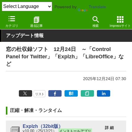
Powered by
Translate
窓の杜
その他の話題
トピック
アップデート
カテゴリ
過去記事
検索
Impressサイト
アップデート情報
窓の杜収録ソフト 12月24日 ～「Control
Panel for Twitter」「Explzh」「LibreOffice」な
ど
2025年12月24日 07:30
リスト
圧縮・解凍・ランタイム
Explzh（32bit版）
詳 細
v10.00（25/12/21）
インストールアプリ