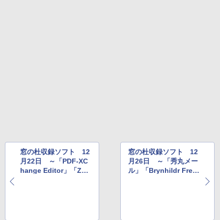
Amazon Kindle Colorsoft | 16GBストレ
￥2,326
ージ、防水、7インチカラーディスプレ
イ、色調調節ライト、最大8週間持続バッ
テリー、広告無し、ブラック (2025年発
売)
FM TOWNS ハイパー・カタログ: 本体ハ
ードウェア・市販ソフトウェアのパーフ
￥39,980
ェクトリストと最新エミュレータ紹介
￥1,600
New Amazon Kindle Scribe Colorsoft |
11インチカラーディスプレイ、64GBスト
レージ、ノート機能搭載、明るさ自動調
整、色調調節ライト、プレミアムペン付
き、グラファイト
￥115,980
窓の杜収録ソフト 12
窓の杜収録ソフト 12
月22日 ～「PDF-XC
月26日 ～「秀丸メー
hange Editor」「Zoo
ル」「Brynhildr Fre
m」「Blender」など
e」「Voice In」など