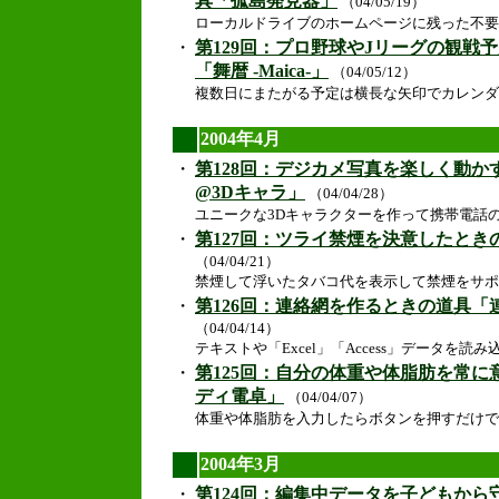
具「孤島発見器」
（04/05/19）
ローカルドライブのホームページに残った不要
・
第129回：プロ野球やJリーグの観戦
「舞暦 -Maica-」
（04/05/12）
複数日にまたがる予定は横長な矢印でカレンダ
2004年4月
・
第128回：デジカメ写真を楽しく動
@3Dキャラ」
（04/04/28）
ユニークな3Dキャラクターを作って携帯電話
・
第127回：ツライ禁煙を決意したときの道具
（04/04/21）
禁煙して浮いたタバコ代を表示して禁煙をサポ
・
第126回：連絡網を作るときの道具「
（04/04/14）
テキストや「Excel」「Access」データを
・
第125回：自分の体重や体脂肪を常
ディ電卓」
（04/04/07）
体重や体脂肪を入力したらボタンを押すだけで
2004年3月
・
第124回：編集中データを子どもか