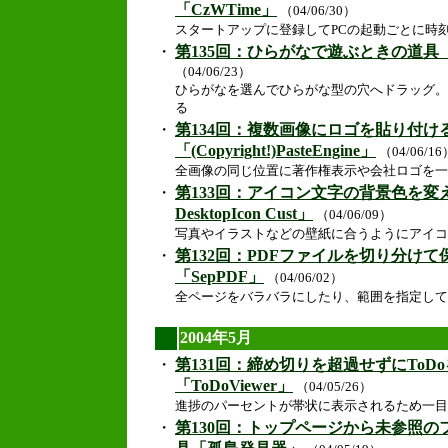
「CzWTime」
（04/06/30）
スタートアップに登録してPCの起動ごとに時
・
第135回：ひらがなで遊ぶときの道具「
（04/06/23）
ひらがなを選んでひらがな型の穴へドラッグ。
る
・
第134回：複数画像にロゴを貼り付け
「(Copyright!)PasteEngine」
（04/06/16
全画像の同じ位置に著作権表示や会社ロゴを一
・
第133回：アイコン文字の背景色を変え
DesktopIcon Cust」
（04/06/09）
写真やイラストなどの壁紙に合うようにアイコ
・
第132回：PDFファイルを切り分け
「SepPDF」
（04/06/02）
全ページをバラバラにしたり、範囲を指定して
2004年5月
・
第131回：締め切りを超過せずにToD
「ToDoViewer」
（04/05/26）
進捗のパーセントが帯状に表示されるため一目
・
第130回：トップページから未参照