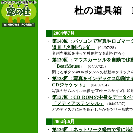
杜の道具箱 I
2004年7月
・
第140回：パソコンで写真やロゴマ
道具「名刺ビルダ」
（04/07/28）
名刺専用紙を使って独創的な名刺を作ろう
・
第139回：マウスカーソルを自動で移
「BearMouse」
（04/07/21）
閉じるボタンやOKボタンへの移動やクリック
・
第138回：写真をインデックス印刷
CDジャケット」
（04/07/14）
写真のサムネイル画像をCDケースサイズに印
・
第137回：CD-ROMの中身をデータ
「メディアステンシル」
（04/07/07）
どのディスクに何を保存したかをツリー形式で
2004年6月
・
第136回：ネットワーク経由で常に