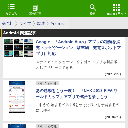
カテゴリ
過去記事
検索
Impressサイト
窓の杜
ライフ
趣味
Android
Android 関連記事
Google、「Android Auto」アプリの種類を拡
充 ～ナビゲーション・駐車場・充電スポットア
プリに対応
メディア・メッセージング以外のアプリも製品版
としてリリースできる
(2021/4/7)
やじうまの杜
あの感動をもう一度！ 「NHK 2018 FIFA ワ
ールドカップ」アプリで試合を楽しもう
これから始まるベスト8をかけた戦いを予習するの
にも便利
(2018/7/5)
やじうまの杜