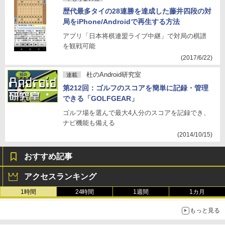
歴代最多タイの28連勝を達成した藤井四段の対
局をiPhone/Androidで再生する方法
アプリ「日本将棋連盟ライブ中継」で対局の棋譜
を観戦可能
(2017/6/22)
杜のAndroid研究室
連載
第212回：ゴルフのスコアを簡単に記録・管理
できる「GOLFGEAR」
ゴルフ場を選んで最大4人分のスコアを記録でき、
ナビ機能も備える
(2014/10/15)
おすすめ記事
アクセスランキング
1時間
24時間
1週間
1カ月
もっと見る