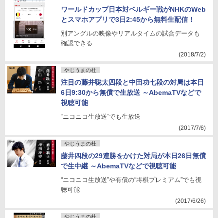
ワールドカップ日本対ベルギー戦がNHKのWeb
とスマホアプリで3日2:45から無料生配信！
別アングルの映像やリアルタイムの試合データも
確認できる
(2018/7/2)
やじうまの杜
注目の藤井聡太四段と中田功七段の対局は本日
6日9:30から無償で生放送 ～AbemaTVなどで
視聴可能
“ニコニコ生放送”でも生放送
(2017/7/6)
やじうまの杜
藤井四段の29連勝をかけた対局が本日26日無償
で生中継 ～AbemaTVなどで視聴可能
“ニコニコ生放送”や有償の“将棋プレミアム”でも視
聴可能
(2017/6/26)
やじうまの杜