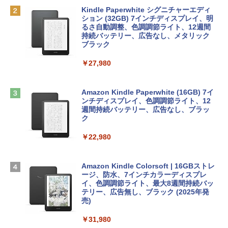
bデザイン入門講座［第2版］
Robloxギフトカード - 1000 Robux 【限
定バーチャルアイテムを含む】 【オンラ
Kindle Paperwhite シグニチャーエディ
インゲームコード】 ロブロックス |オン
ション (32GB) 7インチディスプレイ、明
￥1,292
tomtoc 360°保護 15.6 16インチ パソコ
ラインコード版
るさ自動調整、色調調節ライト、12週間
ンケース Dell NEC Lavie ASUS HP dyna
持続バッテリー、広告なし、メタリック
book Lenovo対応
ブラック
￥1,600
ClaudeCode いちばんやさしい 教科書:
￥2,952
￥27,980
非エンジニア 初心者 素人 でも安心 使い
方 マニュアル AI副業にもコンテンツ作成
Robloxギフトカード - 2,000 Robux 【限
にもKindle出版にも！ 非エンジニアのた
定バーチャルアイテムを含む】 【オンラ
めのAIコーディング入門シリーズ
Apple 2026 MacBook Air M5チップ搭載
インゲームコード】 ロブロックス | オン
Amazon Kindle Paperwhite (16GB) 7イ
13インチノートブック：AIとApple Intell
ラインコード版
ンチディスプレイ、色調調節ライト、12
￥99
igence、13.6インチLiquid Retinaディ
週間持続バッテリー、広告なし、ブラッ
スプレイ、16GBユニファイドメモリ、1
ク
￥3,200
TB SSDストレージ、12MPセンターフレ
ームカメラ、日本語キーボード、Touch I
￥22,980
AIイラスト表現辞典: 思い通りの絵を引き
D - ミッドナイト
出す プロンプトの言葉 AI画像生成シリー
Microsoft Office Home & Business 202
ズ (はぴーイラストLabo)
4(最新 永続版)|オンラインコード版|Wind
￥278,800
ows11、10/mac対応|PC2台
Amazon Kindle Colorsoft | 16GBストレ
￥480
ージ、防水、7インチカラーディスプレ
イ、色調調節ライト、最大8週間持続バッ
￥39,582
【Amazon.co.jp限定】 HP ノートパソコ
テリー、広告無し、ブラック (2025年発
ン 15-fd 15.6インチ 16GBメモリ 512GB
売)
FM TOWNS ハイパー・カタログ: 本体ハ
SSD インテル Core 5
ードウェア・市販ソフトウェアのパーフ
Windows版 | Minecraft (マインクラフ
￥31,980
ェクトリストと最新エミュレータ紹介
ト): Java & Bedrock Edition | オンライ