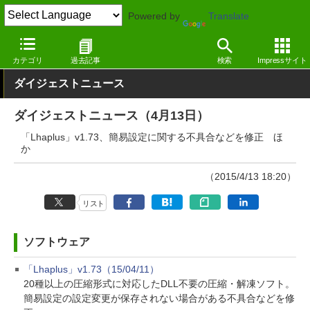
Powered by
Translate
窓の杜
その他の話題
トピック
アップデート
カテゴリ
過去記事
検索
Impressサイト
ダイジェストニュース
ダイジェストニュース（4月13日）
「Lhaplus」v1.73、簡易設定に関する不具合などを修正 ほ
か
（2015/4/13 18:20）
リスト
ソフトウェア
「Lhaplus」v1.73（15/04/11）
20種以上の圧縮形式に対応したDLL不要の圧縮・解凍ソフト。
簡易設定の設定変更が保存されない場合がある不具合などを修