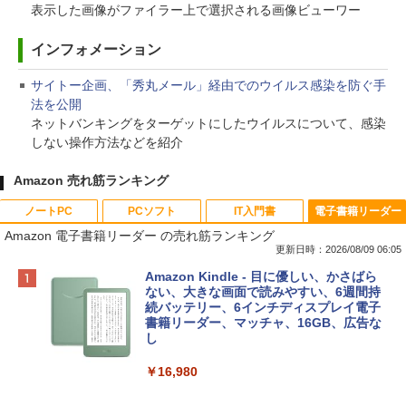
表示した画像がファイラー上で選択される画像ビューワー
インフォメーション
サイトー企画、「秀丸メール」経由でのウイルス感染を防ぐ手
法を公開
ネットバンキングをターゲットにしたウイルスについて、感染
しない操作方法などを紹介
Amazon 売れ筋ランキング
ノートPC
PCソフト
IT入門書
電子書籍リーダー
Amazon 電子書籍リーダー の売れ筋ランキング
更新日時：2026/08/09 06:05
Apple 2026 MacBook Neo A18 Proチッ
Robloxギフトカード - 800 Robux 【限
生成AIパスポート公式テキスト 第４版
Amazon Kindle - 目に優しい、かさばら
プ搭載13インチノートブック：AIとAppl
定バーチャルアイテムを含む】 【オンラ
ない、大きな画面で読みやすい、6週間持
e Intelligenceのために設計、Liquid Ret
インゲームコード】 ロブロックス | オン
続バッテリー、6インチディスプレイ電子
￥1,766
inaディスプレイ、8GBユニファイドメモ
ラインコード版
書籍リーダー、マッチャ、16GB、広告な
リ、512GB SSDストレージ、1080p Fac
し
eTime HDカメラ、Touch ID - インディ
￥1,300
ゴ
￥16,980
1冊ですべて身につくHTML & CSSとWe
￥137,800