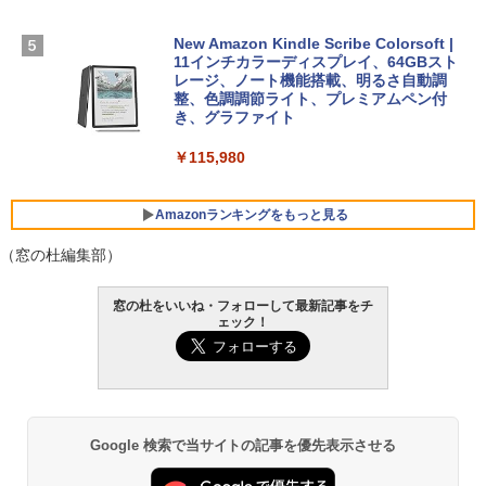
￥129,800
ンコード版
￥1,600
New Amazon Kindle Scribe Colorsoft |
￥3,600
FMV ノートパソコン WE1-K3 (MS 365 P
11インチカラーディスプレイ、64GBスト
ersonal/Copilotキー搭載/Win 11/15.6型/
レージ、ノート機能搭載、明るさ自動調
Core i5/16GB/SSD 512GB/ホワイト) FM
整、色調調節ライト、プレミアムペン付
VWK3E15W_AZ
き、グラファイト
￥139,880
￥115,980
Amazonランキングをもっと見る
（窓の杜編集部）
窓の杜をいいね・フォローして最新記事をチ
ェック！
Google 検索で当サイトの記事を優先表示させる