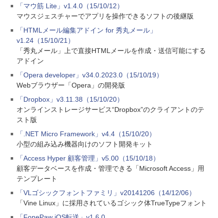
「マウ筋 Lite」v1.4.0（15/10/12）
マウスジェスチャーでアプリを操作できるソフトの後継版
「HTMLメール編集アドイン for 秀丸メール」
v1.24（15/10/21）
「秀丸メール」上で直接HTMLメールを作成・送信可能にする
アドイン
「Opera developer」v34.0.2023.0（15/10/19）
Webブラウザー「Opera」の開発版
「Dropbox」v3.11.38（15/10/20）
オンラインストレージサービス“Dropbox”のクライアントのテ
スト版
「.NET Micro Framework」v4.4（15/10/20）
小型の組み込み機器向けのソフト開発キット
「Access Hyper 顧客管理」v5.00（15/10/18）
顧客データベースを作成・管理できる「Microsoft Access」用
テンプレート
「VLゴシックフォントファミリ」v20141206（14/12/06）
「Vine Linux」に採用されているゴシック体TrueTypeフォント
「FonePaw iOS転送」v1.6.0