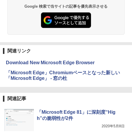
Google 検索で当サイトの記事を優先表示させる
￥16,980
ClaudeCode いちばんやさしい 教科書:
非エンジニア 初心者 素人 でも安心 使い
Robloxギフトカード - 2,000 Robux 【限
方 マニュアル AI副業にもコンテンツ作成
定バーチャルアイテムを含む】 【オンラ
にもKindle出版にも！ 非エンジニアのた
インゲームコード】 ロブロックス | オン
Kindle Paperwhite シグニチャーエディ
めのAIコーディング入門シリーズ
ラインコード版
ション (32GB) 7インチディスプレイ、明
るさ自動調整、色調調節ライト、12週間
持続バッテリー、広告なし、メタリック
￥99
￥3,200
ブラック
関連リンク
￥27,980
1冊ですべて身につくHTML & CSSとWe
Robloxギフトカード - 1000 Robux 【限
bデザイン入門講座［第2版］
定バーチャルアイテムを含む】 【オンラ
Download New Microsoft Edge Browser
インゲームコード】 ロブロックス |オン
ラインコード版
Amazon Kindle Colorsoft | 16GBストレ
￥1,292
「Microsoft Edge」Chromiumベースとなった新しい
ージ、防水、7インチカラーディスプレ
「Microsoft Edge」 - 窓の杜
イ、色調調節ライト、最大8週間持続バッ
￥1,600
テリー、広告無し、ブラック (2025年発
売)
FM TOWNS ハイパー・カタログ: 本体ハ
関連記事
ードウェア・市販ソフトウェアのパーフ
Windows版 | Minecraft (マインクラフ
￥31,980
ェクトリストと最新エミュレータ紹介
ト): Java & Bedrock Edition | オンライ
ンコード版
「Microsoft Edge 81」に深刻度“Hig
￥1,600
h”の脆弱性が2件
New Amazon Kindle Scribe Colorsoft |
￥3,600
11インチカラーディスプレイ、64GBスト
2020年5月8日
レージ、ノート機能搭載、明るさ自動調