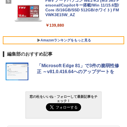
FMV ノートパソコン WE1-K3 (MS 365 P
ersonal/Copilotキー搭載/Win 11/15.6型/
Core i5/16GB/SSD 512GB/ホワイト) FM
VWK3E15W_AZ
￥139,880
Amazonランキングをもっと見る
編集部のおすすめ記事
Robloxギフトカード - 800 Robux 【限
生成AIパスポート公式テキスト 第４版
Amazon Kindle Paperwhite (16GB) 7イ
「Microsoft Edge 81」で3件の脆弱性修
定バーチャルアイテムを含む】 【オンラ
ンチディスプレイ、色調調節ライト、12
正 ～v81.0.416.64へのアップデートを
インゲームコード】 ロブロックス | オン
週間持続バッテリー、広告なし、ブラッ
￥1,766
ラインコード版
ク
￥1,300
￥22,980
窓の杜をいいね・フォローして最新記事をチ
AIイラスト表現辞典: 思い通りの絵を引き
ェック！
出す プロンプトの言葉 AI画像生成シリー
Microsoft Office Home & Business 202
Amazon Kindle - 目に優しい、かさばら
ズ (はぴーイラストLabo)
4(最新 永続版)|オンラインコード版|Wind
ない、大きな画面で読みやすい、6週間持
ows11、10/mac対応|PC2台
続バッテリー、6インチディスプレイ電子
書籍リーダー、ブラック、16GB、広告な
￥480
し
￥39,582