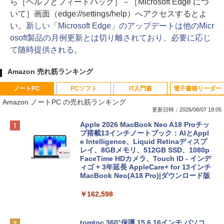
ら［ヘルプとフィードバック］－［Microsoft Edge につ
いて］画面（edge://settings/help）へアクセスするとよ
い。
新しい「Microsoft Edge」のアップデートは他のMicr
osoft製品の月例更新とは切り離されており、必要に応じ
て随時提供される
。
Amazon 売れ筋ランキング
ノートPC
PCソフト
IT入門書
電子書籍リーダー
Amazon ノートPC の売れ筋ランキング
更新日時：2026/08/07 18:05
Apple 2026 MacBook Neo A18 Proチッ
プ搭載13インチノートブック：AIとAppl
e Intelligence、Liquid Retinaディスプ
レイ、8GBメモリ、512GB SSD、1080p
FaceTime HDカメラ、Touch ID - インデ
ィゴ + 3年延長 AppleCare+ for 13インチ
MacBook Neo(A18 Pro)|ダウンロード版
￥162,598
tomtoc 360°保護 15.6 16インチ パソコ