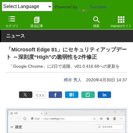
Powered by
Translate
窓の杜
セキュリティ
脆弱性
Windows
カテゴリ
過去記事
検索
Impressサイト
ニュース
「Microsoft Edge 81」にセキュリティアップデー
ト ～深刻度“High”の脆弱性を2件修正
「Google Chrome」に2日で追随、v81.0.416.68への更新を
樽井 秀人
2020年4月30日 14:37
リスト