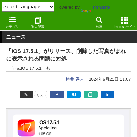
Powered by
Translate
窓の杜
セキュリティ
脆弱性
iOS
カテゴリ
過去記事
検索
Impressサイト
ニュース
「iOS 17.5.1」がリリース、削除した写真がまれ
に表示される問題に対処
「iPadOS 17.5.1」も
樽井 秀人
2024年5月21日 11:07
リスト