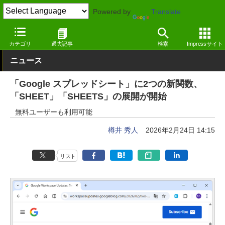
Powered by
Translate
窓の杜
オフィス・ドキュメント
オフィス
Webサービス
カテゴリ
過去記事
検索
Impressサイト
ニュース
「Google スプレッドシート」に2つの新関数、
「SHEET」「SHEETS」の展開が開始
無料ユーザーも利用可能
樽井 秀人
2026年2月24日 14:15
リスト