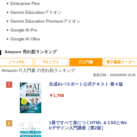
Enterprise Plus
Gemini Educationアドオン
Gemini Education Premiumアドオン
Google AI Pro
Google AI Ultra
Amazon 売れ筋ランキング
ノートPC
PCソフト
IT入門書
電子書籍リーダー
Amazon IT入門書 の売れ筋ランキング
更新日時：2026/08/09 18:05
Apple 2026 MacBook Neo A18 Proチッ
Robloxギフトカード - 800 Robux 【限
生成AIパスポート公式テキスト 第４版
プ搭載13インチノートブック：AIとAppl
定バーチャルアイテムを含む】 【オンラ
e Intelligenceのために設計、Liquid Ret
インゲームコード】 ロブロックス | オン
￥1,766
inaディスプレイ、8GBユニファイドメモ
ラインコード版
リ、256GB SSDストレージ、1080p Fac
eTime HDカメラ - インディゴ
￥1,300
￥113,748
1冊ですべて身につくHTML & CSSとWe
bデザイン入門講座［第2版］
Robloxギフトカード - 1000 Robux 【限
定バーチャルアイテムを含む】 【オンラ