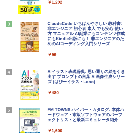
tomtoc 360°保護 15.6 16インチ パソコ
インゲームコード】 ロブロックス |オン
￥1,292
ンケース Dell NEC Lavie ASUS HP dyna
ラインコード版
book Lenovo対応
￥1,600
￥2,952
ClaudeCode いちばんやさしい 教科書:
非エンジニア 初心者 素人 でも安心 使い
方 マニュアル AI副業にもコンテンツ作成
Robloxギフトカード - 2,000 Robux 【限
にもKindle出版にも！ 非エンジニアのた
Apple 2026 MacBook Air M5チップ搭載
定バーチャルアイテムを含む】 【オンラ
めのAIコーディング入門シリーズ
13インチノートブック：AIとApple Intell
インゲームコード】 ロブロックス | オン
igence、13.6インチLiquid Retinaディ
ラインコード版
￥99
スプレイ、16GBユニファイドメモリ、1
TB SSDストレージ、12MPセンターフレ
￥3,200
ームカメラ、日本語キーボード、Touch I
D - ミッドナイト
AIイラスト表現辞典: 思い通りの絵を引き
出す プロンプトの言葉 AI画像生成シリー
Microsoft Office Home & Business 202
￥278,800
ズ (はぴーイラストLabo)
4(最新 永続版)|オンラインコード版|Wind
ows11、10/mac対応|PC2台
￥480
【Amazon.co.jp限定】 HP ノートパソコ
￥39,582
ン 15-fd 15.6インチ 16GBメモリ 512GB
SSD インテル Core 5
FM TOWNS ハイパー・カタログ: 本体ハ
ードウェア・市販ソフトウェアのパーフ
Windows版 | Minecraft (マインクラフ
￥129,800
ェクトリストと最新エミュレータ紹介
ト): Java & Bedrock Edition | オンライ
ンコード版
￥1,600