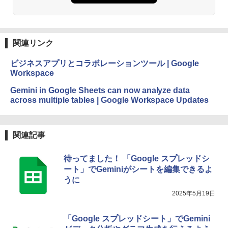
Amazon Kindle Paperwhite (16GB) 7イ
ンチディスプレイ、色調調節ライト、12
週間持続バッテリー、広告なし、ブラッ
ク
関連リンク
￥22,980
ビジネスアプリとコラボレーションツール | Google
Workspace
Amazon Kindle Colorsoft | 16GBストレ
ージ、防水、7インチカラーディスプレ
Gemini in Google Sheets can now analyze data
イ、色調調節ライト、最大8週間持続バッ
across multiple tables | Google Workspace Updates
テリー、広告無し、ブラック (2025年発
売)
￥31,980
関連記事
New Amazon Kindle Scribe Colorsoft |
待ってました！ 「Google スプレッドシ
11インチカラーディスプレイ、64GBスト
ート」でGeminiがシートを編集できるよ
レージ、ノート機能搭載、明るさ自動調
うに
整、色調調節ライト、プレミアムペン付
き、グラファイト
2025年5月19日
￥115,980
「Google スプレッドシート」でGemini