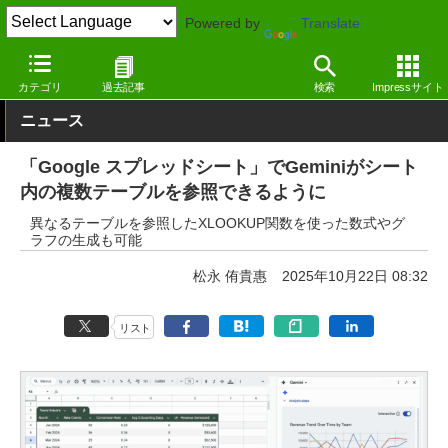
Powered by
Translate
窓の杜
生成AI
文章生成
カテゴリ
過去記事
検索
Impressサイト
ニュース
「Google スプレッドシート」でGeminiがシート
内の複数テーブルを参照できるように
異なるテーブルを参照したXLOOKUP関数を使った数式やグ
ラフの生成も可能
松永 侑貴惠
2025年10月22日 08:32
リスト