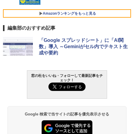
FMV ノートパソコン WE1-K3 (MS 365 P
￥3,600
ersonal/Copilotキー搭載/Win 11/15.6型/
Core i5/16GB/SSD 512GB/ホワイト) FM
Amazonランキングをもっと見る
VWK3E15W_AZ
編集部のおすすめ記事
￥139,880
Amazon Kindle - 目に優しい、かさばら
「Google スプレッドシート」に「AI関
ない、大きな画面で読みやすい、6週間持
数」導入 ～Geminiがセル内でテキスト生
続バッテリー、6インチディスプレイ電子
成や要約
書籍リーダー、マッチャ、16GB、広告な
し
￥16,980
窓の杜をいいね・フォローして最新記事をチ
ェック！
Kindle Paperwhite シグニチャーエディ
ション (32GB) 7インチディスプレイ、明
るさ自動調整、色調調節ライト、12週間
持続バッテリー、広告なし、メタリック
ブラック
Google 検索で当サイトの記事を優先表示させる
￥27,980