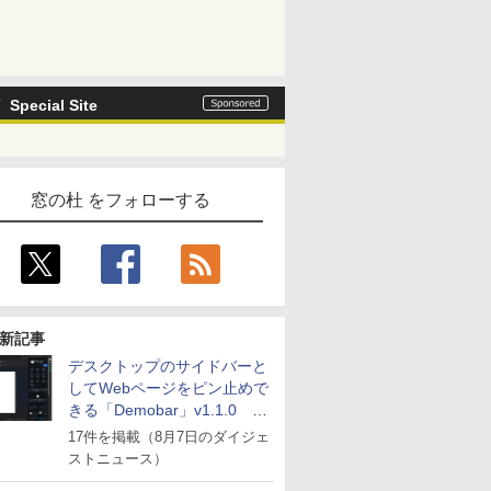
Special Site
窓の杜 をフォローする
新記事
デスクトップのサイドバーと
してWebページをピン止めで
きる「Demobar」v1.1.0 ほ
か
17件を掲載（8月7日のダイジェ
ストニュース）