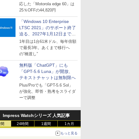
応した「Motorola edge 60」は
25％OFFの44,820円
「Windows 10 Enterprise
LTSC 2021」のサポート終了
迫る、2027年1月12日まで
～ESUは9月1日から販売
1年目は1台61米ドル、毎年倍額
で最長3年。あくまで移行へ
の“橋渡し”
無料版「ChatGPT」にも
「GPT-5.6 Luna」が開放、
テキストチャットは無制限へ
Plus/Proでも「GPT-5.6 Sol」
が強化、即答・熟考をスライダ
ーで調整
Impress Watchシリーズ 人気記事
時間
24時間
1週間
1カ月
もっと見る