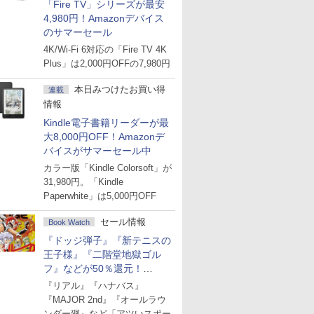
「Fire TV」シリーズが最安
4,980円！Amazonデバイス
のサマーセール
4K/Wi-Fi 6対応の「Fire TV 4K
Plus」は2,000円OFFの7,980円
本日みつけたお買い得
連載
情報
Kindle電子書籍リーダーが最
大8,000円OFF！Amazonデ
バイスがサマーセール中
カラー版「Kindle Colorsoft」が
31,980円。「Kindle
Paperwhite」は5,000円OFF
セール情報
Book Watch
『ドッジ弾子』『新テニスの
王子様』『二階堂地獄ゴル
フ』などが50％還元！
Amazonマンガ週末セール
『リアル』『ハナバス』
『MAJOR 2nd』『オールラウ
ンダー廻』など「アツいスポー