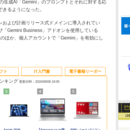
の生成AI「Gemini」のプロンプトとそれに対する応
できるようになった。
および計画リリース式ドメインに導入されてい
および「Gemini Business」アドオンを使用している
ユーザーのほか、個人アカウントで「Gemini」を有効にし
ソフト
IT入門書
電子書籍リーダー
ランキング
更新日時：2026/08/08 18:05
1
Apple 2026
【Amazon.co.jp限
FMV ノートパソコン