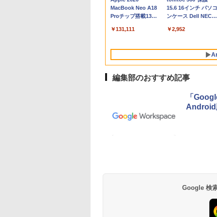
MacBook Neo A18
15.6 16インチ パソ
Proチップ搭載13イ
ンケース Dell NEC
ンチノートブック：
Lavie ASUS HP
￥131,111
￥2,952
AIとApple
dynabook Lenovo
Intelligenceのために
対応
設計、Liquid Retina
A
ディスプレイ、8GB
ユニファイドメモ
リ、512GB SSDスト
編集部のおすすめ記事
レージ、1080p
FaceTime HDカメ
「Goog
ラ、Touch ID - シル
Andro
バー
Robloxギフトカード
生成AIパスポート公
Amazon Kindle
Robloxギフトカード
AIイラスト表現辞典:
Amazon Kindle - 目
- 800 Robux 【限定
式テキスト 第４版
Paperwhite (16GB)
- 1000 Robux 【限
思い通りの絵を引き
に優しい、かさばら
バーチャルアイテム
7インチディスプレ
バーチャルアイテム
出す プロンプトの言
ない、大きな画面で
￥1,766
を含む】 【オンライ
イ、色調調節ライ
を含む】 【オンライ
葉 AI画像生成シリー
読みやすい、6週間
￥1,300
￥22,980
￥1,600
￥480
￥16,980
Google
ンゲームコード】 ロ
ト、12週間持続バッ
ンゲームコード】 ロ
ズ (はぴーイラスト
続バッテリー、6イ
ブロックス | オンラ
テリー、広告なし、
ブロックス |オンラ
Labo)
チディスプレイ電子
インコード版
ブラック
ンコード版
書籍リーダー、マッ
チャ、16GB、広告