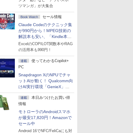
ツマンガ」が大集合
セール情報
Book Watch
Claude Codeのテクニック集
が990円から！MPEG技術の
解説本も安い、「Kindle本サ
マーセール」第2弾開始！
ExcelのCOPILOT関数本やRAG
の活用本も990円！
使ってわかるCopilot+
連載
PC
Snapdragon XのNPUでチャ
ットAIが動く！ Qualcomm向
けAI実行環境「GenieX」を
試してみた
本日みつけたお買い得
連載
情報
モトローラのAndroidスマホ
が最安17,820円！Amazonで
セール中
Android 16でNFC/FeliCaにも対