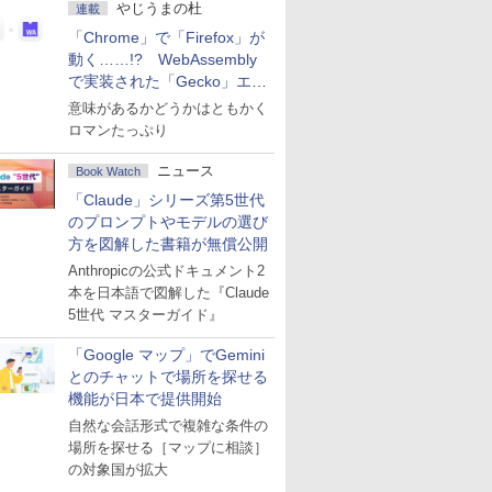
やじうまの杜
連載
「Chrome」で「Firefox」が
動く……!? WebAssembly
で実装された「Gecko」エン
ジン
意味があるかどうかはともかく
ロマンたっぷり
ニュース
Book Watch
「Claude」シリーズ第5世代
のプロンプトやモデルの選び
方を図解した書籍が無償公開
Anthropicの公式ドキュメント2
本を日本語で図解した『Claude
5世代 マスターガイド』
「Google マップ」でGemini
とのチャットで場所を探せる
機能が日本で提供開始
自然な会話形式で複雑な条件の
場所を探せる［マップに相談］
の対象国が拡大