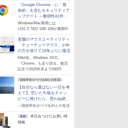
「Google Chrome」に「致
命的」を含むセキュリティア
ップデート ～脆弱性41件に
対処
Windows/Mac環境には
v151.0.7922.108/.109が展開中
老舗のマウスユーティリティ
「チューチューマウス」がAI
の力を借りて15年ぶりに復活
64bit化、Windows 10/11、
「Chrome」も走り回る。復活
記念で2026年末まで500円
現役学生がつづるAIとの生活
【自分なら選ばない一日を考
えて】 空いた午後をチャッ
ピーに捧げたら、思わぬ絶景
に出会った話
～現役学生がつづるAIとの生活
本日みつけたお買い得
連載
情報