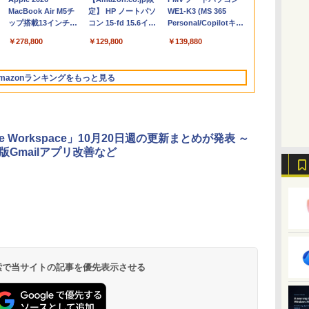
コ
MacBook Air M5チ
定】 HP ノートパソ
WE1-K3 (MS 365
ップ搭載13インチノ
コン 15-fd 15.6イン
Personal/Copilotキー
ートブック：AIと
チ 16GBメモリ
搭載/Win 11/15.6
￥278,800
￥129,800
￥139,880
Apple Intelligence、
512GB SSD インテ
型/Core i5/16GB/SSD
13.6インチLiquid
ル Core 5
512GB/ホワイト)
Retinaディスプレ
FMVWK3E15W_AZ
mazonランキングをもっと見る
イ、16GBユニファイ
ドメモリ、1TB SSD
ストレージ、12MPセ
ンターフレームカメ
ラ、日本語キーボー
le Workspace」10月20日週の更新まとめが発表 ～
ド、Touch ID - ミッ
id版Gmailアプリ改善など
ドナイト
Microsoft Office
ClaudeCode いちば
Kindle Paperwhite
Robloxギフトカード
1冊ですべて身につく
Amazon Kindle
Windows版 |
FM TOWNS ハイパ
New Amazon Kindle
定
Home & Business
んやさしい 教科書:
シグニチャーエディ
- 2,000 Robux 【限
HTML & CSSとWeb
Colorsoft | 16GBス
Minecraft (マインクラ
ー・カタログ: 本体ハ
Scribe Colorsoft | 11
2024(最新 永続版)|オ
非エンジニア 初心者
ション (32GB) 7イン
定バーチャルアイテ
デザイン入門講座
トレージ、防水、7イ
フト): Java & Bedrock
ードウェア・市販ソフ
インチカラーディスプ
持
ンラインコード
素人 でも安心 使い方
チディスプレイ、明
ムを含む】 【オンラ
［第2版］
ンチカラーディスプ
Edition | オンラインコ
トウェアのパーフェク
レイ、64GBストレー
￥39,582
￥99
￥27,980
￥3,200
￥1,292
￥31,980
￥3,600
￥1,600
￥115,980
 検索で当サイトの記事を優先表示させる
ン
版|Windows11、
マニュアル AI副業に
るさ自動調整、色調
インゲームコード】
レイ、色調調節ライ
ード版
トリストと最新エミュ
ジ、ノート機能搭載、
イ
10/mac対応|PC2台
もコンテンツ作成に
調節ライト、12週間
ロブロックス | オン
ト、最大8週間持続バ
レータ紹介
明るさ自動調整、色調
もKindle出版にも！
持続バッテリー、広
ラインコード版
ッテリー、広告無
調節ライト、プレミア
な
非エンジニアのため
告なし、メタリック
し、ブラック (2025
ムペン付き、グラファ