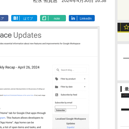
松永 侑貴惠
2024年4月30日 16:38
ェア
はてブ
note
LinkedIn
最