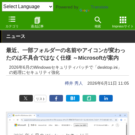
Powered by
Translate
窓の杜
システム・ファイル
ファイル
Windows
カテゴリ
過去記事
検索
Impressサイト
ニュース
最近、一部フォルダーの名前やアイコンが変わっ
たのは不具合ではなく仕様 ～Microsoftが案内
2026年6月のWindowsセキュリティパッチで「desktop.ini」
の処理にセキュリティ強化
樽井 秀人
2026年6月11日 11:05
リスト