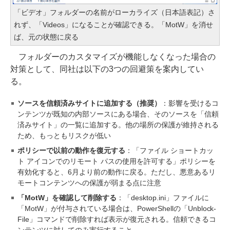
「ビデオ」フォルダーの名前がローカライズ（日本語表記）さ
れず、「Videos」になることが確認できる。「MotW」を消せ
ば、元の状態に戻る
フォルダーのカスタマイズが機能しなくなった場合の
対策として、同社は以下の3つの回避策を案内してい
る。
ソースを信頼済みサイトに追加する（推奨）
：影響を受けるコ
ンテンツが既知の内部ソースにある場合、そのソースを「信頼
済みサイト」の一覧に追加する。他の場所の保護が維持される
ため、もっともリスクが低い
ポリシーで以前の動作を復元する
：「ファイル ショートカッ
ト アイコンでのリモート パスの使用を許可する」ポリシーを
有効化すると、6月より前の動作に戻る。ただし、悪意あるリ
モートコンテンツへの保護が弱まる点に注意
「MotW」を確認して削除する
：「desktop.ini」ファイルに
「MotW」が付与されている場合は、PowerShellの「Unblock-
File」コマンドで削除すれば表示が復元される。信頼できるコ
ンテンツに対してのみ実行すること