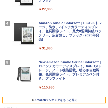
スプレイ、16GBユニファイドメモリ、1
ブラック
TB SSDストレージ、12MPセンターフレ
ームカメラ、日本語キーボード、Touch I
￥27,980
1冊ですべて身につくHTML & CSSとWe
Robloxギフトカード - 2,000 Robux 【限
D - シルバー
bデザイン入門講座［第2版］
定バーチャルアイテムを含む】 【オンラ
インゲームコード】 ロブロックス | オン
￥261,414
ラインコード版
Amazon Kindle Colorsoft | 16GBストレ
￥1,292
ージ、防水、7インチカラーディスプレ
イ、色調調節ライト、最大8週間持続バッ
￥3,200
【Amazon.co.jp限定】 HP ノートパソコ
テリー、広告無し、ブラック (2025年発
ン 15-fd 15.6インチ 16GBメモリ 512GB
売)
FM TOWNS ハイパー・カタログ: 本体ハ
SSD インテル Core 5
ードウェア・市販ソフトウェアのパーフ
Windows版 | Minecraft (マインクラフ
￥31,980
ェクトリストと最新エミュレータ紹介
ト): Java & Bedrock Edition | オンライ
￥129,800
ンコード版
￥1,600
New Amazon Kindle Scribe Colorsoft |
￥3,600
FMV ノートパソコン WE1-K3 (MS 365 P
11インチカラーディスプレイ、64GBスト
ersonal/Copilotキー搭載/Win 11/15.6型/
レージ、ノート機能搭載、明るさ自動調
Core i5/16GB/SSD 512GB/ホワイト) FM
整、色調調節ライト、プレミアムペン付
VWK3E15W_AZ
き、グラファイト
￥139,880
￥115,980
Amazonランキングをもっと見る