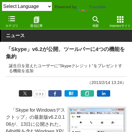
Powered by
Translate
窓の杜
インターネット
SNS・コミュニティ
Windows
カテゴリ
過去記事
検索
Impressサイト
ニュース
「Skype」v6.2が公開、ツールバーに4つの機能を
集約
誕生日を迎えたユーザーに“Skypeクレジット”をプレゼントす
る機能を追加
（2013/2/14 13:24）
リスト
「Skype for Windowsデス
クトップ」の最新版v6.2.0.1
06が、13日に公開された。
64bit版を含むWindows XP/