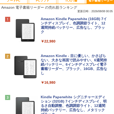
ノートPC
PCソフト
IT入門書
電子書籍リーダー
Amazon 電子書籍リーダー の売れ筋ランキング
更新日時：2026/08/08 00:05
Apple 2026 MacBook Neo A18 Proチッ
Robloxギフトカード - 800 Robux 【限
生成AIパスポート公式テキスト 第４版
Amazon Kindle Paperwhite (16GB) 7イ
プ搭載13インチノートブック：AIとAppl
定バーチャルアイテムを含む】 【オンラ
ンチディスプレイ、色調調節ライト、12
e Intelligence、Liquid Retinaディスプ
インゲームコード】 ロブロックス | オン
週間持続バッテリー、広告なし、ブラッ
￥1,766
レイ、8GBメモリ、512GB SSD、1080p
ラインコード版
ク
FaceTime HDカメラ、Touch ID - インデ
ィゴ + 3年延長 AppleCare+ for 13インチ
￥1,300
￥22,980
MacBook Neo(A18 Pro)|ダウンロード版
AIイラスト表現辞典: 思い通りの絵を引き
￥162,598
出す プロンプトの言葉 AI画像生成シリー
Robloxギフトカード - 1000 Robux 【限
Amazon Kindle - 目に優しい、かさばら
ズ (はぴーイラストLabo)
定バーチャルアイテムを含む】 【オンラ
ない、大きな画面で読みやすい、6週間持
インゲームコード】 ロブロックス |オン
続バッテリー、6インチディスプレイ電子
tomtoc 360°保護 15.6 16インチ パソコ
ラインコード版
書籍リーダー、ブラック、16GB、広告な
￥480
ンケース Dell NEC Lavie ASUS HP dyna
し
book Lenovo対応
￥1,600
￥16,980
ClaudeCode いちばんやさしい 教科書:
￥2,952
非エンジニア 初心者 素人 でも安心 使い
方 マニュアル AI副業にもコンテンツ作成
Microsoft Office Home & Business 202
にもKindle出版にも！ 非エンジニアのた
4(最新 永続版)|オンラインコード版|Wind
Kindle Paperwhite シグニチャーエディ
めのAIコーディング入門シリーズ
Apple 2026 MacBook Air M5チップ搭載
ows11、10/mac対応|PC2台
ション (32GB) 7インチディスプレイ、明
13インチノートブック：AIとApple Intell
るさ自動調整、色調調節ライト、12週間
igence、13.6インチLiquid Retinaディ
持続バッテリー、広告なし、メタリック
￥99
￥39,582